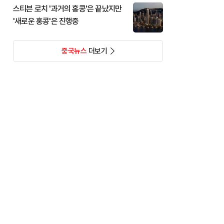
스티븐 로치 '과거의 홍콩'은 끝났지만
'새로운 홍콩'은 진행중
중국뉴스
더보기