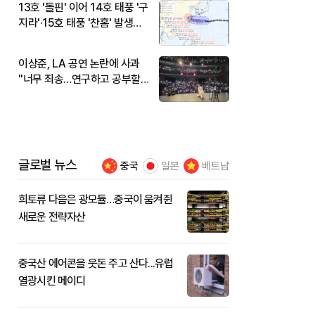
13호 '돌핀' 이어 14호 태풍 '구
지라'·15호 태풍 '찬홈' 발생…
현재 위치와 이동경로는?
이상준, LA 공연 논란에 사과
"너무 죄송…연구하고 공부할
것"
글로벌 뉴스
중국
일본
베트남
희토류 다음은 광모듈…중국이 움켜쥔
새로운 전략자산
중국산 에어콘을 웃돈 주고 산다...유럽
열광시킨 메이디