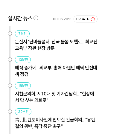
실시간 뉴스
08.06 20:11
UPDATE
7분전
논산시 '단비돌봄터' 전국 돌봄 모델로…최교진
교육부 장관 현장 방문
10분전
해적 증가에...외교부, 홍해·아덴만 해역 안전대
책 점검
18분전
서천군의회, 제10대 첫 기자간담회…"현장에
서 답 찾는 의회로"
32분전
靑, 北 탄도미사일에 안보실 긴급회의…"유엔
결의 위반, 즉각 중단 촉구"