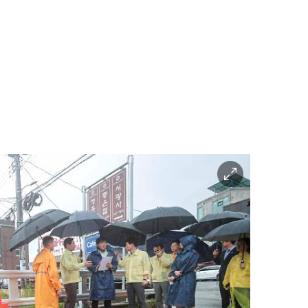
이
미
지
확
대