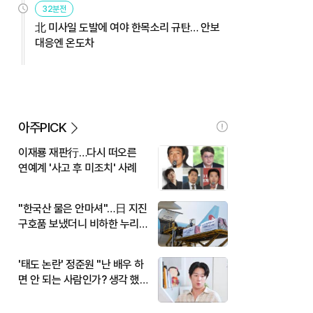
32분전
北 미사일 도발에 여야 한목소리 규탄… 안보
대응엔 온도차
아주PICK
이재룡 재판行…다시 떠오른
연예계 '사고 후 미조치' 사례
"한국산 물은 안마셔"…日 지진
구호품 보냈더니 비하한 누리
꾼
'태도 논란' 정준원 "난 배우 하
면 안 되는 사람인가? 생각 했
다"