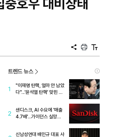
 집중호우 대비상태
공
프
텍
유
린
스
트
트
크
기
트렌드 뉴스
"이재명 탄핵, 얼마 안 남았
1
다"...'윤석열 탄핵' 맞힌 무
당, '성지글' 등장
샌디스크, AI 수요에 '매출
2
4.7배'…가이던스 실망에
'주가는 하락'
신남성연대 배인규 대표 사