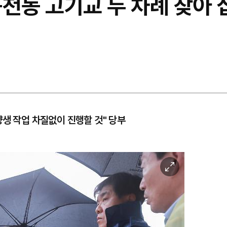
동천동 고기교 두 차례 찾아
양생 작업 차질없이 진행할 것" 당부
이
미
지
확
대