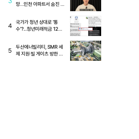
3
망…인천 아파트서 숨진 채
발견
국가가 청년 상대로 '통
4
수'?...청년미래적금 12%
준다더니 "응, 오류야"
두산에너빌리티, SMR 세
5
제 지원·빌 게이츠 방한 기
대에 5%대 강세