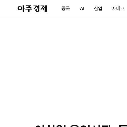
아
중국
AI
산업
재테크
주
경
제