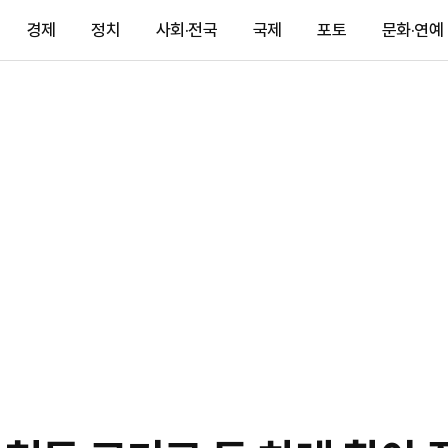
경제
정치
사회·전국
국제
포토
문화·연예