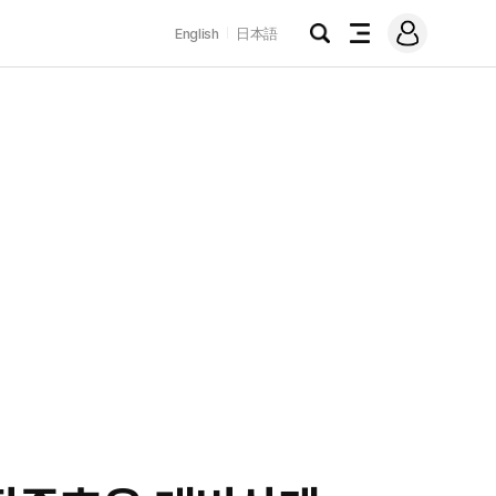
로
English
日本語
그
검
전
인
색
체
메
뉴