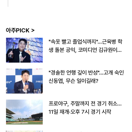
아주PICK >
"속옷 빨고 졸업식까지"…근육병 학
생 돌본 공익, 코미디언 김규원이었
다
"경솔한 언행 깊이 반성"…고개 숙인
신동엽, 무슨 일이길래?
프로야구, 주말까지 전 경기 취소…
11일 재개·오후 7시 경기 시작