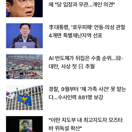
에 "당 입장과 무관…개인 의견"
李대통령, '호우피해' 안동·의성 관할
4개면 특별재난지역 선포
AI 반도체가 뒤집은 수출 순위…韓·
대만, 사상 첫 日 추월
경찰, 9월부터 '제 가족 사건' 못 맡는
다…수사인력 881명 보강
"이란 지도부 내 최고지도자 모즈타
바 위독설 확산"