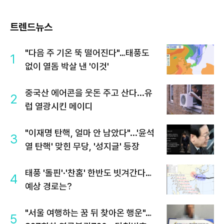
트렌드뉴스
"다음 주 기온 뚝 떨어진다"…태풍도
1
없이 열돔 박살 낸 '이것'
중국산 에어콘을 웃돈 주고 산다...유
2
럽 열광시킨 메이디
"이재명 탄핵, 얼마 안 남았다"...'윤석
3
열 탄핵' 맞힌 무당, '성지글' 등장
태풍 '돌핀'·'찬홈' 한반도 빗겨간다…
4
예상 경로는?
"서울 여행하는 꿈 뒤 찾아온 행운"…
5