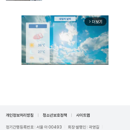
더보기
arrow_forward_ios
Unmute
개인정보처리방침
청소년보호정책
사이트맵
정기간행등록번호 : 서울 아 00493
회장·발행인 : 곽영길