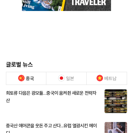
글로벌 뉴스
중국
일본
베트남
희토류 다음은 광모듈…중국이 움켜쥔 새로운 전략자
산
중국산 에어콘을 웃돈 주고 산다...유럽 열광시킨 메이