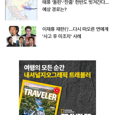
태풍 '돌핀'·'찬홈' 한반도 빗겨간다…
예상 경로는?
이재룡 재판行…다시 떠오른 연예계
'사고 후 미조치' 사례