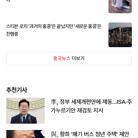
디
스티븐 로치 '과거의 홍콩'은 끝났지만 '새로운 홍콩'은
진행중
중국뉴스
더보기
추천기사
李, 정부 세제개편안에 제동…ISA·주
가누르기안 재검토 지시
與, 황희 '폐기 버스 청년 주택' 제안