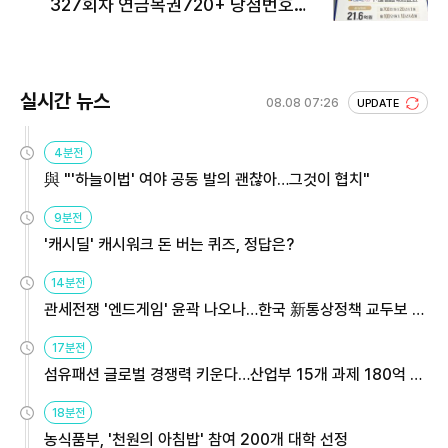
327회차 연금복권720+ 당첨번호조
회 주목
실시간 뉴스
08.08 07:26
UPDATE
4분전
與 "'하늘이법' 여야 공동 발의 괜찮아…그것이 협치"
9분전
'캐시딜' 캐시워크 돈 버는 퀴즈, 정답은?
14분전
관세전쟁 '엔드게임' 윤곽 나오나…한국 新통상정책 교두보 활
용해야
17분전
섬유패션 글로벌 경쟁력 키운다…산업부 15개 과제 180억 지
원
18분전
농식품부, '천원의 아침밥' 참여 200개 대학 선정