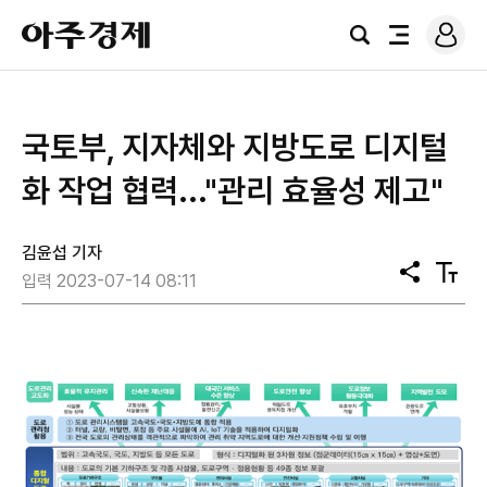
로
아
그
검
전
주
인
색
체
경
메
제
뉴
국토부, 지자체와 지방도로 디지털
화 작업 협력..."관리 효율성 제고"
김윤섭 기자
공
텍
입력 2023-07-14 08:11
유
스
트
크
기