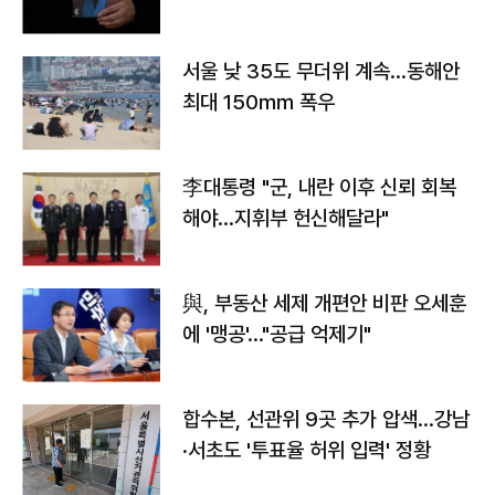
서울 낮 35도 무더위 계속…동해안
최대 150㎜ 폭우
李대통령 "군, 내란 이후 신뢰 회복
해야…지휘부 헌신해달라"
與, 부동산 세제 개편안 비판 오세훈
에 '맹공'…"공급 억제기"
합수본, 선관위 9곳 추가 압색…강남
·서초도 '투표율 허위 입력' 정황