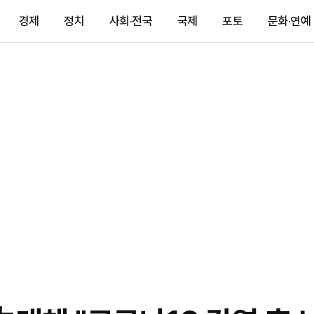
경제
정치
사회·전국
국제
포토
문화·연예