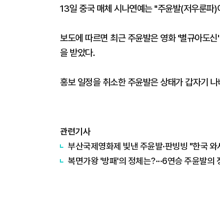
13일 중국 매체 시나연예는 "주윤발(저우룬파)
보도에 따르면 최근 주윤발은 영화 '별규아도신'
을 받았다.
홍보 일정을 취소한 주윤발은 상태가 갑자기 나
관련기사
부산국제영화제 빛낸 주윤발·판빙빙 "한국 와
복면가왕 '방패'의 정체는?···6연승 주윤발의 