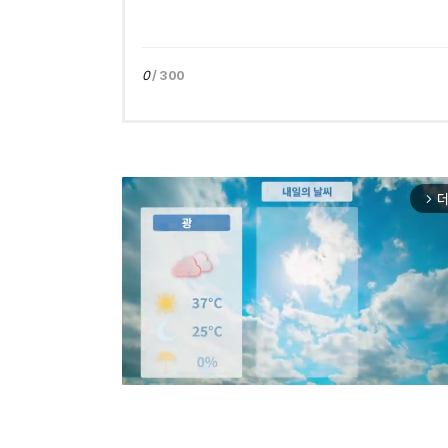
0
/ 300
더
arrow_forward_ios