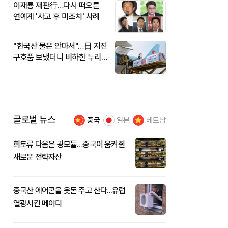
이재룡 재판行…다시 떠오른
연예계 '사고 후 미조치' 사례
"한국산 물은 안마셔"…日 지진
구호품 보냈더니 비하한 누리
꾼
글로벌 뉴스
중국
일본
베트남
희토류 다음은 광모듈…중국이 움켜쥔
새로운 전략자산
중국산 에어콘을 웃돈 주고 산다...유럽
열광시킨 메이디