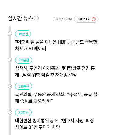
실시간 뉴스
08.07 12:19
UPDATE
15분전
"메모리 월 넘을 해법은 HBF"…구글도 주목한
차세대 AI 메모리
26분전
삼척시, 무건리 이끼폭포 생태탐방로 전면 통
제…낙석 위험 점검 후 재개방 결정
29분전
국민의힘, 부동산 공세 강화..."李정부, 공급 실
패 증세로 덮으려 해"
32분전
대한변협·방미통위 공조…'변호사 사칭' 피싱
사이트 31건 무더기 차단