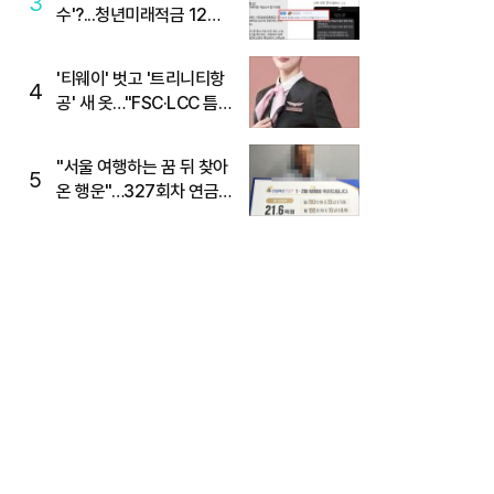
3
수'?...청년미래적금 12%
준다더니 "응, 오류야"
'티웨이' 벗고 '트리니티항
4
공' 새 옷…"FSC·LCC 틈
새, SSC 전략으로 공략"
"서울 여행하는 꿈 뒤 찾아
5
온 행운"…327회차 연금
복권720+ 당첨번호조회
주목