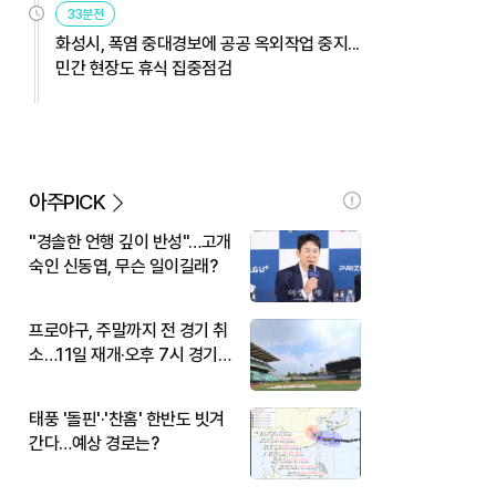
33분전
화성시, 폭염 중대경보에 공공 옥외작업 중지...
민간 현장도 휴식 집중점검
아주PICK
"경솔한 언행 깊이 반성"…고개
숙인 신동엽, 무슨 일이길래?
프로야구, 주말까지 전 경기 취
소…11일 재개·오후 7시 경기
시작
태풍 '돌핀'·'찬홈' 한반도 빗겨
간다…예상 경로는?