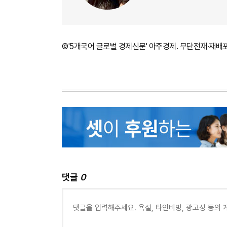
©'5개국어 글로벌 경제신문' 아주경제. 무단전재·재배
댓글
0