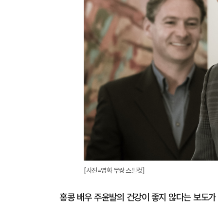
[사진=영화 무쌍 스틸컷]
홍콩 배우 주윤발의 건강이 좋지 않다는 보도가