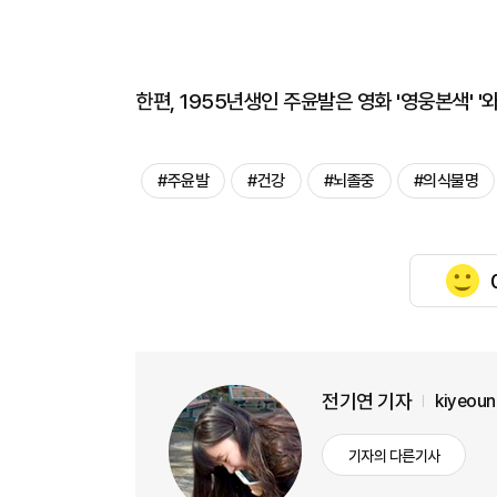
한편, 1955년생인 주윤발은 영화 '영웅본색' 
#주윤발
#건강
#뇌졸중
#의식불명
전기연 기자
kiyeou
기자의 다른기사