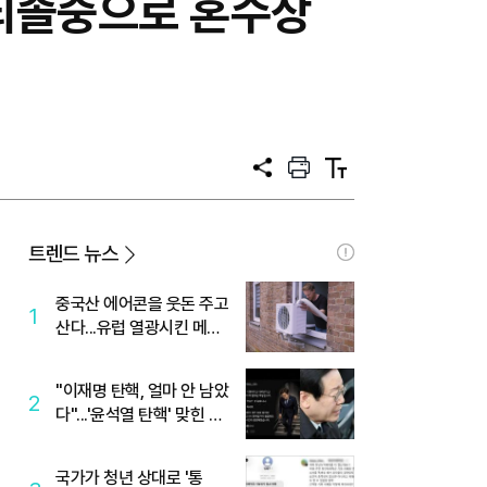
 뇌졸중으로 혼수상
공
프
텍
유
린
스
트
트
크
기
트렌드 뉴스
중국산 에어콘을 웃돈 주고
1
산다...유럽 열광시킨 메이
디
"이재명 탄핵, 얼마 안 남았
2
다"...'윤석열 탄핵' 맞힌 무
당, '성지글' 등장
국가가 청년 상대로 '통