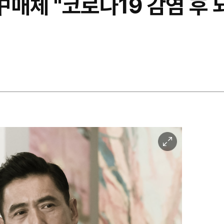
中매체 "코로나19 감염 후
이
미
지
확
대