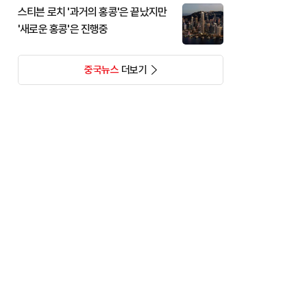
스티븐 로치 '과거의 홍콩'은 끝났지만
'새로운 홍콩'은 진행중
중국뉴스
더보기