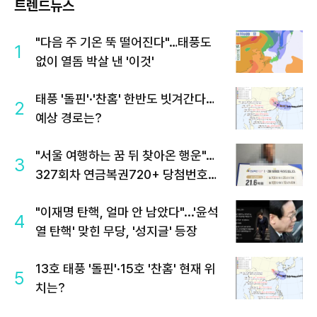
트렌드뉴스
"다음 주 기온 뚝 떨어진다"…태풍도
1
없이 열돔 박살 낸 '이것'
태풍 '돌핀'·'찬홈' 한반도 빗겨간다…
2
예상 경로는?
"서울 여행하는 꿈 뒤 찾아온 행운"…
3
327회차 연금복권720+ 당첨번호조
회 주목
"이재명 탄핵, 얼마 안 남았다"...'윤석
4
열 탄핵' 맞힌 무당, '성지글' 등장
13호 태풍 '돌핀'·15호 '찬홈' 현재 위
5
치는?