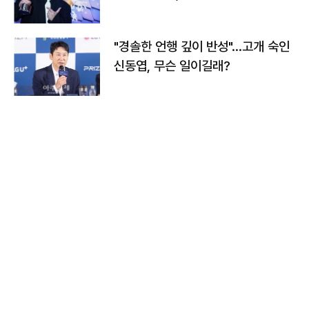
다
"경솔한 언행 깊이 반성"…고개 숙인
신동엽, 무슨 일이길래?