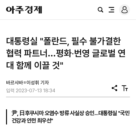
로
아
그
검
전
주
인
색
체
경
메
제
뉴
대통령실 "폴란드, 필수 불가결한
협력 파트너...평화‧번영 글로벌 연
대 함께 이끌 것"
바르샤바=이성휘 기자
공
텍
입력 2023-07-13 18:34
유
스
트
크
기
尹, 日후쿠시마 오염수 방류 사실상 승인...대통령실 "국민
건강과 안전 최우선"