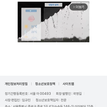
더보기
arrow_forward_ios
Mute
개인정보처리방침
청소년보호정책
사이트맵
정기간행등록번호 : 서울 아 00493
회장·발행인 : 곽영길
사장·편집인 : 임규진
청소년보호책임자 : 전운
주소 : 서울특별시 종로구 종로 1길 42(수송동 146-1) 이마빌딩 11층