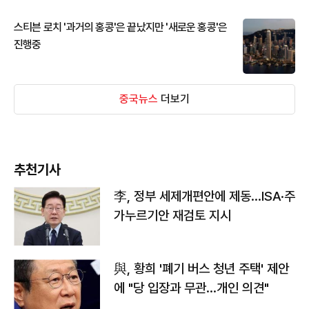
스티븐 로치 '과거의 홍콩'은 끝났지만 '새로운 홍콩'은
진행중
중국뉴스
더보기
추천기사
李, 정부 세제개편안에 제동…ISA·주
가누르기안 재검토 지시
與, 황희 '폐기 버스 청년 주택' 제안
에 "당 입장과 무관…개인 의견"