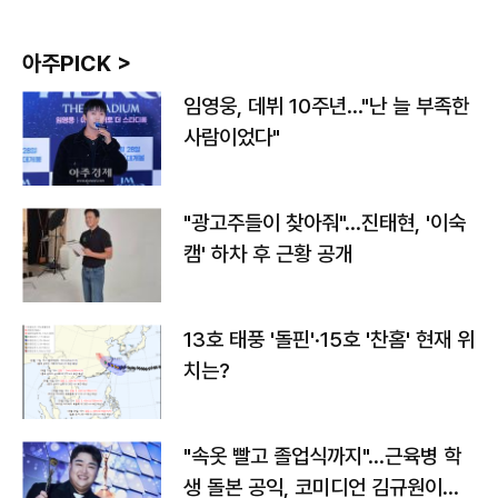
아주PICK >
임영웅, 데뷔 10주년…"난 늘 부족한
사람이었다"
"광고주들이 찾아줘"…진태현, '이숙
캠' 하차 후 근황 공개
13호 태풍 '돌핀'·15호 '찬홈' 현재 위
치는?
"속옷 빨고 졸업식까지"…근육병 학
생 돌본 공익, 코미디언 김규원이었