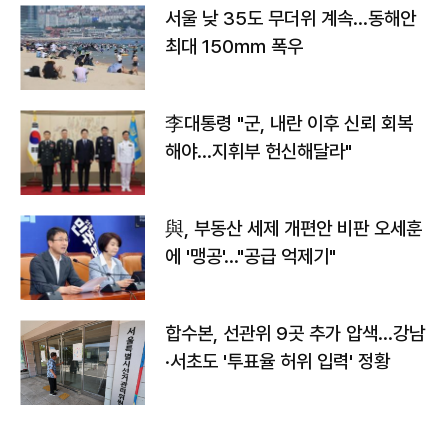
서울 낮 35도 무더위 계속…동해안
최대 150㎜ 폭우
李대통령 "군, 내란 이후 신뢰 회복
해야…지휘부 헌신해달라"
與, 부동산 세제 개편안 비판 오세훈
에 '맹공'…"공급 억제기"
합수본, 선관위 9곳 추가 압색…강남
·서초도 '투표율 허위 입력' 정황