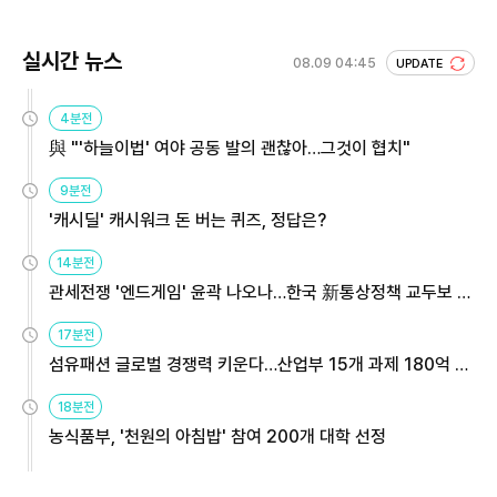
실시간 뉴스
08.09 04:45
UPDATE
4분전
與 "'하늘이법' 여야 공동 발의 괜찮아…그것이 협치"
9분전
'캐시딜' 캐시워크 돈 버는 퀴즈, 정답은?
14분전
관세전쟁 '엔드게임' 윤곽 나오나…한국 新통상정책 교두보 활
용해야
17분전
섬유패션 글로벌 경쟁력 키운다…산업부 15개 과제 180억 지
원
18분전
농식품부, '천원의 아침밥' 참여 200개 대학 선정