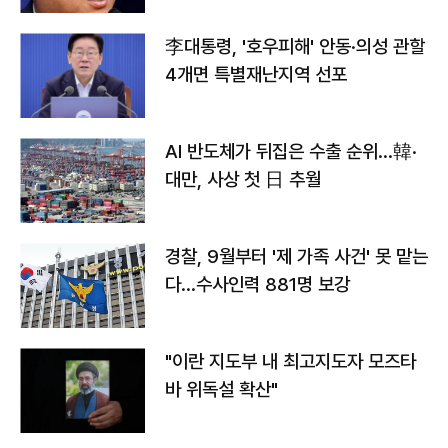
李대통령, '호우피해' 안동·의성 관할
4개면 특별재난지역 선포
AI 반도체가 뒤집은 수출 순위…韓·
대만, 사상 첫 日 추월
경찰, 9월부터 '제 가족 사건' 못 맡는
다…수사인력 881명 보강
"이란 지도부 내 최고지도자 모즈타
바 위독설 확산"