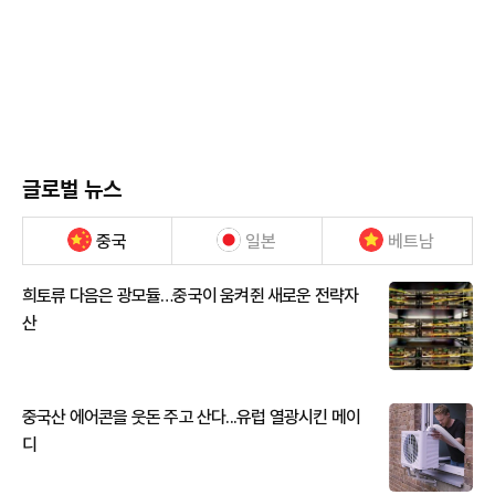
글로벌 뉴스
중국
일본
베트남
희토류 다음은 광모듈…중국이 움켜쥔 새로운 전략자
산
중국산 에어콘을 웃돈 주고 산다...유럽 열광시킨 메이
디