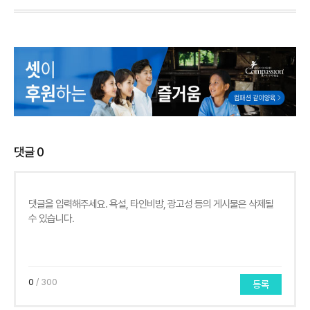
댓글
0
0
/ 300
등록