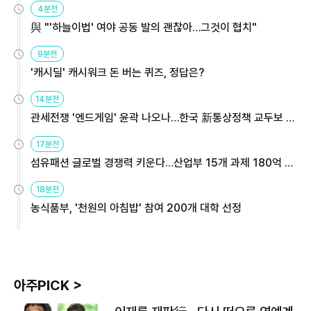
4분전
與 "'하늘이법' 여야 공동 발의 괜찮아…그것이 협치"
9분전
'캐시딜' 캐시워크 돈 버는 퀴즈, 정답은?
14분전
관세전쟁 '엔드게임' 윤곽 나오나…한국 新통상정책 교두보 활
용해야
17분전
섬유패션 글로벌 경쟁력 키운다…산업부 15개 과제 180억 지
원
18분전
농식품부, '천원의 아침밥' 참여 200개 대학 선정
아주PICK >