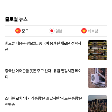
글로벌 뉴스
중국
일본
베트남
희토류 다음은 광모듈…중국이 움켜쥔 새로운 전략자
산
중국산 에어콘을 웃돈 주고 산다...유럽 열광시킨 메이
디
스티븐 로치 '과거의 홍콩'은 끝났지만 '새로운 홍콩'은
진행중