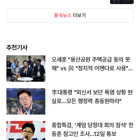
중국뉴스
더보기
추천기사
오세훈 "용산공원 주택공급 동의 못
해" vs 與 "정치적 어젠다로 사용"
맞불
李대통령 "외신서 보던 폭염 상황 현
실로…모든 행정력 총동원하라"
종합특검, '계엄 당정대 회의 참석' 한
동훈 참고인 조사...12일 통보