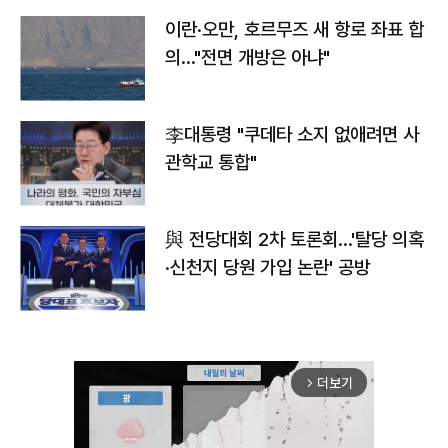
이란·오만, 호르무즈 새 항로 좌표 합
의…"전면 개방은 아냐"
李대통령 "쿠데타 소지 없애려면 사
관학교 통합"
與 전당대회 2차 토론회…'탈당 의혹
·신천지 당원 가입 논란' 공방
더보기
arrow_forward_ios