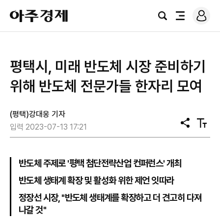
로
아
그
검
전
주
인
색
체
경
메
제
뉴
평택시, 미래 반도체 시장 준비하기
위해 반도체 전문가들 한자리 모여
(평택)강대웅 기자
공
텍
입력 2023-07-13 17:21
유
스
트
크
기
반도체 주제로 '평택 첨단전략산업 컨퍼런스' 개최
반도체 생태계 확장 및 활성화 위한 제언 잇따라
정장선 시장, "반도체 생태계를 확장하고 더 견고히 다져
나갈 것"