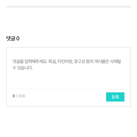
댓글
0
0
/ 300
등록