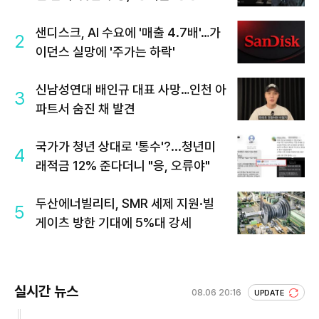
샌디스크, AI 수요에 '매출 4.7배'…가
2
이던스 실망에 '주가는 하락'
신남성연대 배인규 대표 사망…인천 아
3
파트서 숨진 채 발견
국가가 청년 상대로 '통수'?...청년미
4
래적금 12% 준다더니 "응, 오류야"
두산에너빌리티, SMR 세제 지원·빌
5
게이츠 방한 기대에 5%대 강세
실시간 뉴스
08.06 20:16
UPDATE