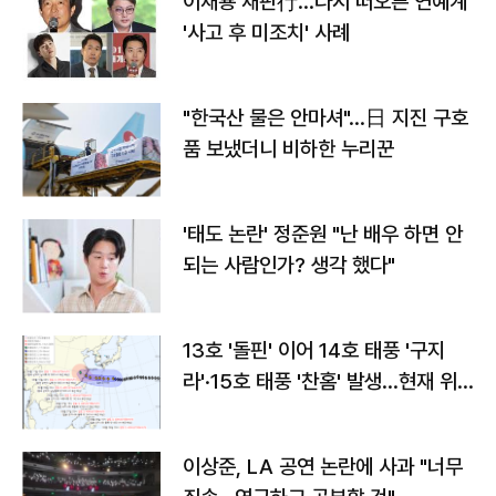
이재룡 재판行…다시 떠오른 연예계
'사고 후 미조치' 사례
"한국산 물은 안마셔"…日 지진 구호
품 보냈더니 비하한 누리꾼
'태도 논란' 정준원 "난 배우 하면 안
되는 사람인가? 생각 했다"
13호 '돌핀' 이어 14호 태풍 '구지
라'·15호 태풍 '찬홈' 발생…현재 위
치와 이동경로는?
이상준, LA 공연 논란에 사과 "너무