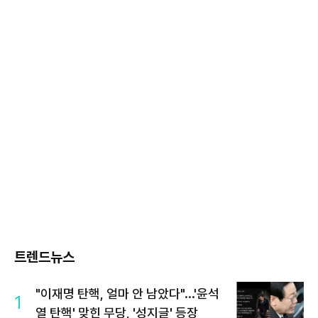
트렌드뉴스
"이재명 탄핵, 얼마 안 남았다"...'윤석
1
열 탄핵' 맞힌 무당, '성지글' 등장