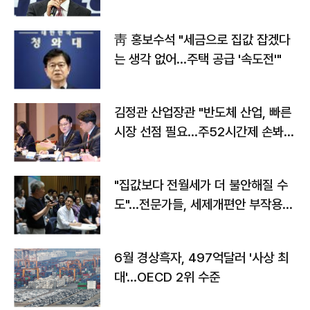
靑 홍보수석 "세금으로 집값 잡겠다
는 생각 없어…주택 공급 '속도전'"
김정관 산업장관 "반도체 산업, 빠른
시장 선점 필요…주52시간제 손봐
야"
"집값보다 전월세가 더 불안해질 수
도"…전문가들, 세제개편안 부작용
우려
6월 경상흑자, 497억달러 '사상 최
대'…OECD 2위 수준