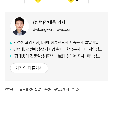
(평택)강대웅 기자
dwkang@ajunews.com
민경선 고양시장, LH에 창릉신도시 자족용지·벌말마을 편입 협조 요청
평택대, 천원매점·앵커사업 확대...학생복지부터 지역정주까지 연결
[강대웅의 정문일침(頂門一鍼)] 추미애 지사, 파부침주(破釜沈舟) 심경으로 '경기도 재정 비상' 극복 나섰다
기자의 다른기사
©'5개국어 글로벌 경제신문' 아주경제. 무단전재·재배포 금지