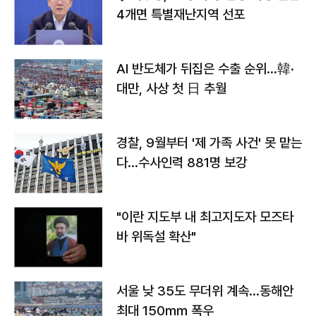
4개면 특별재난지역 선포
AI 반도체가 뒤집은 수출 순위…韓·
대만, 사상 첫 日 추월
경찰, 9월부터 '제 가족 사건' 못 맡는
다…수사인력 881명 보강
"이란 지도부 내 최고지도자 모즈타
바 위독설 확산"
서울 낮 35도 무더위 계속…동해안
최대 150㎜ 폭우