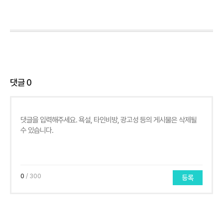
댓글
0
0
/ 300
등록