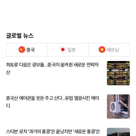
글로벌 뉴스
중국
일본
베트남
희토류 다음은 광모듈…중국이 움켜쥔 새로운 전략자
산
중국산 에어콘을 웃돈 주고 산다...유럽 열광시킨 메이
디
스티븐 로치 '과거의 홍콩'은 끝났지만 '새로운 홍콩'은