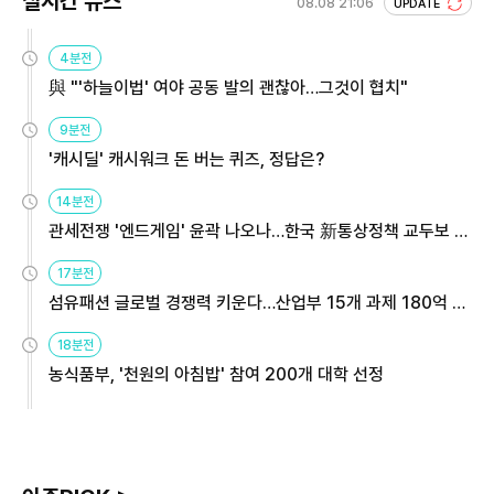
실시간 뉴스
08.08 21:06
UPDATE
4분전
與 "'하늘이법' 여야 공동 발의 괜찮아…그것이 협치"
9분전
'캐시딜' 캐시워크 돈 버는 퀴즈, 정답은?
14분전
관세전쟁 '엔드게임' 윤곽 나오나…한국 新통상정책 교두보 활
용해야
17분전
섬유패션 글로벌 경쟁력 키운다…산업부 15개 과제 180억 지
원
18분전
농식품부, '천원의 아침밥' 참여 200개 대학 선정