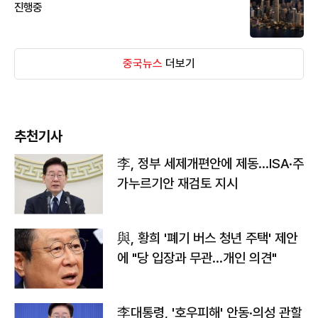
진행중
중국뉴스
더보기
추천기사
李, 정부 세제개편안에 제동…ISA·주
가누르기안 재검토 지시
與, 황희 '폐기 버스 청년 주택' 제안
에 "당 입장과 무관…개인 의견"
李대통령, '호우피해' 안동·의성 관할