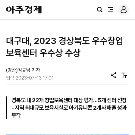
로
아
그
검
전
주
인
색
체
경
메
제
뉴
대구대, 2023 경상북도 우수창업
보육센터 우수상 수상
(경산)김규남 기자
공
텍
입력 2023-07-13 17:01
유
스
트
크
기
경북도 내 22개 창업보육센터 대상 평가…5개 센터 선정
- 지역 최대규모 보육시설로 아기유니콘 2개사 배출 성과
두각