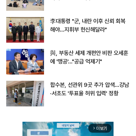
李대통령 "군, 내란 이후 신뢰 회복
해야…지휘부 헌신해달라"
與, 부동산 세제 개편안 비판 오세훈
에 '맹공'…"공급 억제기"
합수본, 선관위 9곳 추가 압색…강남
·서초도 '투표율 허위 입력' 정황
더보기
arrow_forward_ios