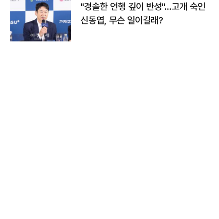
"경솔한 언행 깊이 반성"…고개 숙인
신동엽, 무슨 일이길래?