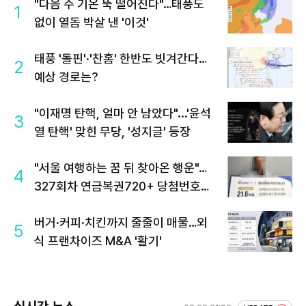
"다음 주 기온 뚝 떨어진다"…태풍도
1
없이 열돔 박살 낸 '이것'
태풍 '돌핀'·'찬홈' 한반도 빗겨간다…
2
예상 경로는?
"이재명 탄핵, 얼마 안 남았다"...'윤석
3
열 탄핵' 맞힌 무당, '성지글' 등장
"서울 여행하는 꿈 뒤 찾아온 행운"…
4
327회차 연금복권720+ 당첨번호조
회 주목
버거·커피·치킨까지 줄줄이 매물…외
5
식 프랜차이즈 M&A '활기'