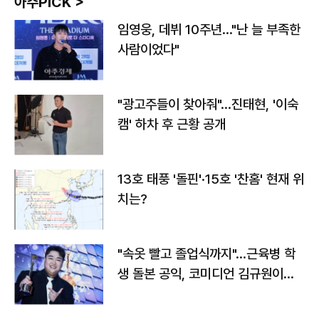
아주PICK >
임영웅, 데뷔 10주년…"난 늘 부족한
사람이었다"
"광고주들이 찾아줘"…진태현, '이숙
캠' 하차 후 근황 공개
13호 태풍 '돌핀'·15호 '찬홈' 현재 위
치는?
"속옷 빨고 졸업식까지"…근육병 학
생 돌본 공익, 코미디언 김규원이었
다