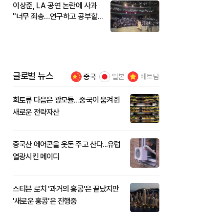
이상준, LA 공연 논란에 사과
"너무 죄송…연구하고 공부할
것"
글로벌 뉴스
중국
일본
베트남
희토류 다음은 광모듈…중국이 움켜쥔
새로운 전략자산
중국산 에어콘을 웃돈 주고 산다...유럽
열광시킨 메이디
스티븐 로치 '과거의 홍콩'은 끝났지만
'새로운 홍콩'은 진행중