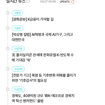
실시간 뉴스
08.07 06:06
UPDATE
7분전
[광화문뷰] K금융이 가야할 길
7분전
[박상병 칼럼] AI혁명과 국제 AI기구, 그리고
대한민국
1시간전
美 폴리실리콘 관세에 한화큐셀·K-반도체 수
혜 기대감 '쑥'
1시간전
[전문가 기고] 폭염 등 기후변화 피해를 줄이기
위한 '기후감사'의 필요성
1시간전
경북도, 408억원 규모 'IBK-에코프로 경북지
역 혁신 벤처펀드' 출범