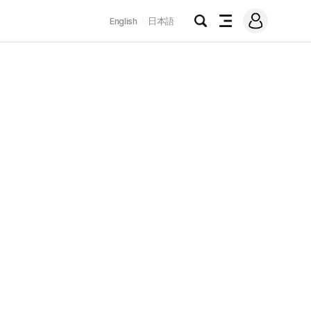
로
English
日本語
그
검
전
인
색
체
메
뉴