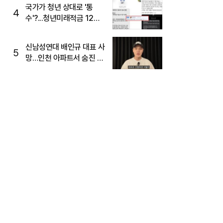
국가가 청년 상대로 '통
4
수'?...청년미래적금 12%
준다더니 "응, 오류야"
신남성연대 배인규 대표 사
5
망…인천 아파트서 숨진 채
발견