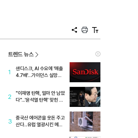
공
프
텍
유
린
스
트
트
크
기
트렌드 뉴스
샌디스크, AI 수요에 '매출
1
4.7배'…가이던스 실망에
'주가는 하락'
"이재명 탄핵, 얼마 안 남았
2
다"...'윤석열 탄핵' 맞힌 무
당, '성지글' 등장
중국산 에어콘을 웃돈 주고
3
산다...유럽 열광시킨 메이
디