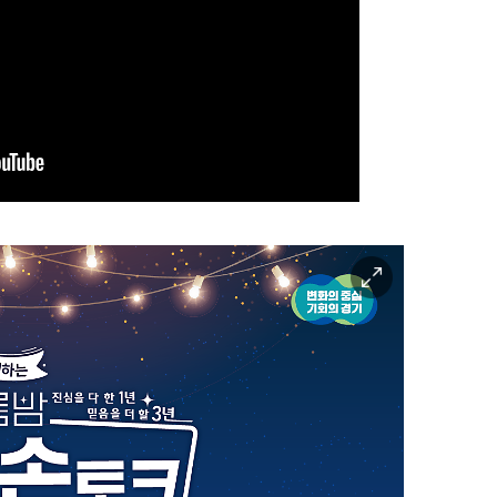
이
미
지
확
대