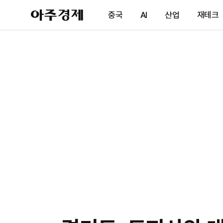
아
중국
AI
산업
재테크
주
경
제