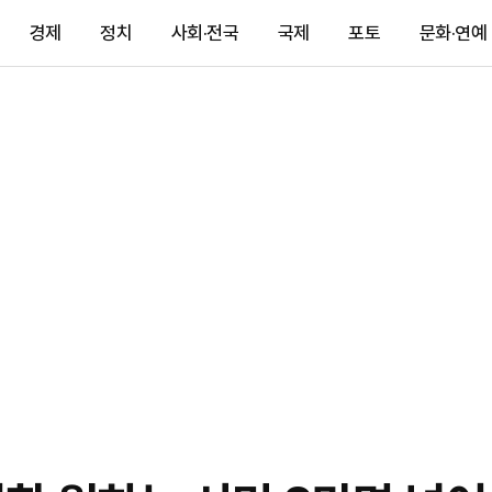
경제
정치
사회·전국
국제
포토
문화·연예