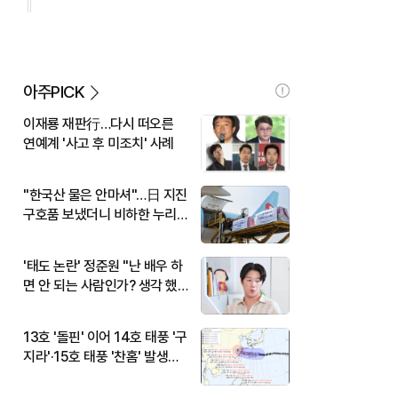
아주PICK
이재룡 재판行…다시 떠오른
연예계 '사고 후 미조치' 사례
"한국산 물은 안마셔"…日 지진
구호품 보냈더니 비하한 누리
꾼
'태도 논란' 정준원 "난 배우 하
면 안 되는 사람인가? 생각 했
다"
13호 '돌핀' 이어 14호 태풍 '구
지라'·15호 태풍 '찬홈' 발생…
현재 위치와 이동경로는?