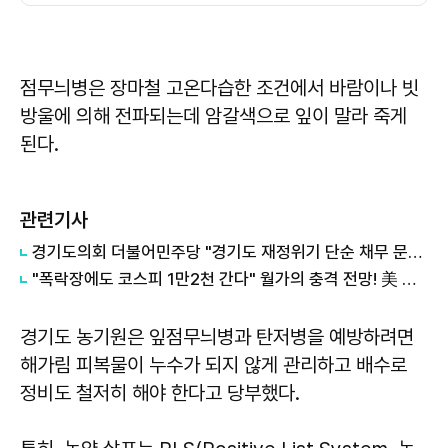
점무늬병은 장마철 고온다습한 조건에서 바람이나 빗
방울에 의해 전파되는데 암갈색으로 잎이 말라 죽게
된다.
관련기사
경기도의회 더불어민주당 "경기도 재정위기 단순 채무 문제 아냐"...세수체계 개편 논의
"폭락장에도 코스피 1만2천 간다" 월가의 충격 전망! 美 반도체 15% 관세 폭탄·7조 빚 경기도 세수 전쟁까지
경기도 농기원은 잎점무늬병과 탄저병을 예방하려면
해가림 피복물이 누수가 되지 않게 관리하고 배수로
정비도 철저히 해야 한다고 당부했다.