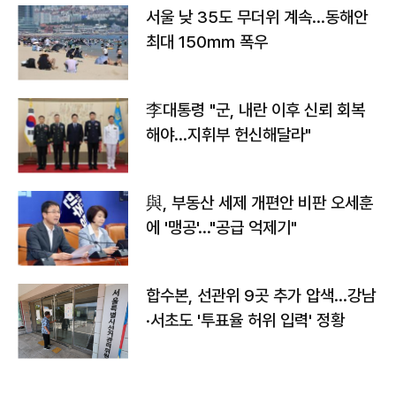
서울 낮 35도 무더위 계속…동해안
최대 150㎜ 폭우
李대통령 "군, 내란 이후 신뢰 회복
해야…지휘부 헌신해달라"
與, 부동산 세제 개편안 비판 오세훈
에 '맹공'…"공급 억제기"
합수본, 선관위 9곳 추가 압색…강남
·서초도 '투표율 허위 입력' 정황