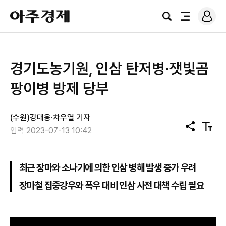
로
아
그
검
전
주
인
색
체
경
메
제
뉴
경기도농기원, 인삼 탄저병·잿빛곰
팡이병 방제 당부
(수원)강대웅·차우열 기자
공
텍
입력 2023-07-13 10:42
유
스
트
크
기
최근 장마와 소나기에 의한 인삼 병해 발생 증가 우려
장마철 집중강우와 폭우 대비 인삼 사전 대책 수립 필요