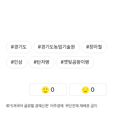
#경기도
#경기도농업기술원
#장마철
#인삼
#탄저병
#잿빛곰팡이병
0
0
©'5개국어 글로벌 경제신문' 아주경제. 무단전재·재배포 금지