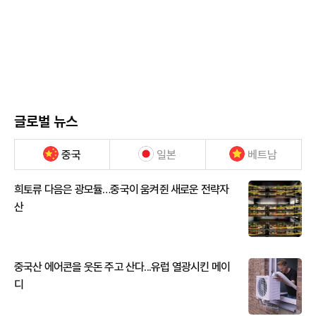
글로벌 뉴스
중국
일본
베트남
희토류 다음은 광모듈…중국이 움켜쥔 새로운 전략자
산
중국산 에어콘을 웃돈 주고 산다...유럽 열광시킨 메이
디