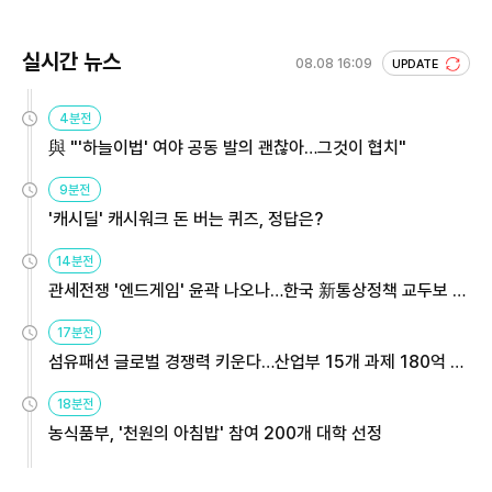
실시간 뉴스
08.08 16:09
UPDATE
4분전
與 "'하늘이법' 여야 공동 발의 괜찮아…그것이 협치"
9분전
'캐시딜' 캐시워크 돈 버는 퀴즈, 정답은?
14분전
관세전쟁 '엔드게임' 윤곽 나오나…한국 新통상정책 교두보 활
용해야
17분전
섬유패션 글로벌 경쟁력 키운다…산업부 15개 과제 180억 지
원
18분전
농식품부, '천원의 아침밥' 참여 200개 대학 선정