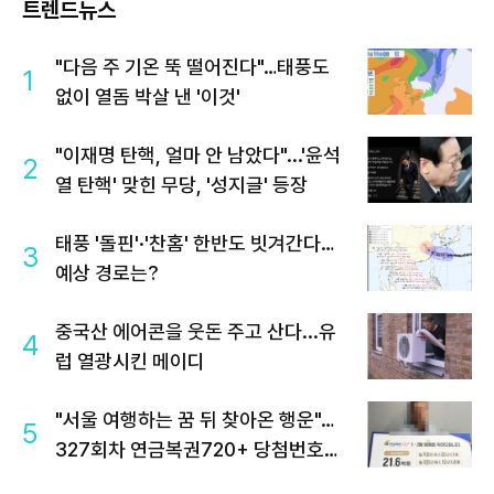
트렌드뉴스
"다음 주 기온 뚝 떨어진다"…태풍도
1
없이 열돔 박살 낸 '이것'
"이재명 탄핵, 얼마 안 남았다"...'윤석
2
열 탄핵' 맞힌 무당, '성지글' 등장
태풍 '돌핀'·'찬홈' 한반도 빗겨간다…
3
예상 경로는?
중국산 에어콘을 웃돈 주고 산다...유
4
럽 열광시킨 메이디
"서울 여행하는 꿈 뒤 찾아온 행운"…
5
327회차 연금복권720+ 당첨번호조
회 주목