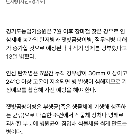
탄저병 [사진=경기도]
경기도농업기술원은 7월 이후 장마철 잦은 강우로 인
삼재배 농가의 탄저병과 잿빛곰팡이병, 점무늬병 피해
가 증가할 것으로 예상된다며 적기 방제를 당부했다고
13일 밝혔다.
인삼 탄저병은 6일간 누적 강우량이 30mm 이상이고
24℃ 이상 고온이 지속되면 병 발생이 심해지므로 기
상예보를 활용해 사전 예방을 해야 한다.
잿빛곰팡이병은 부생균(죽은 생물체에 기생해 생존하
는 균류)으로 다습한 조건에서 식물체 상처나 병해로
괴사한 부분에 병원균이 침입해 식물체를 썩게 만드는
병이다.