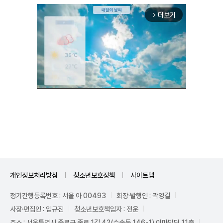
더보기
arrow_forward_ios
Unmute
개인정보처리방침
청소년보호정책
사이트맵
정기간행등록번호 : 서울 아 00493
회장·발행인 : 곽영길
사장·편집인 : 임규진
청소년보호책임자 : 전운
주소 : 서울특별시 종로구 종로 1길 42(수송동 146-1) 이마빌딩 11층