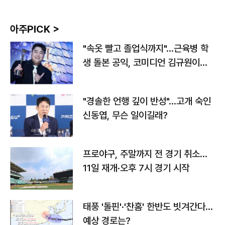
아주PICK >
"속옷 빨고 졸업식까지"…근육병 학
생 돌본 공익, 코미디언 김규원이었
다
"경솔한 언행 깊이 반성"…고개 숙인
신동엽, 무슨 일이길래?
프로야구, 주말까지 전 경기 취소…
11일 재개·오후 7시 경기 시작
태풍 '돌핀'·'찬홈' 한반도 빗겨간다…
예상 경로는?