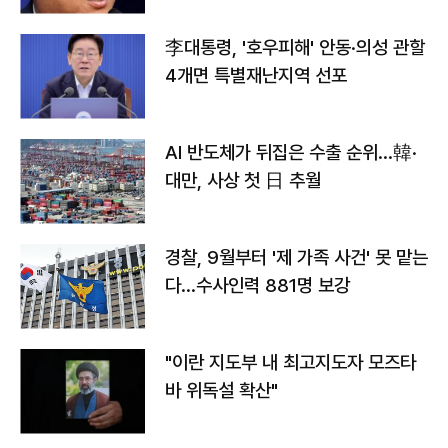
李대통령, '호우피해' 안동·의성 관할
4개면 특별재난지역 선포
AI 반도체가 뒤집은 수출 순위…韓·
대만, 사상 첫 日 추월
경찰, 9월부터 '제 가족 사건' 못 맡는
다…수사인력 881명 보강
"이란 지도부 내 최고지도자 모즈타
바 위독설 확산"