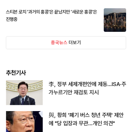
스티븐 로치 '과거의 홍콩'은 끝났지만 '새로운 홍콩'은
진행중
중국뉴스
더보기
추천기사
李, 정부 세제개편안에 제동…ISA·주
가누르기안 재검토 지시
與, 황희 '폐기 버스 청년 주택' 제안
에 "당 입장과 무관…개인 의견"