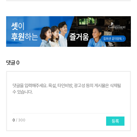
댓글
0
0
/ 300
등록