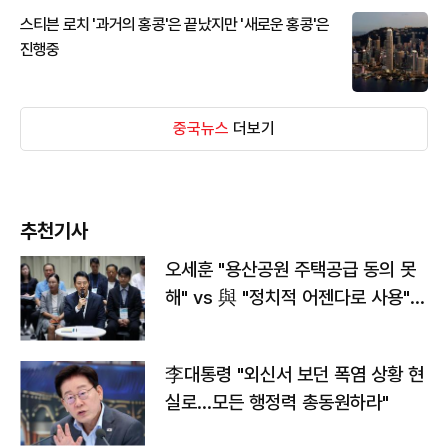
스티븐 로치 '과거의 홍콩'은 끝났지만 '새로운 홍콩'은
진행중
중국뉴스
더보기
추천기사
오세훈 "용산공원 주택공급 동의 못
해" vs 與 "정치적 어젠다로 사용"
맞불
李대통령 "외신서 보던 폭염 상황 현
실로…모든 행정력 총동원하라"