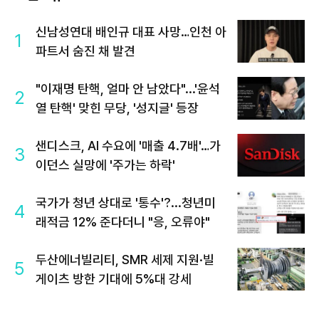
신남성연대 배인규 대표 사망…인천 아
1
파트서 숨진 채 발견
"이재명 탄핵, 얼마 안 남았다"...'윤석
2
열 탄핵' 맞힌 무당, '성지글' 등장
샌디스크, AI 수요에 '매출 4.7배'…가
3
이던스 실망에 '주가는 하락'
국가가 청년 상대로 '통수'?...청년미
4
래적금 12% 준다더니 "응, 오류야"
두산에너빌리티, SMR 세제 지원·빌
5
게이츠 방한 기대에 5%대 강세