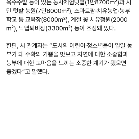
옥수수밭 등이 있는 농사체험텃밭(1만8700㎡)과 시
민 텃밭 농원(7만8000㎡), 스마트팜·치유농업·농부
학교 등 교육장(8000㎡), 계절 꽃 치유정원(2000
㎡), 낙엽퇴비장(3300㎡) 등이 조성돼 있다.
한편, 시 관계자는 “도시의 어린이·청소년들이 일일 농
부가 돼 수확의 기쁨을 맛보고 자연에 대한 소중함과
농부에 대한 고마움을 느끼는 소중한 계기가 됐으면
좋겠다”고 말했다.