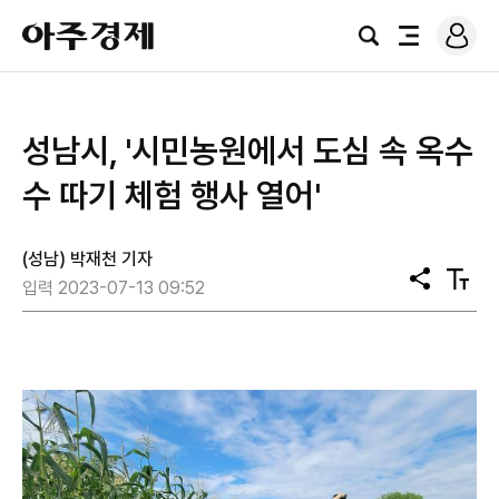
로
아
그
검
전
주
인
색
체
경
메
제
뉴
성남시, '시민농원에서 도심 속 옥수
수 따기 체험 행사 열어'
(성남) 박재천 기자
공
텍
입력 2023-07-13 09:52
유
스
트
크
기