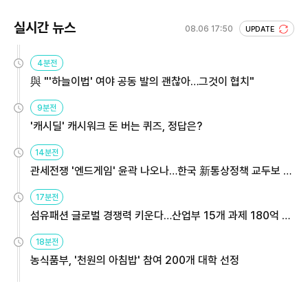
실시간 뉴스
08.06 17:50
UPDATE
4분전
與 "'하늘이법' 여야 공동 발의 괜찮아…그것이 협치"
9분전
'캐시딜' 캐시워크 돈 버는 퀴즈, 정답은?
14분전
관세전쟁 '엔드게임' 윤곽 나오나…한국 新통상정책 교두보 활
용해야
17분전
섬유패션 글로벌 경쟁력 키운다…산업부 15개 과제 180억 지
원
18분전
농식품부, '천원의 아침밥' 참여 200개 대학 선정