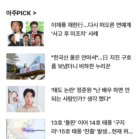
아주PICK >
이재룡 재판行…다시 떠오른 연예계
'사고 후 미조치' 사례
"한국산 물은 안마셔"…日 지진 구호
품 보냈더니 비하한 누리꾼
'태도 논란' 정준원 "난 배우 하면 안
되는 사람인가? 생각 했다"
13호 '돌핀' 이어 14호 태풍 '구지
라'·15호 태풍 '찬홈' 발생…현재 위