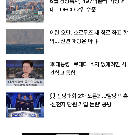
6월 경상흑자, 497억달러 '사상 최
대'…OECD 2위 수준
이란·오만, 호르무즈 새 항로 좌표 합
의…"전면 개방은 아냐"
李대통령 "쿠데타 소지 없애려면 사
관학교 통합"
與 전당대회 2차 토론회…'탈당 의혹
·신천지 당원 가입 논란' 공방