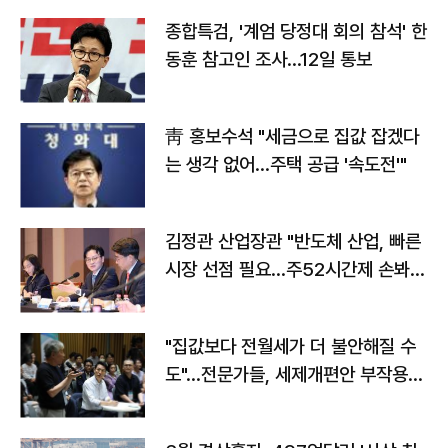
종합특검, '계엄 당정대 회의 참석' 한
동훈 참고인 조사...12일 통보
靑 홍보수석 "세금으로 집값 잡겠다
는 생각 없어…주택 공급 '속도전'"
김정관 산업장관 "반도체 산업, 빠른
시장 선점 필요…주52시간제 손봐
야"
"집값보다 전월세가 더 불안해질 수
도"…전문가들, 세제개편안 부작용
우려