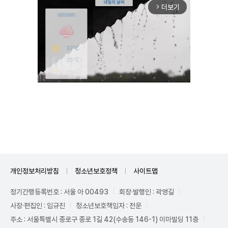
더보기
arrow_forward_ios
Unmute
개인정보처리방침
청소년보호정책
사이트맵
정기간행등록번호 : 서울 아 00493
회장·발행인 : 곽영길
사장·편집인 : 임규진
청소년보호책임자 : 전운
주소 : 서울특별시 종로구 종로 1길 42(수송동 146-1) 이마빌딩 11층