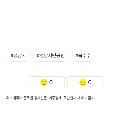
#성남시
#성남시민공원
#옥수수
0
0
©'5개국어 글로벌 경제신문' 아주경제. 무단전재·재배포 금지