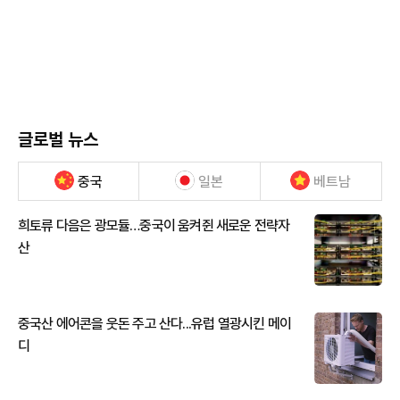
글로벌 뉴스
중국
일본
베트남
희토류 다음은 광모듈…중국이 움켜쥔 새로운 전략자
산
중국산 에어콘을 웃돈 주고 산다...유럽 열광시킨 메이
디