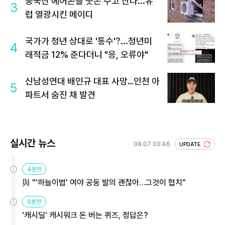
중국산 에어콘을 웃돈 주고 산다...유
3
럽 열광시킨 메이디
국가가 청년 상대로 '통수'?...청년미
4
래적금 12% 준다더니 "응, 오류야"
신남성연대 배인규 대표 사망…인천 아
5
파트서 숨진 채 발견
실시간 뉴스
08.07 03:46
UPDATE
4분전
與 "'하늘이법' 여야 공동 발의 괜찮아…그것이 협치"
9분전
'캐시딜' 캐시워크 돈 버는 퀴즈, 정답은?