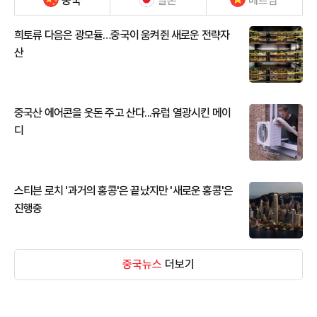
중국
일본
베트남
희토류 다음은 광모듈…중국이 움켜쥔 새로운 전략자
산
중국산 에어콘을 웃돈 주고 산다...유럽 열광시킨 메이
디
스티븐 로치 '과거의 홍콩'은 끝났지만 '새로운 홍콩'은
진행중
중국뉴스
더보기