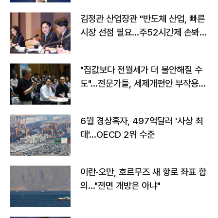
김정관 산업장관 "반도체 산업, 빠른
시장 선점 필요…주52시간제 손봐
야"
"집값보다 전월세가 더 불안해질 수
도"…전문가들, 세제개편안 부작용
우려
6월 경상흑자, 497억달러 '사상 최
대'…OECD 2위 수준
이란·오만, 호르무즈 새 항로 좌표 합
의…"전면 개방은 아냐"