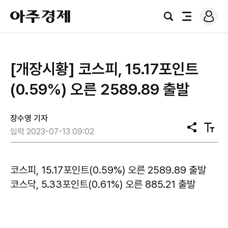
로
아
그
검
전
주
인
색
체
경
메
제
뉴
[개장시황] ​코스피, 15.17포인트
(0.59%) 오른 2589.89 출발
장수영 기자
공
텍
입력 2023-07-13 09:02
유
스
트
크
기
코스피, 15.17포인트(0.59%) 오른 2589.89 출발
코스닥, 5.33포인트(0.61%) 오른 885.21 출발