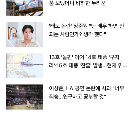
품 보냈더니 비하한 누리꾼
'태도 논란' 정준원 "난 배우 하면 안
되는 사람인가? 생각 했다"
13호 '돌핀' 이어 14호 태풍 '구지
라'·15호 태풍 '찬홈' 발생…현재 위
치와 이동경로는?
이상준, LA 공연 논란에 사과 "너무
죄송…연구하고 공부할 것"