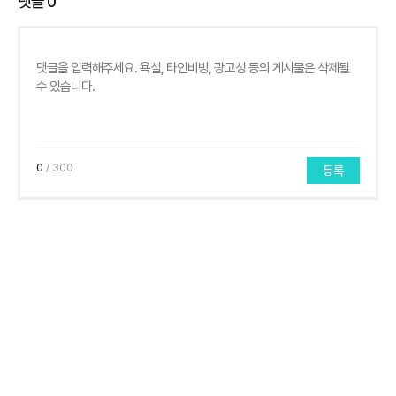
댓글
0
0
/ 300
등록