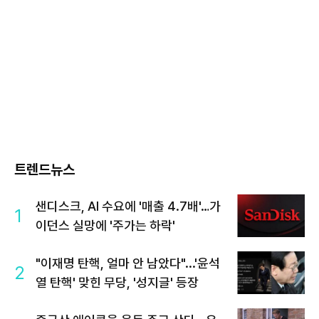
트렌드뉴스
샌디스크, AI 수요에 '매출 4.7배'…가
1
이던스 실망에 '주가는 하락'
"이재명 탄핵, 얼마 안 남았다"...'윤석
2
열 탄핵' 맞힌 무당, '성지글' 등장