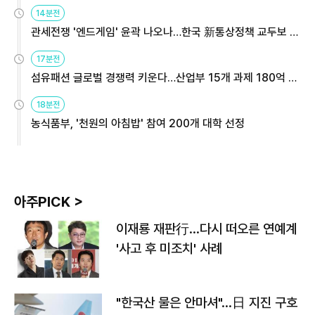
14분전
관세전쟁 '엔드게임' 윤곽 나오나…한국 新통상정책 교두보 활
용해야
17분전
섬유패션 글로벌 경쟁력 키운다…산업부 15개 과제 180억 지
원
18분전
농식품부, '천원의 아침밥' 참여 200개 대학 선정
아주PICK >
이재룡 재판行…다시 떠오른 연예계
'사고 후 미조치' 사례
"한국산 물은 안마셔"…日 지진 구호