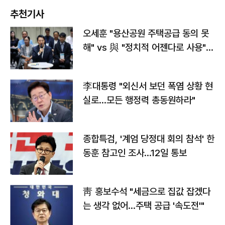
추천기사
오세훈 "용산공원 주택공급 동의 못
해" vs 與 "정치적 어젠다로 사용"
맞불
李대통령 "외신서 보던 폭염 상황 현
실로…모든 행정력 총동원하라"
종합특검, '계엄 당정대 회의 참석' 한
동훈 참고인 조사...12일 통보
靑 홍보수석 "세금으로 집값 잡겠다
는 생각 없어…주택 공급 '속도전'"