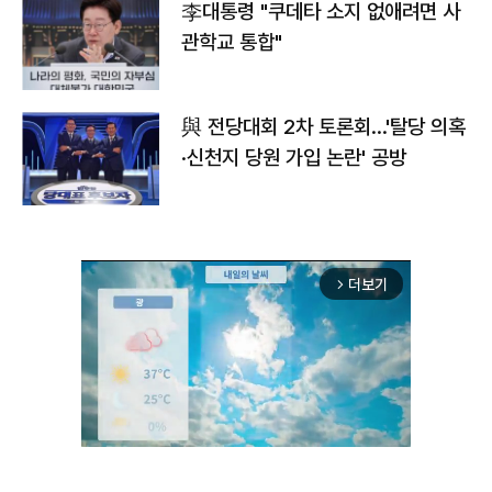
李대통령 "쿠데타 소지 없애려면 사
관학교 통합"
與 전당대회 2차 토론회…'탈당 의혹
·신천지 당원 가입 논란' 공방
더보기
arrow_forward_ios