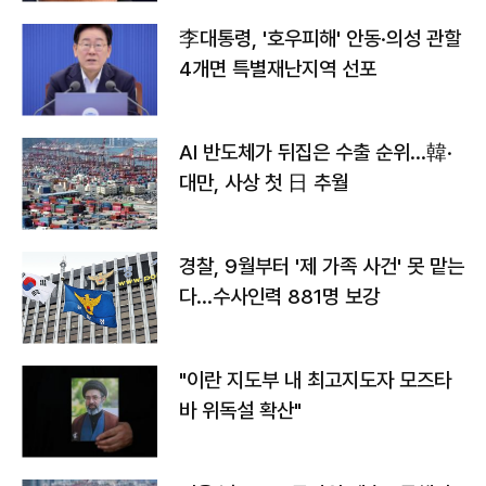
李대통령, '호우피해' 안동·의성 관할
4개면 특별재난지역 선포
AI 반도체가 뒤집은 수출 순위…韓·
대만, 사상 첫 日 추월
경찰, 9월부터 '제 가족 사건' 못 맡는
다…수사인력 881명 보강
"이란 지도부 내 최고지도자 모즈타
바 위독설 확산"