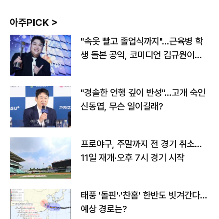
아주PICK >
"속옷 빨고 졸업식까지"…근육병 학
생 돌본 공익, 코미디언 김규원이었
다
"경솔한 언행 깊이 반성"…고개 숙인
신동엽, 무슨 일이길래?
프로야구, 주말까지 전 경기 취소…
11일 재개·오후 7시 경기 시작
태풍 '돌핀'·'찬홈' 한반도 빗겨간다…
예상 경로는?