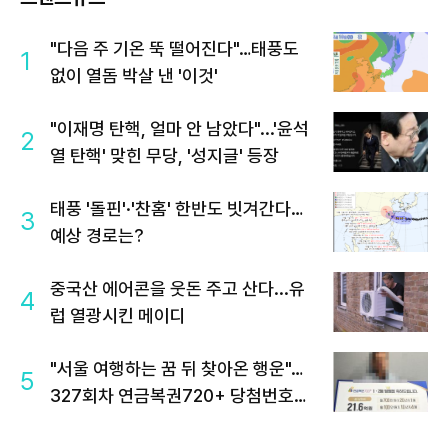
"다음 주 기온 뚝 떨어진다"…태풍도
1
없이 열돔 박살 낸 '이것'
"이재명 탄핵, 얼마 안 남았다"...'윤석
2
열 탄핵' 맞힌 무당, '성지글' 등장
태풍 '돌핀'·'찬홈' 한반도 빗겨간다…
3
예상 경로는?
중국산 에어콘을 웃돈 주고 산다...유
4
럽 열광시킨 메이디
"서울 여행하는 꿈 뒤 찾아온 행운"…
5
327회차 연금복권720+ 당첨번호조
회 주목