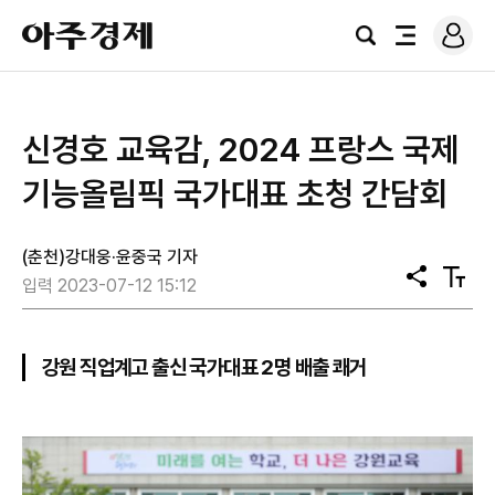
로
아
그
검
전
주
인
색
체
경
메
제
뉴
신경호 교육감, 2024 프랑스 국제
기능올림픽 국가대표 초청 간담회
(춘천)강대웅·윤중국 기자
공
텍
입력 2023-07-12 15:12
유
스
트
크
기
강원 직업계고 출신 국가대표 2명 배출 쾌거