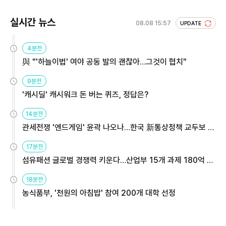
실시간 뉴스
08.08 15:57
UPDATE
4분전
與 "'하늘이법' 여야 공동 발의 괜찮아…그것이 협치"
9분전
'캐시딜' 캐시워크 돈 버는 퀴즈, 정답은?
14분전
관세전쟁 '엔드게임' 윤곽 나오나…한국 新통상정책 교두보 활
용해야
17분전
섬유패션 글로벌 경쟁력 키운다…산업부 15개 과제 180억 지
원
18분전
농식품부, '천원의 아침밥' 참여 200개 대학 선정