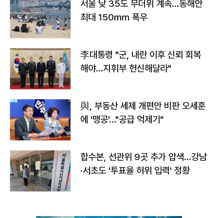
서울 낮 35도 무더위 계속…동해안
최대 150㎜ 폭우
李대통령 "군, 내란 이후 신뢰 회복
해야…지휘부 헌신해달라"
與, 부동산 세제 개편안 비판 오세훈
에 '맹공'…"공급 억제기"
합수본, 선관위 9곳 추가 압색…강남
·서초도 '투표율 허위 입력' 정황