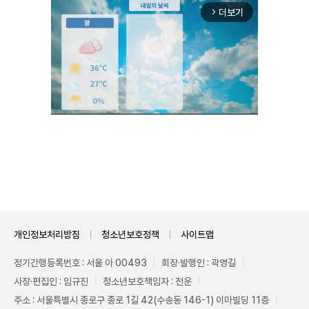
더보기
arrow_forward_ios
Unmute
개인정보처리방침
청소년보호정책
사이트맵
정기간행등록번호 : 서울 아 00493
회장·발행인 : 곽영길
사장·편집인 : 임규진
청소년보호책임자 : 전운
주소 : 서울특별시 종로구 종로 1길 42(수송동 146-1) 이마빌딩 11층