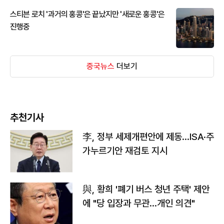
스티븐 로치 '과거의 홍콩'은 끝났지만 '새로운 홍콩'은
진행중
중국뉴스
더보기
추천기사
李, 정부 세제개편안에 제동…ISA·주
가누르기안 재검토 지시
與, 황희 '폐기 버스 청년 주택' 제안
에 "당 입장과 무관…개인 의견"