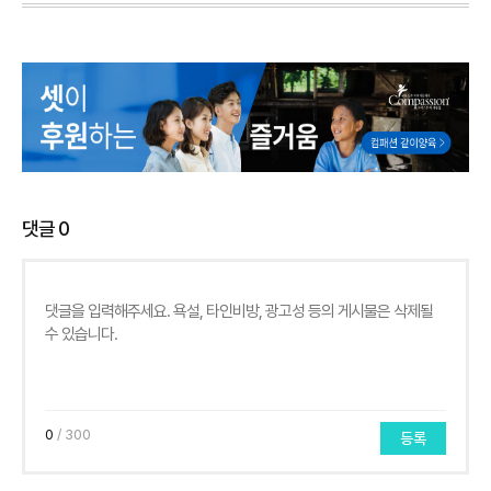
댓글
0
0
/ 300
등록