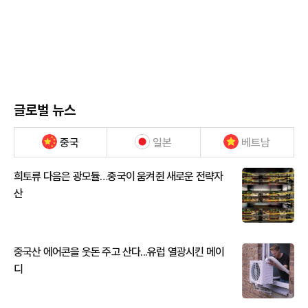
글로벌 뉴스
중국
일본
베트남
희토류 다음은 광모듈…중국이 움켜쥔 새로운 전략자
산
중국산 에어콘을 웃돈 주고 산다...유럽 열광시킨 메이
디