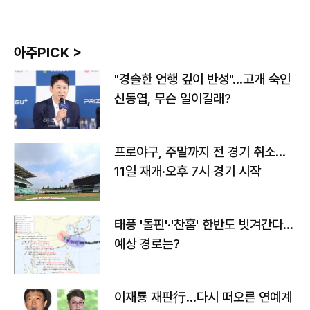
아주PICK >
"경솔한 언행 깊이 반성"…고개 숙인
신동엽, 무슨 일이길래?
프로야구, 주말까지 전 경기 취소…
11일 재개·오후 7시 경기 시작
태풍 '돌핀'·'찬홈' 한반도 빗겨간다…
예상 경로는?
이재룡 재판行…다시 떠오른 연예계