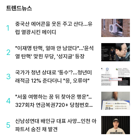
트렌드뉴스
중국산 에어콘을 웃돈 주고 산다...유
1
럽 열광시킨 메이디
"이재명 탄핵, 얼마 안 남았다"...'윤석
2
열 탄핵' 맞힌 무당, '성지글' 등장
국가가 청년 상대로 '통수'?...청년미
3
래적금 12% 준다더니 "응, 오류야"
"서울 여행하는 꿈 뒤 찾아온 행운"…
4
327회차 연금복권720+ 당첨번호조
회 주목
신남성연대 배인규 대표 사망…인천 아
5
파트서 숨진 채 발견