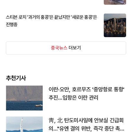
스티븐 로치 '과거의 홍콩'은 끝났지만 '새로운 홍콩'은
진행중
중국뉴스
더보기
추천기사
이란·오만, 호르무즈 '중앙항로 통항'
추진…입항은 이란 관리
靑, 北 탄도미사일에 안보실 긴급회
의…"유엔 결의 위반, 즉각 중단 촉