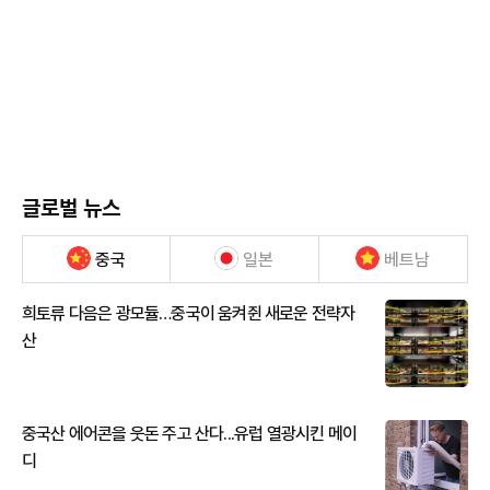
글로벌 뉴스
중국
일본
베트남
희토류 다음은 광모듈…중국이 움켜쥔 새로운 전략자
산
중국산 에어콘을 웃돈 주고 산다...유럽 열광시킨 메이
디