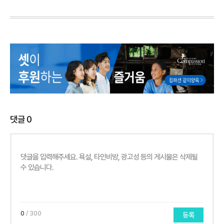
댓글
0
0
/ 300
등록