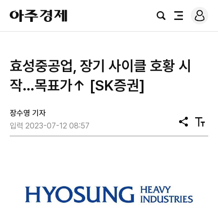
로
아
그
검
전
주
인
색
체
경
메
제
뉴
효성중공업, 장기 사이클 호황 시
작…목표가↑ [SK증권]
장수영 기자
공
텍
입력 2023-07-12 08:57
유
스
트
크
기