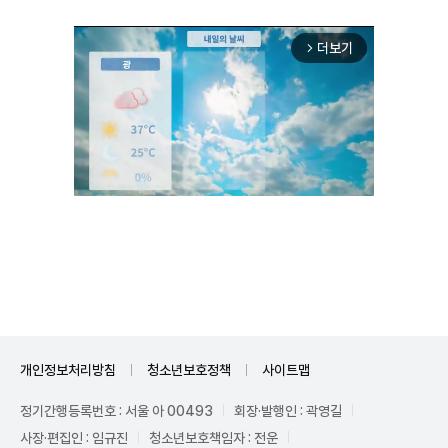
더보기
arrow_forward_ios
Unmute
개인정보처리방침
청소년보호정책
사이트맵
정기간행등록번호 : 서울 아 00493
회장·발행인 : 곽영길
사장·편집인 : 임규진
청소년보호책임자 : 전운