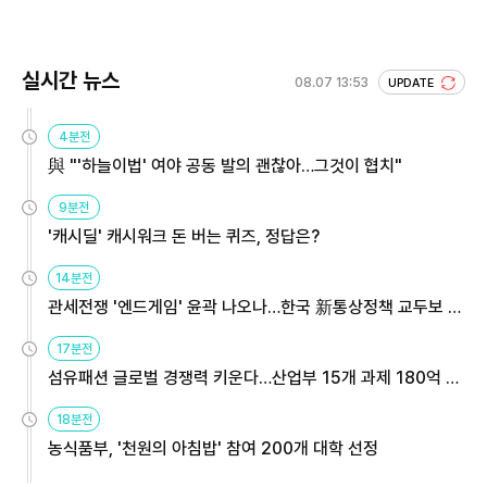
실시간 뉴스
08.07 13:53
UPDATE
4분전
與 "'하늘이법' 여야 공동 발의 괜찮아…그것이 협치"
9분전
'캐시딜' 캐시워크 돈 버는 퀴즈, 정답은?
14분전
관세전쟁 '엔드게임' 윤곽 나오나…한국 新통상정책 교두보 활
용해야
17분전
섬유패션 글로벌 경쟁력 키운다…산업부 15개 과제 180억 지
원
18분전
농식품부, '천원의 아침밥' 참여 200개 대학 선정