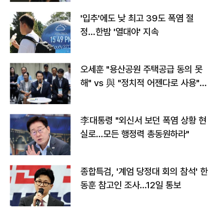
'입추'에도 낮 최고 39도 폭염 절
정…한밤 '열대야' 지속
오세훈 "용산공원 주택공급 동의 못
해" vs 與 "정치적 어젠다로 사용"
맞불
李대통령 "외신서 보던 폭염 상황 현
실로…모든 행정력 총동원하라"
종합특검, '계엄 당정대 회의 참석' 한
동훈 참고인 조사...12일 통보