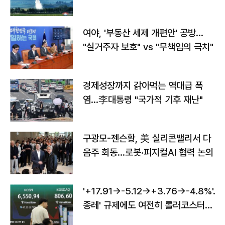
구"
여야, '부동산 세제 개편안' 공방…
"실거주자 보호" vs "무책임의 극치"
경제성장까지 갉아먹는 역대급 폭
염…李대통령 "국가적 기후 재난"
구광모-젠슨황, 美 실리콘밸리서 다
음주 회동…로봇·피지컬AI 협력 논의
'+17.91→-5.12→+3.76→-4.8%'…'
종레' 규제에도 여전히 롤러코스터
타는 코스피