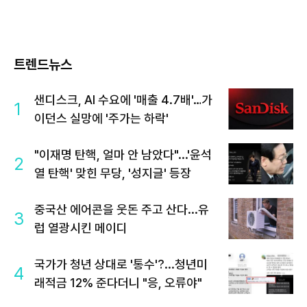
트렌드뉴스
샌디스크, AI 수요에 '매출 4.7배'…가
1
이던스 실망에 '주가는 하락'
"이재명 탄핵, 얼마 안 남았다"...'윤석
2
열 탄핵' 맞힌 무당, '성지글' 등장
중국산 에어콘을 웃돈 주고 산다...유
3
럽 열광시킨 메이디
국가가 청년 상대로 '통수'?...청년미
4
래적금 12% 준다더니 "응, 오류야"