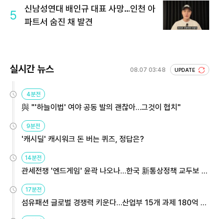
신남성연대 배인규 대표 사망…인천 아
5
파트서 숨진 채 발견
실시간 뉴스
08.07 03:48
UPDATE
4분전
與 "'하늘이법' 여야 공동 발의 괜찮아…그것이 협치"
9분전
'캐시딜' 캐시워크 돈 버는 퀴즈, 정답은?
14분전
관세전쟁 '엔드게임' 윤곽 나오나…한국 新통상정책 교두보 활
용해야
17분전
섬유패션 글로벌 경쟁력 키운다…산업부 15개 과제 180억 지
원