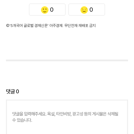
0
0
©'5개국어 글로벌 경제신문' 아주경제. 무단전재·재배포 금지
댓글
0