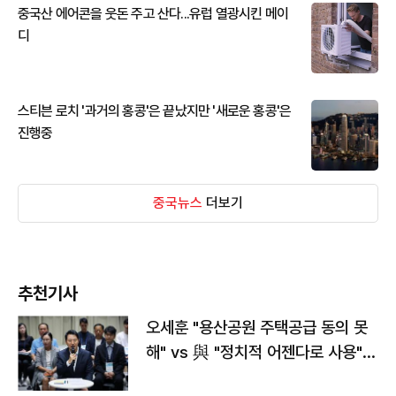
중국산 에어콘을 웃돈 주고 산다...유럽 열광시킨 메이
디
스티븐 로치 '과거의 홍콩'은 끝났지만 '새로운 홍콩'은
진행중
중국뉴스
더보기
추천기사
오세훈 "용산공원 주택공급 동의 못
해" vs 與 "정치적 어젠다로 사용"
맞불