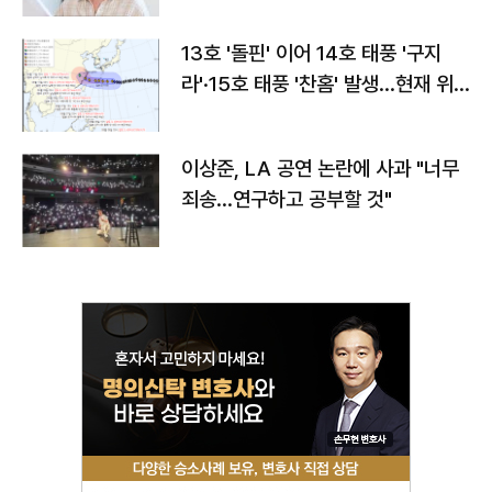
13호 '돌핀' 이어 14호 태풍 '구지
라'·15호 태풍 '찬홈' 발생…현재 위
치와 이동경로는?
이상준, LA 공연 논란에 사과 "너무
죄송…연구하고 공부할 것"