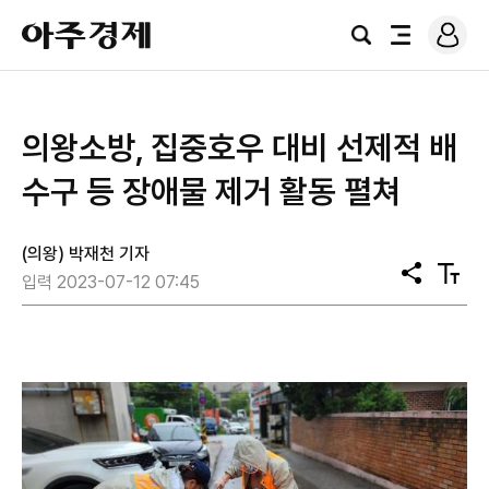
로
아
그
검
전
주
인
색
체
경
메
제
뉴
의왕소방, 집중호우 대비 선제적 배
수구 등 장애물 제거 활동 펼쳐
(의왕) 박재천 기자
공
텍
입력 2023-07-12 07:45
유
스
트
크
기