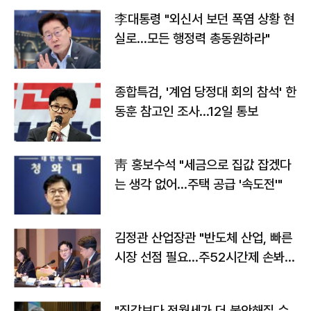
李대통령 "외신서 보던 폭염 상황 현
실로…모든 행정력 총동원하라"
종합특검, '계엄 당정대 회의 참석' 한
동훈 참고인 조사...12일 통보
靑 홍보수석 "세금으로 집값 잡겠다
는 생각 없어…주택 공급 '속도전'"
김정관 산업장관 "반도체 산업, 빠른
시장 선점 필요…주52시간제 손봐
야"
"집값보다 전월세가 더 불안해질 수