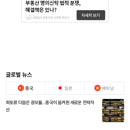
글로벌 뉴스
중국
일본
베트남
희토류 다음은 광모듈…중국이 움켜쥔 새로운 전략자
산