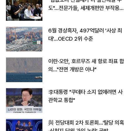
도"…전문가들, 세제개편안 부작용
우려
6월 경상흑자, 497억달러 '사상 최
대'…OECD 2위 수준
이란·오만, 호르무즈 새 항로 좌표 합
의…"전면 개방은 아냐"
李대통령 "쿠데타 소지 없애려면 사
관학교 통합"
與 전당대회 2차 토론회…'탈당 의혹
·신천지 당원 가입 논란' 공방