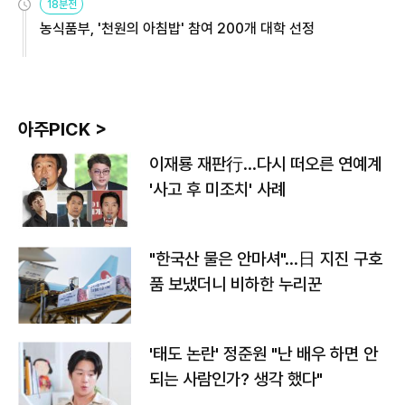
18분전
농식품부, '천원의 아침밥' 참여 200개 대학 선정
아주PICK >
이재룡 재판行…다시 떠오른 연예계
'사고 후 미조치' 사례
"한국산 물은 안마셔"…日 지진 구호
품 보냈더니 비하한 누리꾼
'태도 논란' 정준원 "난 배우 하면 안
되는 사람인가? 생각 했다"