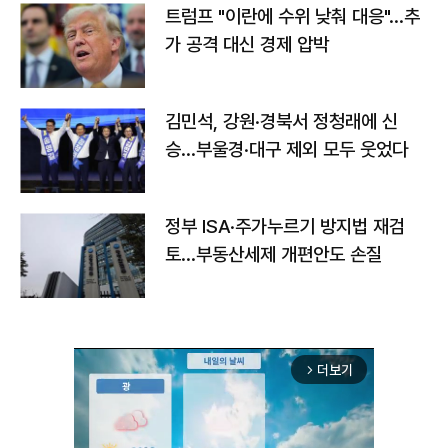
트럼프 "이란에 수위 낮춰 대응"…추
가 공격 대신 경제 압박
김민석, 강원·경북서 정청래에 신
승…부울경·대구 제외 모두 웃었다
정부 ISA·주가누르기 방지법 재검
토…부동산세제 개편안도 손질
더보기
arrow_forward_ios