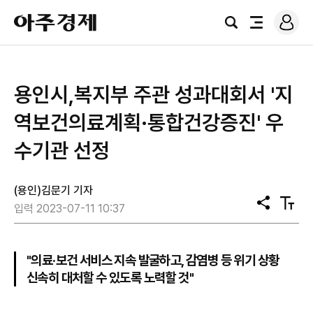
로
아
그
검
전
주
인
색
체
경
메
제
뉴
용인시,복지부 주관 성과대회서 '지
역보건의료계획·통합건강증진' 우
수기관 선정
(용인)김문기 기자
공
텍
입력 2023-07-11 10:37
유
스
트
크
기
"의료·보건 서비스 지속 발굴하고, 감염병 등 위기 상황
신속히 대처할 수 있도록 노력할 것"