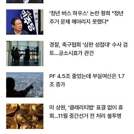
'청년 버스 하우스' 논란 황희 "청년
주거 문제 헤아리지 못했다"
경찰, 축구협회 '심판 성접대' 수사 검
토…공소시효가 관건
PF 4.5조 줄었는데 부실여신은 1.7
조 증가
미 상원, '클래리티법' 표결 없이 휴
회…11월 중간선거 전 처리 불투명