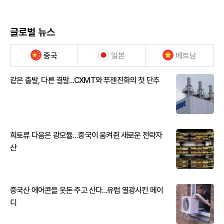
글로벌 뉴스
중국
일본
베트남
같은 출발, 다른 결말...CXMT와 푸젠진화의 첫 단추
희토류 다음은 광모듈…중국이 움켜쥔 새로운 전략자
산
중국산 에어콘을 웃돈 주고 산다...유럽 열광시킨 메이
디