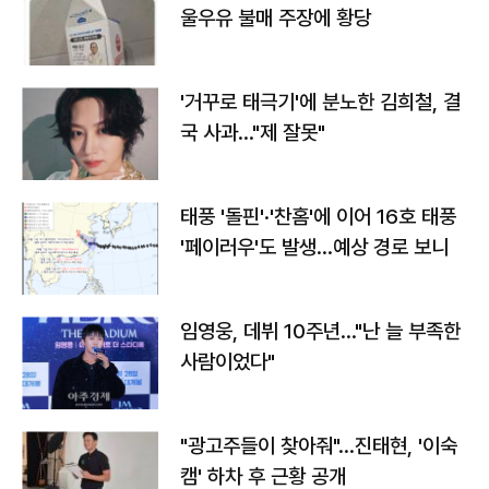
울우유 불매 주장에 황당
'거꾸로 태극기'에 분노한 김희철, 결
국 사과…"제 잘못"
태풍 '돌핀'·'찬홈'에 이어 16호 태풍
'페이러우'도 발생…예상 경로 보니
임영웅, 데뷔 10주년…"난 늘 부족한
사람이었다"
"광고주들이 찾아줘"…진태현, '이숙
캠' 하차 후 근황 공개