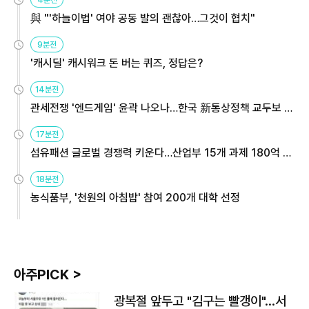
4분전
與 "'하늘이법' 여야 공동 발의 괜찮아…그것이 협치"
9분전
'캐시딜' 캐시워크 돈 버는 퀴즈, 정답은?
14분전
관세전쟁 '엔드게임' 윤곽 나오나…한국 新통상정책 교두보 활
용해야
17분전
섬유패션 글로벌 경쟁력 키운다…산업부 15개 과제 180억 지
원
18분전
농식품부, '천원의 아침밥' 참여 200개 대학 선정
아주PICK >
광복절 앞두고 "김구는 빨갱이"…서