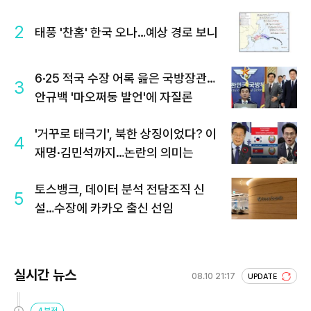
2
태풍 '찬홈' 한국 오나…예상 경로 보니
6·25 적국 수장 어록 읊은 국방장관…
3
안규백 '마오쩌둥 발언'에 자질론
'거꾸로 태극기', 북한 상징이었다? 이
4
재명·김민석까지…논란의 의미는
토스뱅크, 데이터 분석 전담조직 신
5
설…수장에 카카오 출신 선임
실시간 뉴스
08.10 21:17
UPDATE