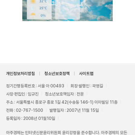
Unmute
개인정보처리방침
청소년보호정책
사이트맵
정기간행등록번호 : 서울 아 00493
회장·발행인 : 곽영길
사장·편집인 : 임규진
청소년보호책임자 : 전운
주소 : 서울특별시 종로구 종로 1길 42(수송동 146-1) 이마빌딩 11층
전화 : 02-767-1500
발행일자 : 2007년 11월 15일
등록일자 : 2008년 01월10일
아주경제는 인터넷신문윤리위원회 윤리강령을 준수합니다. 아주경제의 모든