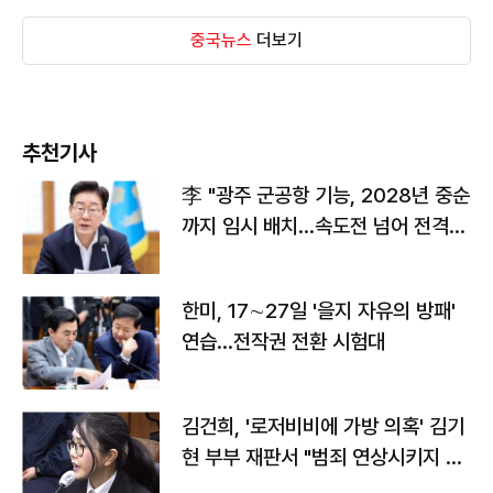
중국뉴스
더보기
추천기사
李 "광주 군공항 기능, 2028년 중순
까지 임시 배치…속도전 넘어 전격
전"
한미, 17∼27일 '을지 자유의 방패'
연습…전작권 전환 시험대
김건희, '로저비비에 가방 의혹' 김기
현 부부 재판서 "범죄 연상시키지 말
라"