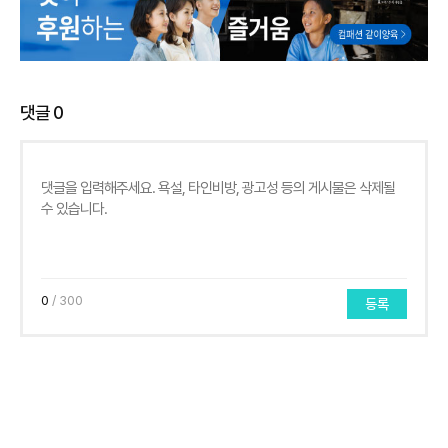
댓글
0
0
/ 300
등록