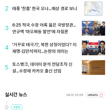
2
태풍 '찬홈' 한국 오나…예상 경로 보니
6·25 적국 수장 어록 읊은 국방장관…
3
안규백 '마오쩌둥 발언'에 자질론
'거꾸로 태극기', 북한 상징이었다? 이
4
재명·김민석까지…논란의 의미는
토스뱅크, 데이터 분석 전담조직 신
5
설…수장에 카카오 출신 선임
실시간 뉴스
08.10 20:06
UPDATE
4분전