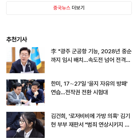
중국뉴스
더보기
추천기사
李 "광주 군공항 기능, 2028년 중순
까지 임시 배치…속도전 넘어 전격
전"
한미, 17∼27일 '을지 자유의 방패'
연습…전작권 전환 시험대
김건희, '로저비비에 가방 의혹' 김기
현 부부 재판서 "범죄 연상시키지 말
라"