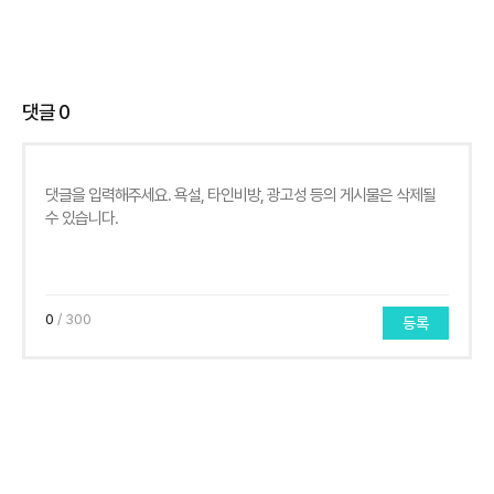
댓글
0
0
/ 300
등록