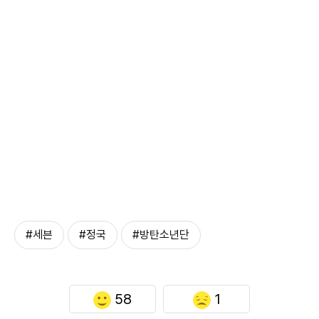
#세븐
#정국
#방탄소년단
58
1