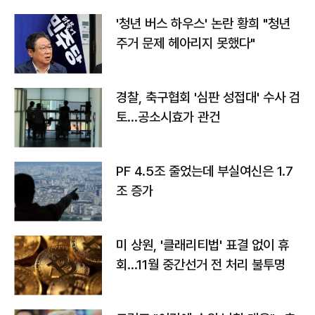
'청년 버스 하우스' 논란 황희 "청년
주거 문제 헤아리지 못했다"
경찰, 축구협회 '심판 성접대' 수사 검
토…공소시효가 관건
PF 4.5조 줄었는데 부실여신은 1.7
조 증가
미 상원, '클래리티법' 표결 없이 휴
회…11월 중간선거 전 처리 불투명