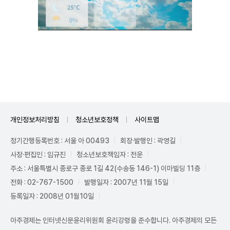
Unmute
개인정보처리방침
청소년보호정책
사이트맵
정기간행등록번호 : 서울 아 00493
회장·발행인 : 곽영길
사장·편집인 : 임규진
청소년보호책임자 : 전운
주소 : 서울특별시 종로구 종로 1길 42(수송동 146-1) 이마빌딩 11층
전화 : 02-767-1500
발행일자 : 2007년 11월 15일
등록일자 : 2008년 01월10일
아주경제는 인터넷신문윤리위원회 윤리강령을 준수합니다. 아주경제의 모든