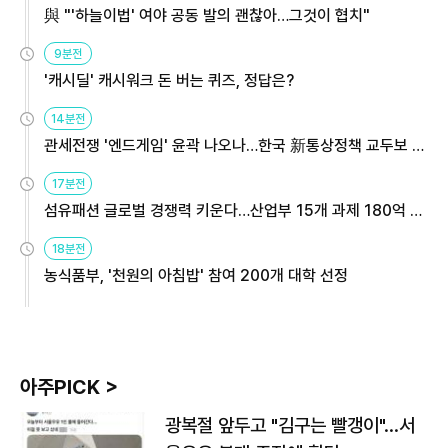
與 "'하늘이법' 여야 공동 발의 괜찮아…그것이 협치"
9분전
'캐시딜' 캐시워크 돈 버는 퀴즈, 정답은?
14분전
관세전쟁 '엔드게임' 윤곽 나오나…한국 新통상정책 교두보 활
용해야
17분전
섬유패션 글로벌 경쟁력 키운다…산업부 15개 과제 180억 지
원
18분전
농식품부, '천원의 아침밥' 참여 200개 대학 선정
아주PICK >
광복절 앞두고 "김구는 빨갱이"…서