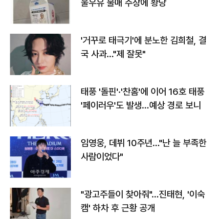
울우유 불매 주장에 황당
'거꾸로 태극기'에 분노한 김희철, 결
국 사과…"제 잘못"
태풍 '돌핀'·'찬홈'에 이어 16호 태풍
'페이러우'도 발생…예상 경로 보니
임영웅, 데뷔 10주년…"난 늘 부족한
사람이었다"
"광고주들이 찾아줘"…진태현, '이숙
캠' 하차 후 근황 공개