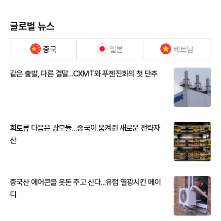
글로벌 뉴스
중국
일본
베트남
같은 출발, 다른 결말...CXMT와 푸젠진화의 첫 단추
희토류 다음은 광모듈…중국이 움켜쥔 새로운 전략자
산
중국산 에어콘을 웃돈 주고 산다...유럽 열광시킨 메이
디