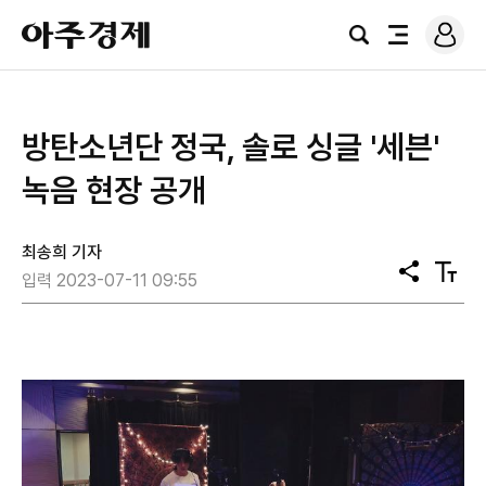
로
아
그
검
전
주
인
색
체
경
메
제
뉴
방탄소년단 정국, 솔로 싱글 '세븐'
녹음 현장 공개
최송희 기자
공
텍
입력 2023-07-11 09:55
유
스
트
크
기