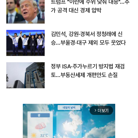
트럼프 "이란에 수위 낮춰 대응"…추
가 공격 대신 경제 압박
김민석, 강원·경북서 정청래에 신
승…부울경·대구 제외 모두 웃었다
정부 ISA·주가누르기 방지법 재검
토…부동산세제 개편안도 손질
더보기
arrow_forward_ios