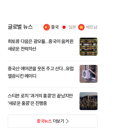
글로벌 뉴스
중국
일본
베트남
희토류 다음은 광모듈…중국이 움켜쥔
새로운 전략자산
중국산 에어콘을 웃돈 주고 산다...유럽
열광시킨 메이디
스티븐 로치 '과거의 홍콩'은 끝났지만
'새로운 홍콩'은 진행중
중국뉴스
더보기