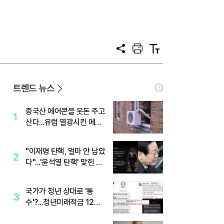
공
프
텍
유
린
스
트
트
크
기
트렌드 뉴스
중국산 에어콘을 웃돈 주고
1
산다...유럽 열광시킨 메이
디
"이재명 탄핵, 얼마 안 남았
2
다"...'윤석열 탄핵' 맞힌 무
당, '성지글' 등장
국가가 청년 상대로 '통
3
수'?...청년미래적금 12%
준다더니 "응, 오류야"