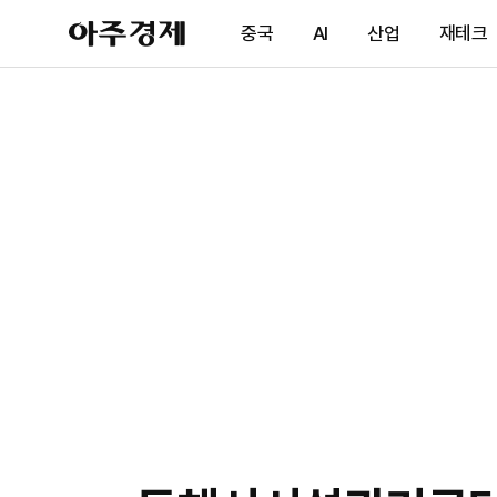
아
중국
AI
산업
재테크
주
경
제