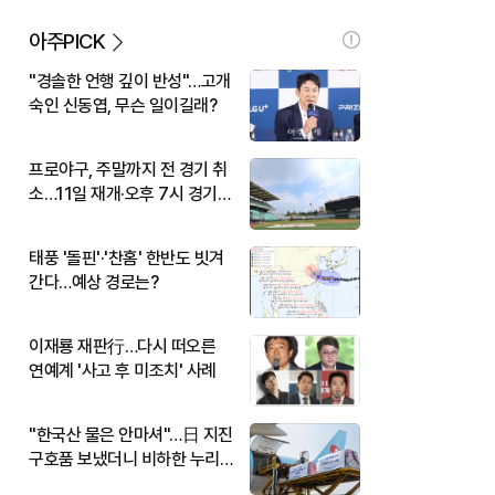
아주PICK
"경솔한 언행 깊이 반성"…고개
숙인 신동엽, 무슨 일이길래?
프로야구, 주말까지 전 경기 취
소…11일 재개·오후 7시 경기
시작
태풍 '돌핀'·'찬홈' 한반도 빗겨
간다…예상 경로는?
이재룡 재판行…다시 떠오른
연예계 '사고 후 미조치' 사례
"한국산 물은 안마셔"…日 지진
구호품 보냈더니 비하한 누리
꾼