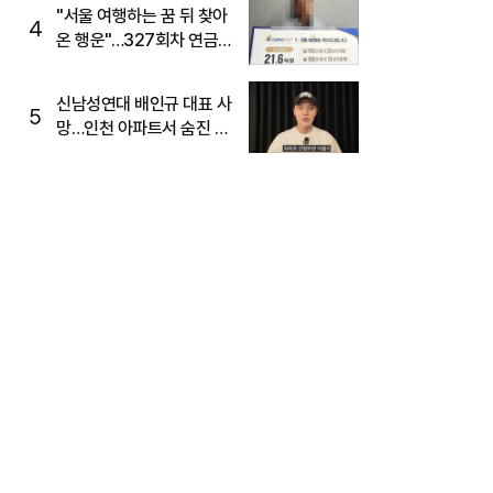
"서울 여행하는 꿈 뒤 찾아
4
온 행운"…327회차 연금
복권720+ 당첨번호조회
주목
신남성연대 배인규 대표 사
5
망…인천 아파트서 숨진 채
발견