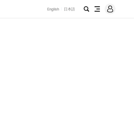
로
English
日本語
그
검
전
인
색
체
메
뉴