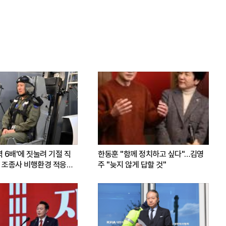
력 6배'에 짓눌려 기절 직
한동훈 "함께 정치하고 싶다"…김영
 조종사 비행환경 적응훈
주 "늦지 않게 답할 것"