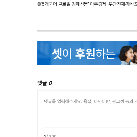
©'5개국어 글로벌 경제신문' 아주경제. 무단전재·재배
댓글
0
0
/ 300