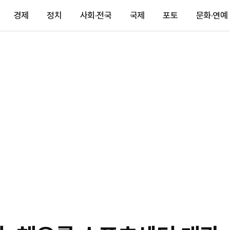
경제
정치
사회·전국
국제
포토
문화·연예