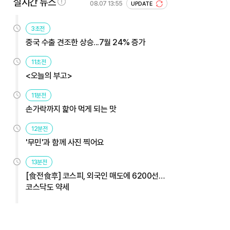
실시간 뉴스
08.07 13:55
UPDATE
3초전
중국 수출 견조한 상승...7월 24% 증가
11초전
<오늘의 부고>
11분전
손가락까지 핥아 먹게 되는 맛
12분전
'무민'과 함께 사진 찍어요
13분전
[食전食후] 코스피, 외국인 매도에 6200선…
코스닥도 약세