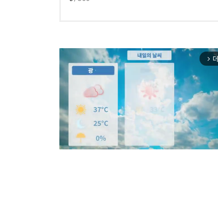
더
arrow_forward_ios
Mut