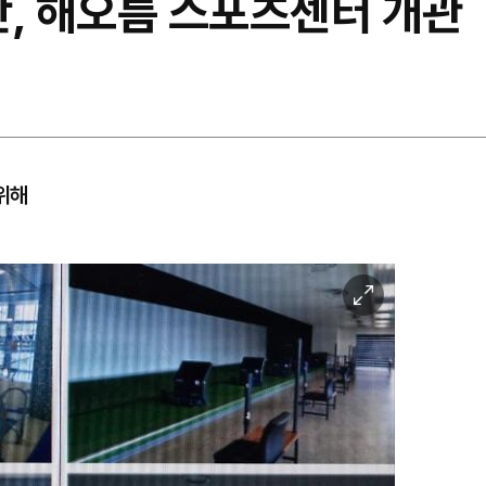
, 해오름 스포츠센터 개관
위해
이
미
지
확
대