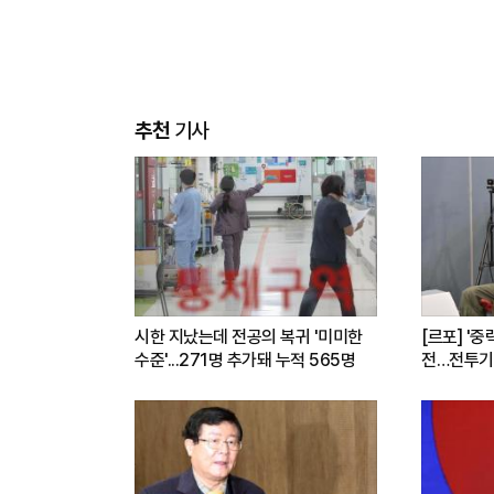
추천
기사
시한 지났는데 전공의 복귀 '미미한
[르포] '중
수준'...271명 추가돼 누적 565명
전…전투기
련(영상)