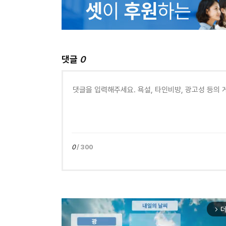
댓글
0
0
/ 300
더
arrow_forward_ios