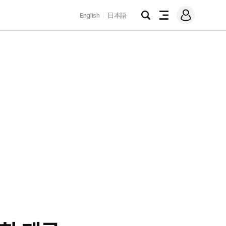
로
English
日本語
그
검
전
인
색
체
메
뉴