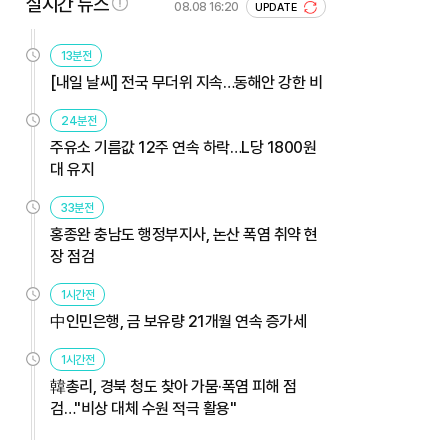
실시간 뉴스
08.08 16:20
UPDATE
13분전
[내일 날씨] 전국 무더위 지속…동해안 강한 비
24분전
주유소 기름값 12주 연속 하락…L당 1800원
대 유지
33분전
홍종완 충남도 행정부지사, 논산 폭염 취약 현
장 점검
1시간전
中인민은행, 금 보유량 21개월 연속 증가세
1시간전
韓총리, 경북 청도 찾아 가뭄·폭염 피해 점
검…"비상 대체 수원 적극 활용"