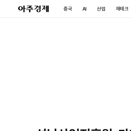
아
중국
AI
산업
재테크
주
경
제