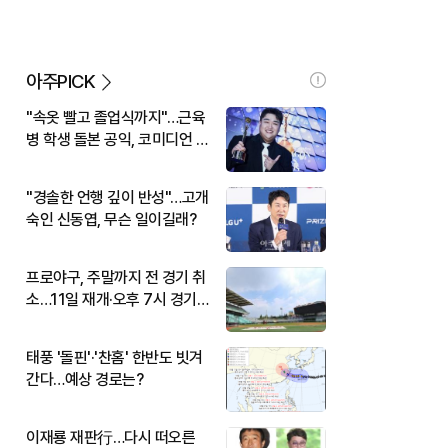
아주PICK
"속옷 빨고 졸업식까지"…근육
병 학생 돌본 공익, 코미디언 김
규원이었다
"경솔한 언행 깊이 반성"…고개
숙인 신동엽, 무슨 일이길래?
프로야구, 주말까지 전 경기 취
소…11일 재개·오후 7시 경기
시작
태풍 '돌핀'·'찬홈' 한반도 빗겨
간다…예상 경로는?
이재룡 재판行…다시 떠오른