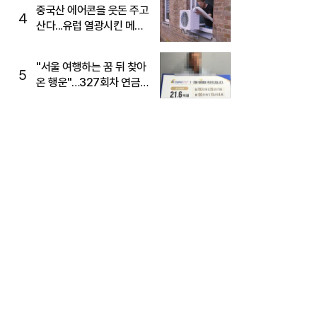
중국산 에어콘을 웃돈 주고
4
산다...유럽 열광시킨 메이
디
"서울 여행하는 꿈 뒤 찾아
5
온 행운"…327회차 연금
복권720+ 당첨번호조회
주목