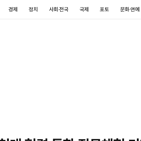
경제
정치
사회·전국
국제
포토
문화·연예