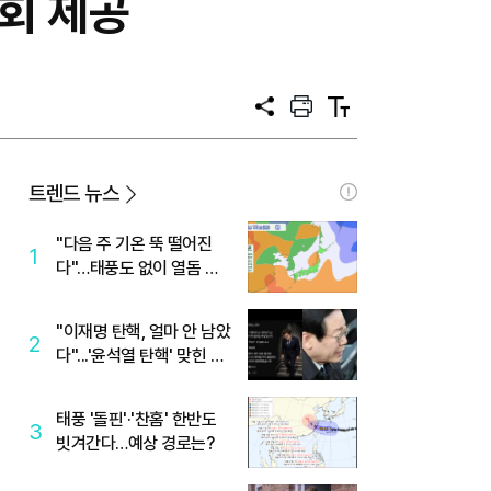
회 제공
공
프
텍
유
린
스
트
트
크
기
트렌드 뉴스
"다음 주 기온 뚝 떨어진
1
다"…태풍도 없이 열돔 박
살 낸 '이것'
"이재명 탄핵, 얼마 안 남았
2
다"...'윤석열 탄핵' 맞힌 무
당, '성지글' 등장
태풍 '돌핀'·'찬홈' 한반도
3
빗겨간다…예상 경로는?