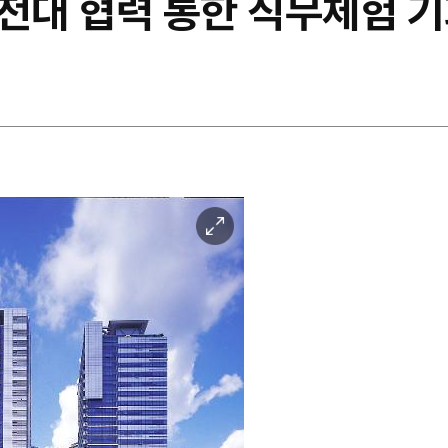
대 협력 통한 직무체험 기
이
미
지
확
대