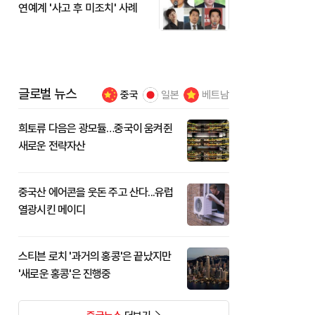
연예계 '사고 후 미조치' 사례
글로벌 뉴스
중국
일본
베트남
희토류 다음은 광모듈…중국이 움켜쥔
새로운 전략자산
중국산 에어콘을 웃돈 주고 산다...유럽
열광시킨 메이디
스티븐 로치 '과거의 홍콩'은 끝났지만
'새로운 홍콩'은 진행중