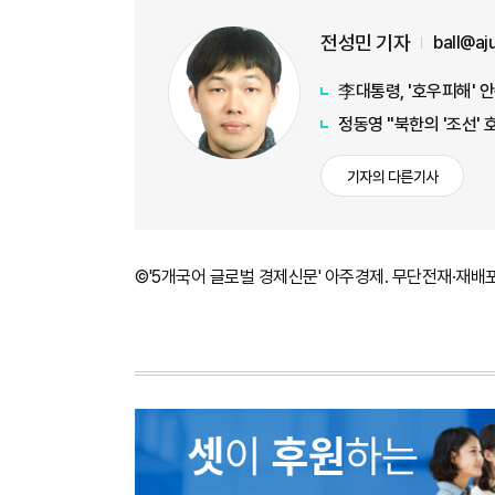
전성민 기자
ball@a
李대통령, '호우피해' 
정동영 "북한의 '조선' 
기자의 다른기사
©'5개국어 글로벌 경제신문' 아주경제. 무단전재·재배