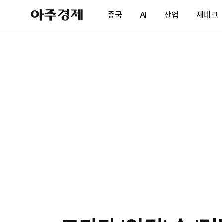
아
중국
AI
산업
재테크
주
경
제