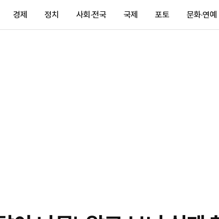
경제
정치
사회·전국
국제
포토
문화·연예