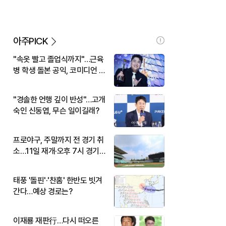
아주PICK
"속옷 빨고 졸업식까지"…근육
병 학생 돌본 공익, 코미디언 김
규원이었다
"경솔한 언행 깊이 반성"…고개
숙인 신동엽, 무슨 일이길래?
프로야구, 주말까지 전 경기 취
소…11일 재개·오후 7시 경기
시작
태풍 '돌핀'·'찬홈' 한반도 빗겨
간다…예상 경로는?
이재룡 재판行…다시 떠오른