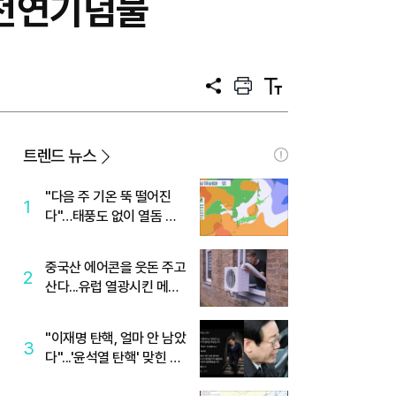
제 천연기념물
공
프
텍
유
린
스
트
트
크
기
트렌드 뉴스
"다음 주 기온 뚝 떨어진
1
다"…태풍도 없이 열돔 박
살 낸 '이것'
중국산 에어콘을 웃돈 주고
2
산다...유럽 열광시킨 메이
디
"이재명 탄핵, 얼마 안 남았
3
다"...'윤석열 탄핵' 맞힌 무
당, '성지글' 등장