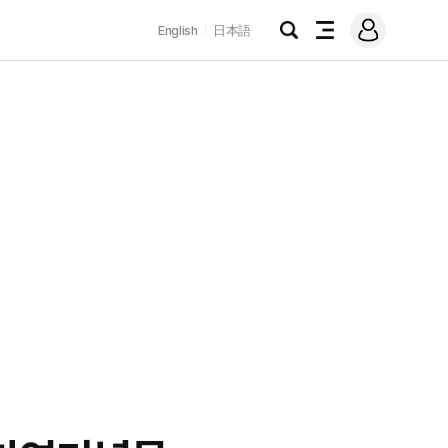
로
English
日本語
그
검
전
인
색
체
메
뉴