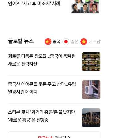
연예계 '사고 후 미조치' 사례
글로벌 뉴스
중국
일본
베트남
희토류 다음은 광모듈…중국이 움켜쥔
새로운 전략자산
중국산 에어콘을 웃돈 주고 산다...유럽
열광시킨 메이디
스티븐 로치 '과거의 홍콩'은 끝났지만
'새로운 홍콩'은 진행중