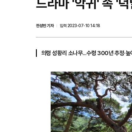
드라마 '악귀' 속 '
전성민 기자
입력 2023-07-10 14:18
의령 성황리 소나무...수령 300년 추정·높이