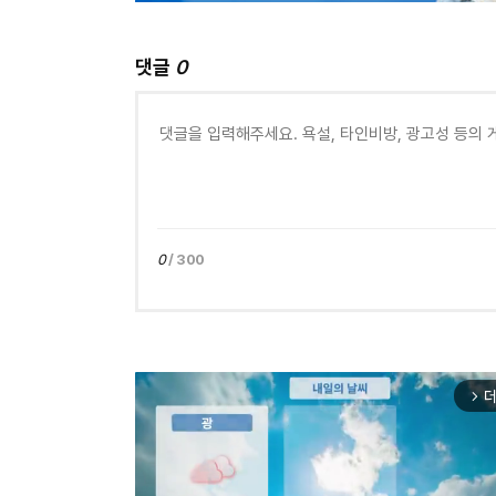
댓글
0
0
/ 300
더
arrow_forward_ios