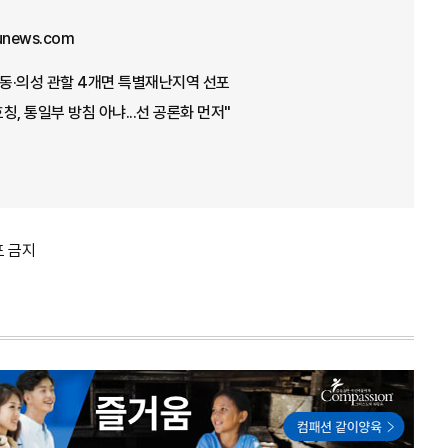
junews.com
안동·의성 관할 4개면 특별재난지역 선포
호칭, 통일부 방침 아냐...선 공론화 먼저"
포 금지