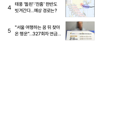
태풍 '돌핀'·'찬홈' 한반도
4
빗겨간다…예상 경로는?
"서울 여행하는 꿈 뒤 찾아
5
온 행운"…327회차 연금
복권720+ 당첨번호조회
주목