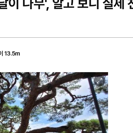
덕달이 나무', 알고 보니 실
 13.5m
이
미
지
확
대