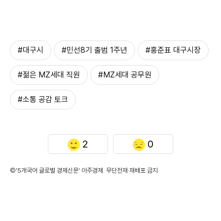
#대구시
#민선8기 출범 1주년
#홍준표 대구시장
#젊은 MZ세대 직원
#MZ세대 공무원
#소통 공감 토크
2
0
©'5개국어 글로벌 경제신문' 아주경제. 무단전재·재배포 금지