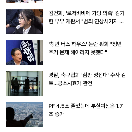
김건희, '로저비비에 가방 의혹' 김기
현 부부 재판서 "범죄 연상시키지 말
라"
'청년 버스 하우스' 논란 황희 "청년
주거 문제 헤아리지 못했다"
경찰, 축구협회 '심판 성접대' 수사 검
토…공소시효가 관건
PF 4.5조 줄었는데 부실여신은 1.7
조 증가