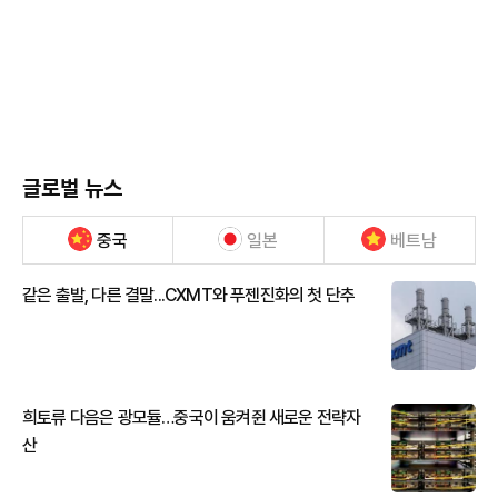
글로벌 뉴스
중국
일본
베트남
같은 출발, 다른 결말...CXMT와 푸젠진화의 첫 단추
희토류 다음은 광모듈…중국이 움켜쥔 새로운 전략자
산