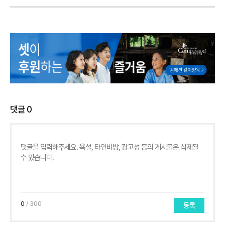
댓글
0
0
/ 300
등록