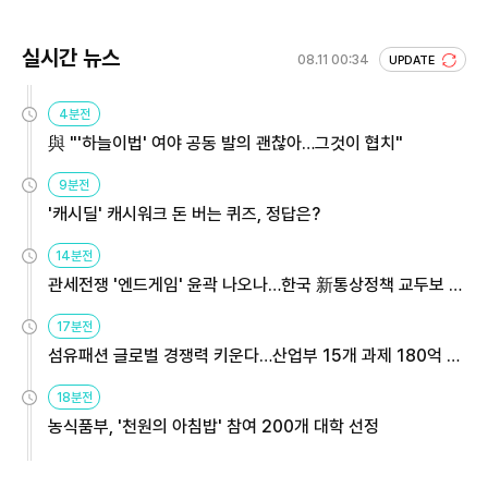
실시간 뉴스
08.11 00:34
UPDATE
4분전
與 "'하늘이법' 여야 공동 발의 괜찮아…그것이 협치"
9분전
'캐시딜' 캐시워크 돈 버는 퀴즈, 정답은?
14분전
관세전쟁 '엔드게임' 윤곽 나오나…한국 新통상정책 교두보 활
용해야
17분전
섬유패션 글로벌 경쟁력 키운다…산업부 15개 과제 180억 지
원
18분전
농식품부, '천원의 아침밥' 참여 200개 대학 선정