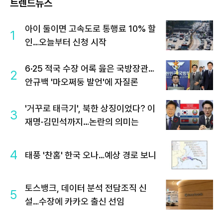
트렌드뉴스
아이 둘이면 고속도로 통행료 10% 할
1
인…오늘부터 신청 시작
6·25 적국 수장 어록 읊은 국방장관…
2
안규백 '마오쩌둥 발언'에 자질론
'거꾸로 태극기', 북한 상징이었다? 이
3
재명·김민석까지…논란의 의미는
4
태풍 '찬홈' 한국 오나…예상 경로 보니
토스뱅크, 데이터 분석 전담조직 신
5
설…수장에 카카오 출신 선임