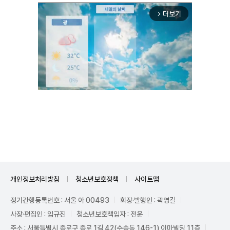
더보기
arrow_forward_ios
Unmute
개인정보처리방침
청소년보호정책
사이트맵
정기간행등록번호 : 서울 아 00493
회장·발행인 : 곽영길
사장·편집인 : 임규진
청소년보호책임자 : 전운
주소 : 서울특별시 종로구 종로 1길 42(수송동 146-1) 이마빌딩 11층