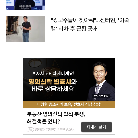
"광고주들이 찾아줘"…진태현, '이숙
캠' 하차 후 근황 공개