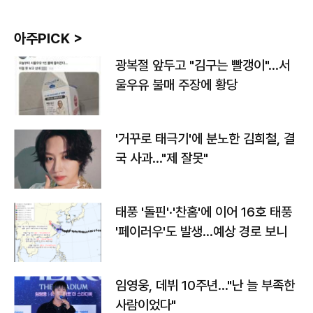
아주PICK >
광복절 앞두고 "김구는 빨갱이"…서
울우유 불매 주장에 황당
'거꾸로 태극기'에 분노한 김희철, 결
국 사과…"제 잘못"
태풍 '돌핀'·'찬홈'에 이어 16호 태풍
'페이러우'도 발생…예상 경로 보니
임영웅, 데뷔 10주년…"난 늘 부족한
사람이었다"