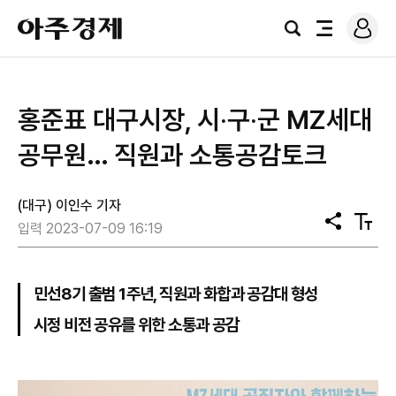
로
아
그
검
전
주
인
색
체
경
메
제
뉴
홍준표 대구시장, 시‧구‧군 MZ세대
공무원… 직원과 소통공감토크
(대구) 이인수 기자
공
텍
입력 2023-07-09 16:19
유
스
트
크
기
민선8기 출범 1주년, 직원과 화합과 공감대 형성
시정 비전 공유를 위한 소통과 공감