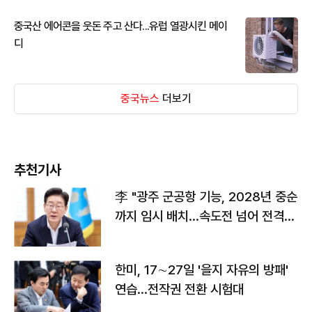
중국산 에어콘을 웃돈 주고 산다...유럽 열광시킨 메이
디
중국뉴스
더보기
추천기사
李 "광주 군공항 기능, 2028년 중순
까지 임시 배치…속도전 넘어 전격
전"
한미, 17∼27일 '을지 자유의 방패'
연습…전작권 전환 시험대