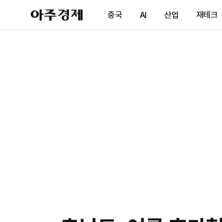
아
중국
AI
산업
재테크
주
경
제