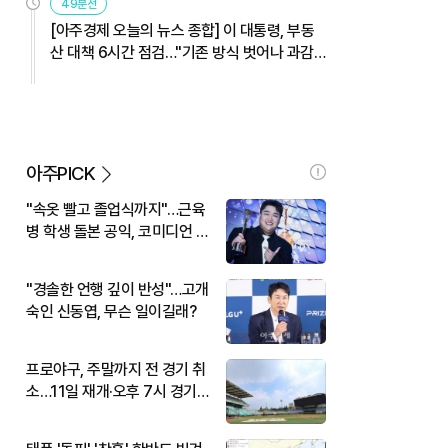
49분전
[아주경제 오늘의 뉴스 종합] 이 대통령, 부동
산 대책 6시간 점검…"기존 방식 벗어나 과감
히 실행" 外
아주PICK
"속옷 빨고 졸업식까지"…근육
병 학생 돌본 공익, 코미디언 김
규원이었다
"경솔한 언행 깊이 반성"…고개
숙인 신동엽, 무슨 일이길래?
프로야구, 주말까지 전 경기 취
소…11일 재개·오후 7시 경기
시작