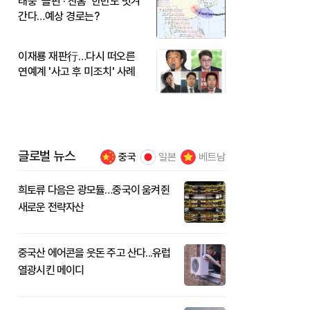
태풍 '돌핀'·'찬홈' 한반도 빗겨
간다…예상 경로는?
이재룡 재판行…다시 떠오른
연예계 '사고 후 미조치' 사례
글로벌 뉴스
중국
일본
베트남
희토류 다음은 광모듈…중국이 움켜쥔
새로운 전략자산
중국산 에어콘을 웃돈 주고 산다...유럽
열광시킨 메이디