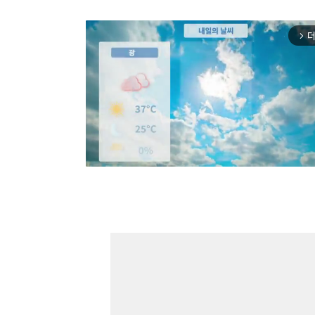
더
arrow_forward_ios
Mut