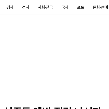
경제
정치
사회·전국
국제
포토
문화·연예