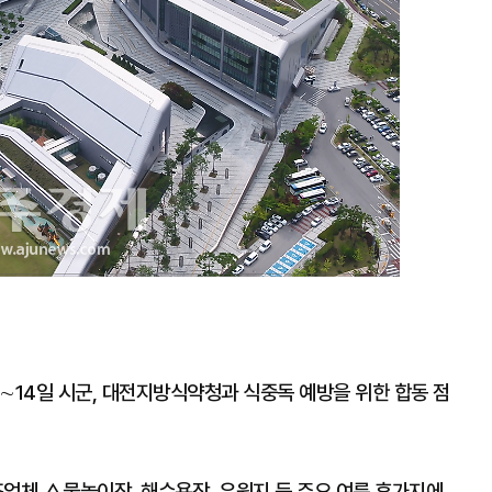
∼14일 시군, 대전지방식약청과 식중독 예방을 위한 합동 점
조업체 △물놀이장, 해수욕장, 유원지 등 주요 여름 휴가지에