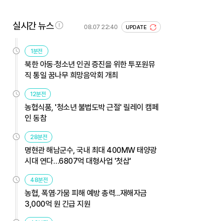
실시간 뉴스
08.07 22:40
UPDATE
1분전
북한 아동·청소년 인권 증진을 위한 투포원뮤
직 통일 꿈나무 희망음악회 개최
12분전
농협식품, '청소년 불법도박 근절' 릴레이 캠페
인 동참
28분전
명현관 해남군수, 국내 최대 400MW 태양광
시대 연다…6807억 대형사업 '첫삽'
48분전
농협, 폭염·가뭄 피해 예방 총력...재해자금
3,000억 원 긴급 지원