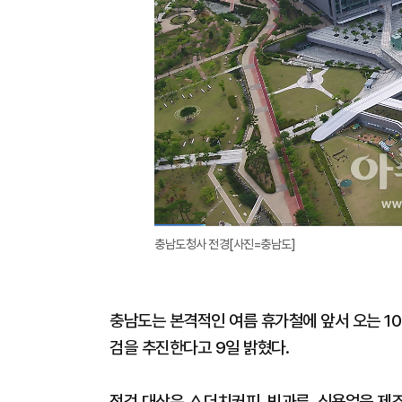
충남도청사 전경[사진=충남도]
충남도는 본격적인 여름 휴가철에 앞서 오는 10
검을 추진한다고 9일 밝혔다.
점검 대상은 △더치커피, 빙과류, 식용얼음 제