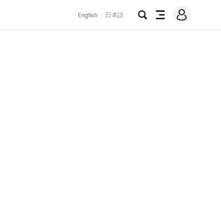
로
English
日本語
그
검
전
인
색
체
메
뉴