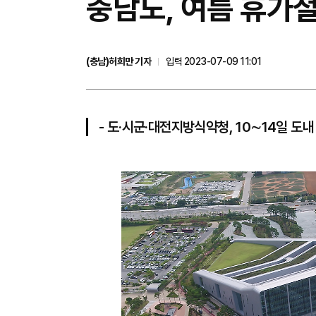
충남도, 여름 휴가
(충남)허희만 기자
입력 2023-07-09 11:01
- 도·시군·대전지방식약청, 10∼14일 도내