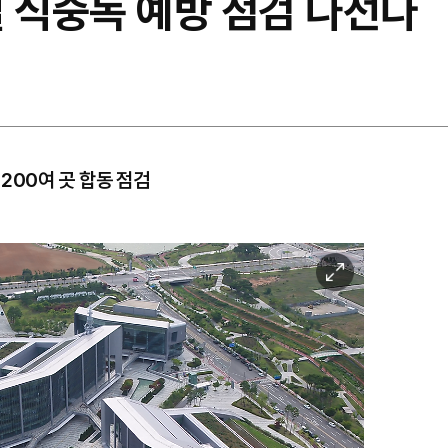
철 식중독 예방 점검 나선다
 200여 곳 합동 점검
이
미
지
확
대