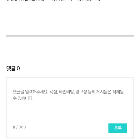
댓글
0
0
/ 300
등록