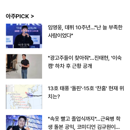
아주PICK >
임영웅, 데뷔 10주년…"난 늘 부족한
사람이었다"
"광고주들이 찾아줘"…진태현, '이숙
캠' 하차 후 근황 공개
13호 태풍 '돌핀'·15호 '찬홈' 현재 위
치는?
"속옷 빨고 졸업식까지"…근육병 학
생 돌본 공익, 코미디언 김규원이었