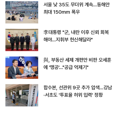
서울 낮 35도 무더위 계속…동해안
최대 150㎜ 폭우
李대통령 "군, 내란 이후 신뢰 회복
해야…지휘부 헌신해달라"
與, 부동산 세제 개편안 비판 오세훈
에 '맹공'…"공급 억제기"
합수본, 선관위 9곳 추가 압색…강남
·서초도 '투표율 허위 입력' 정황