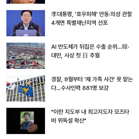
李대통령, '호우피해' 안동·의성 관할
4개면 특별재난지역 선포
AI 반도체가 뒤집은 수출 순위…韓·
대만, 사상 첫 日 추월
경찰, 9월부터 '제 가족 사건' 못 맡는
다…수사인력 881명 보강
"이란 지도부 내 최고지도자 모즈타
바 위독설 확산"