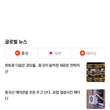
글로벌 뉴스
중국
일본
베트남
희토류 다음은 광모듈…중국이 움켜쥔 새로운 전략자
산
중국산 에어콘을 웃돈 주고 산다...유럽 열광시킨 메이
디