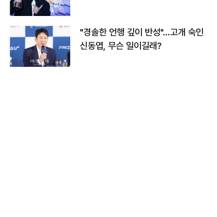
다
"경솔한 언행 깊이 반성"…고개 숙인
신동엽, 무슨 일이길래?