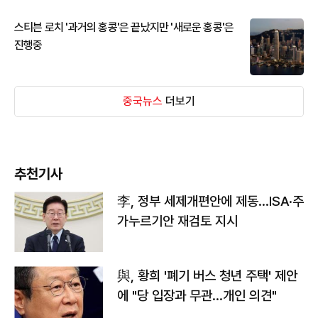
스티븐 로치 '과거의 홍콩'은 끝났지만 '새로운 홍콩'은
진행중
중국뉴스
더보기
추천기사
李, 정부 세제개편안에 제동…ISA·주
가누르기안 재검토 지시
與, 황희 '폐기 버스 청년 주택' 제안
에 "당 입장과 무관…개인 의견"