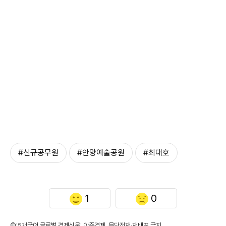
#신규공무원
#안양예술공원
#최대호
1
0
©'5개국어 글로벌 경제신문' 아주경제. 무단전재·재배포 금지