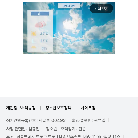
더보기
arrow_forward_ios
Unmute
개인정보처리방침
청소년보호정책
사이트맵
정기간행등록번호 : 서울 아 00493
회장·발행인 : 곽영길
사장·편집인 : 임규진
청소년보호책임자 : 전운
주소 : 서울특별시 종로구 종로 1길 42(수송동 146-1) 이마빌딩 11층