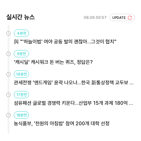
실시간 뉴스
08.09 00:57
UPDATE
4분전
與 "'하늘이법' 여야 공동 발의 괜찮아…그것이 협치"
9분전
'캐시딜' 캐시워크 돈 버는 퀴즈, 정답은?
14분전
관세전쟁 '엔드게임' 윤곽 나오나…한국 新통상정책 교두보 활
용해야
17분전
섬유패션 글로벌 경쟁력 키운다…산업부 15개 과제 180억 지
원
18분전
농식품부, '천원의 아침밥' 참여 200개 대학 선정