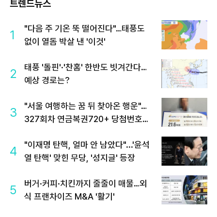
트렌드뉴스
"다음 주 기온 뚝 떨어진다"…태풍도
1
없이 열돔 박살 낸 '이것'
태풍 '돌핀'·'찬홈' 한반도 빗겨간다…
2
예상 경로는?
"서울 여행하는 꿈 뒤 찾아온 행운"…
3
327회차 연금복권720+ 당첨번호조
회 주목
"이재명 탄핵, 얼마 안 남았다"...'윤석
4
열 탄핵' 맞힌 무당, '성지글' 등장
버거·커피·치킨까지 줄줄이 매물…외
5
식 프랜차이즈 M&A '활기'