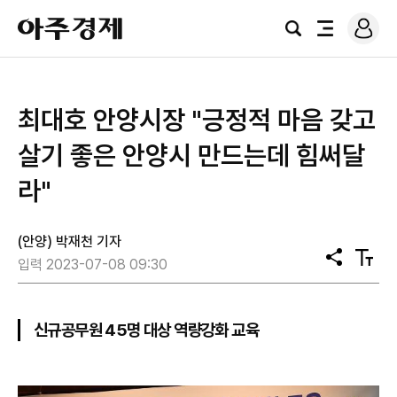
로
아
그
검
전
주
인
색
체
경
메
제
뉴
최대호 안양시장 "긍정적 마음 갖고
살기 좋은 안양시 만드는데 힘써달
라"
(안양) 박재천 기자
공
텍
입력 2023-07-08 09:30
유
스
트
크
기
신규공무원 45명 대상 역량강화 교육