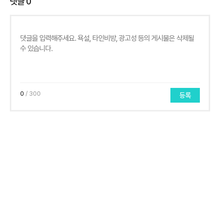
댓글
0
0
/ 300
등록