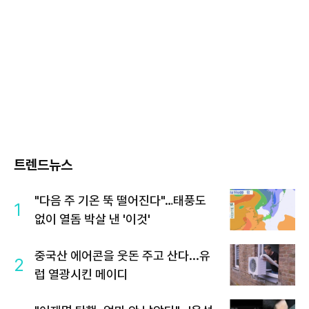
트렌드뉴스
"다음 주 기온 뚝 떨어진다"…태풍도
1
없이 열돔 박살 낸 '이것'
중국산 에어콘을 웃돈 주고 산다...유
2
럽 열광시킨 메이디