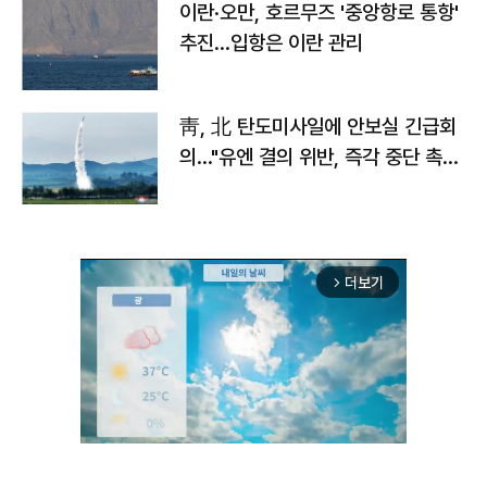
이란·오만, 호르무즈 '중앙항로 통항'
추진…입항은 이란 관리
靑, 北 탄도미사일에 안보실 긴급회
의…"유엔 결의 위반, 즉각 중단 촉
구"
더보기
arrow_forward_ios