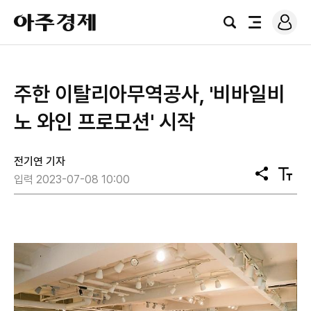
로
아
그
검
전
주
인
색
체
경
메
제
뉴
주한 이탈리아무역공사, '비바일비
노 와인 프로모션' 시작
전기연 기자
공
텍
입력 2023-07-08 10:00
유
스
트
크
기