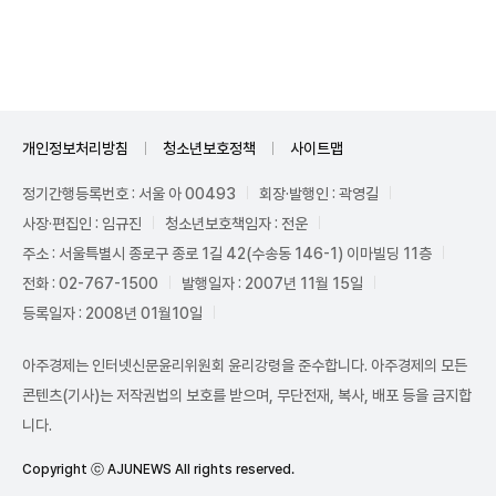
Unmute
개인정보처리방침
청소년보호정책
사이트맵
정기간행등록번호 : 서울 아 00493
회장·발행인 : 곽영길
사장·편집인 : 임규진
청소년보호책임자 : 전운
주소 : 서울특별시 종로구 종로 1길 42(수송동 146-1) 이마빌딩 11층
전화 : 02-767-1500
발행일자 : 2007년 11월 15일
등록일자 : 2008년 01월10일
아주경제는 인터넷신문윤리위원회 윤리강령을 준수합니다. 아주경제의 모든
콘텐츠(기사)는 저작권법의 보호를 받으며, 무단전재, 복사, 배포 등을 금지합
니다.
Copyright ⓒ AJUNEWS All rights reserved.