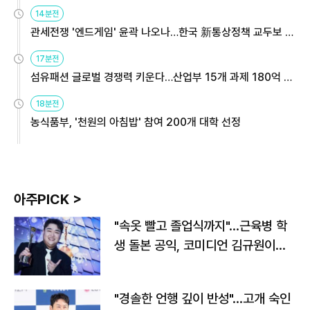
14분전
관세전쟁 '엔드게임' 윤곽 나오나…한국 新통상정책 교두보 활
용해야
17분전
섬유패션 글로벌 경쟁력 키운다…산업부 15개 과제 180억 지
원
18분전
농식품부, '천원의 아침밥' 참여 200개 대학 선정
아주PICK >
"속옷 빨고 졸업식까지"…근육병 학
생 돌본 공익, 코미디언 김규원이었
다
"경솔한 언행 깊이 반성"…고개 숙인