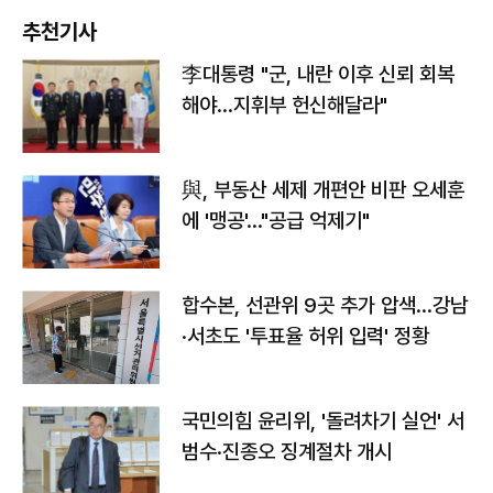
추천기사
李대통령 "군, 내란 이후 신뢰 회복
해야…지휘부 헌신해달라"
與, 부동산 세제 개편안 비판 오세훈
에 '맹공'…"공급 억제기"
합수본, 선관위 9곳 추가 압색…강남
·서초도 '투표율 허위 입력' 정황
국민의힘 윤리위, '돌려차기 실언' 서
범수·진종오 징계절차 개시