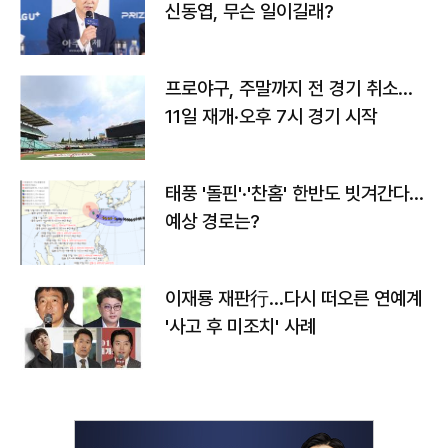
신동엽, 무슨 일이길래?
프로야구, 주말까지 전 경기 취소…
11일 재개·오후 7시 경기 시작
태풍 '돌핀'·'찬홈' 한반도 빗겨간다…
예상 경로는?
이재룡 재판行…다시 떠오른 연예계
'사고 후 미조치' 사례