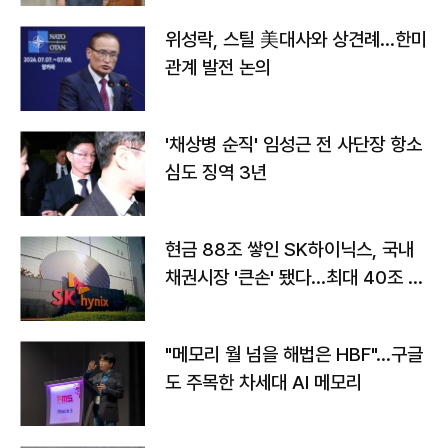
위성락, 스틸 美대사와 상견례…한미
관계 발전 논의
'채상병 순직' 임성근 전 사단장 항소
심도 징역 3년
현금 88조 쌓인 SK하이닉스, 국내
채권시장 '큰손' 됐다…최대 40조 투
자
"메모리 월 넘을 해법은 HBF"…구글
도 주목한 차세대 AI 메모리