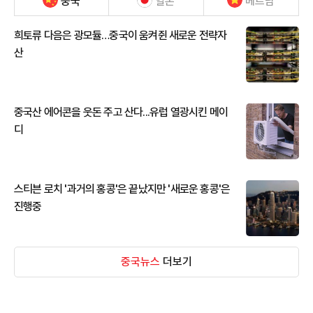
중국
일본
베트남
희토류 다음은 광모듈…중국이 움켜쥔 새로운 전략자
산
중국산 에어콘을 웃돈 주고 산다...유럽 열광시킨 메이
디
스티븐 로치 '과거의 홍콩'은 끝났지만 '새로운 홍콩'은
진행중
중국뉴스
더보기