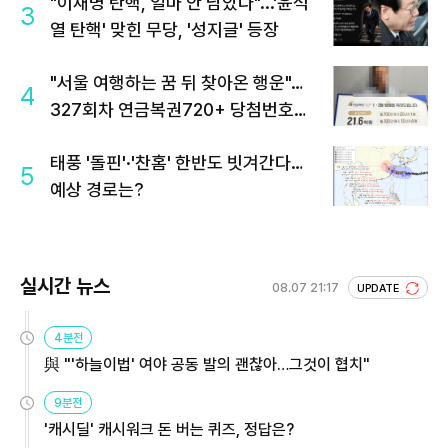
"이재명 탄핵, 얼마 안 남았다"...'윤석
3
열 탄핵' 맞힌 무당, '성지글' 등장
"서울 여행하는 꿈 뒤 찾아온 행운"…
4
327회차 연금복권720+ 당첨번호조
회 주목
태풍 '돌핀'·'찬홈' 한반도 빗겨간다…
5
예상 경로는?
실시간 뉴스
08.07 21:17
UPDATE
4분전
與 "'하늘이법' 여야 공동 발의 괜찮아…그것이 협치"
9분전
'캐시딜' 캐시워크 돈 버는 퀴즈, 정답은?