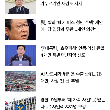
가누르기안 재검토 지시
與, 황희 '폐기 버스 청년 주택' 제안
에 "당 입장과 무관…개인 의견"
李대통령, '호우피해' 안동·의성 관할
4개면 특별재난지역 선포
AI 반도체가 뒤집은 수출 순위…韓·
대만, 사상 첫 日 추월
경찰, 9월부터 '제 가족 사건' 못 맡는
다…수사인력 881명 보강