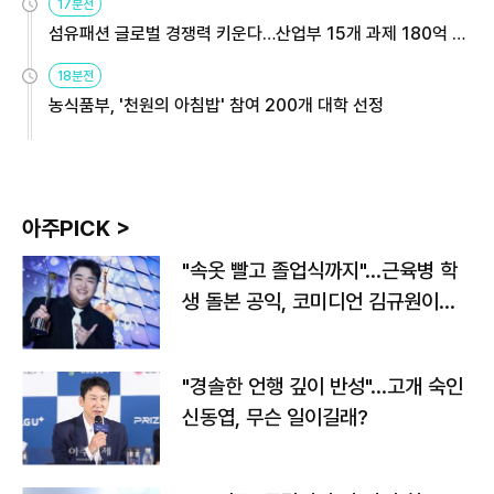
17분전
섬유패션 글로벌 경쟁력 키운다…산업부 15개 과제 180억 지
원
18분전
농식품부, '천원의 아침밥' 참여 200개 대학 선정
아주PICK >
"속옷 빨고 졸업식까지"…근육병 학
생 돌본 공익, 코미디언 김규원이었
다
"경솔한 언행 깊이 반성"…고개 숙인
신동엽, 무슨 일이길래?