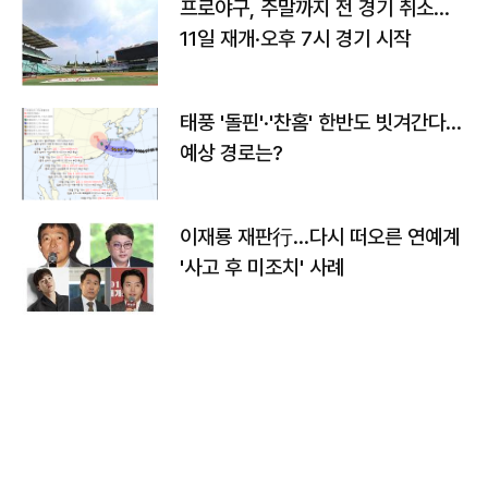
프로야구, 주말까지 전 경기 취소…
11일 재개·오후 7시 경기 시작
태풍 '돌핀'·'찬홈' 한반도 빗겨간다…
예상 경로는?
이재룡 재판行…다시 떠오른 연예계
'사고 후 미조치' 사례