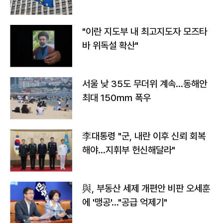
"이란 지도부 내 최고지도자 모즈타
바 위독설 확산"
서울 낮 35도 무더위 계속…동해안
최대 150㎜ 폭우
李대통령 "군, 내란 이후 신뢰 회복
해야…지휘부 헌신해달라"
與, 부동산 세제 개편안 비판 오세훈
에 '맹공'…"공급 억제기"