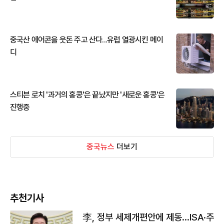
중국산 에어콘을 웃돈 주고 산다...유럽 열광시킨 메이
디
스티븐 로치 '과거의 홍콩'은 끝났지만 '새로운 홍콩'은
진행중
중국뉴스
더보기
추천기사
李, 정부 세제개편안에 제동…ISA·주