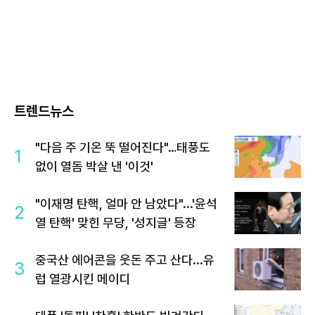
트렌드뉴스
"다음 주 기온 뚝 떨어진다"…태풍도
1
없이 열돔 박살 낸 '이것'
"이재명 탄핵, 얼마 안 남았다"...'윤석
2
열 탄핵' 맞힌 무당, '성지글' 등장
중국산 에어콘을 웃돈 주고 산다...유
3
럽 열광시킨 메이디