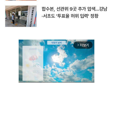
합수본, 선관위 9곳 추가 압색…강남
·서초도 '투표율 허위 입력' 정황
더보기
arrow_forward_ios
Unmute