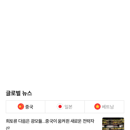
글로벌 뉴스
중국
일본
베트남
희토류 다음은 광모듈…중국이 움켜쥔 새로운 전략자
산