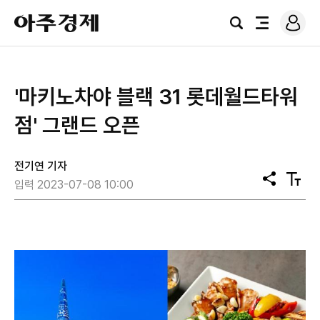
로
아
그
검
전
주
인
색
체
경
메
제
뉴
'마키노차야 블랙 31 롯데월드타워
점' 그랜드 오픈
전기연 기자
공
텍
입력 2023-07-08 10:00
유
스
트
크
기