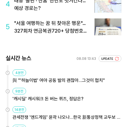
태풍 '돌핀'·'찬홈' 한반도 빗겨간다…
4
예상 경로는?
"서울 여행하는 꿈 뒤 찾아온 행운"…
5
327회차 연금복권720+ 당첨번호조
회 주목
실시간 뉴스
08.08 13:43
UPDATE
4분전
與 "'하늘이법' 여야 공동 발의 괜찮아…그것이 협치"
9분전
'캐시딜' 캐시워크 돈 버는 퀴즈, 정답은?
14분전
관세전쟁 '엔드게임' 윤곽 나오나…한국 新통상정책 교두보 활
용해야