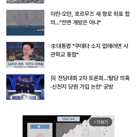
이란·오만, 호르무즈 새 항로 좌표 합
의…"전면 개방은 아냐"
李대통령 "쿠데타 소지 없애려면 사
관학교 통합"
與 전당대회 2차 토론회…'탈당 의혹
·신천지 당원 가입 논란' 공방
더보기
arrow_forward_ios