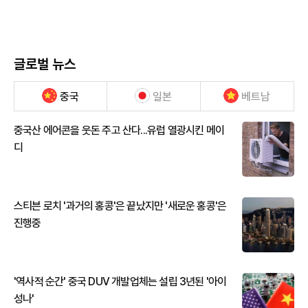
글로벌 뉴스
중국
일본
베트남
중국산 에어콘을 웃돈 주고 산다...유럽 열광시킨 메이
디
스티븐 로치 '과거의 홍콩'은 끝났지만 '새로운 홍콩'은
진행중
'역사적 순간' 중국 DUV 개발업체는 설립 3년된 '아이
성나'