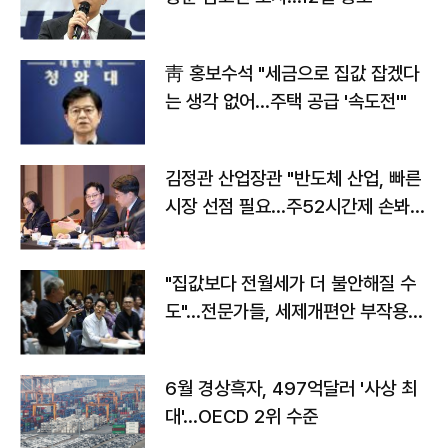
靑 홍보수석 "세금으로 집값 잡겠다
는 생각 없어…주택 공급 '속도전'"
김정관 산업장관 "반도체 산업, 빠른
시장 선점 필요…주52시간제 손봐
야"
"집값보다 전월세가 더 불안해질 수
도"…전문가들, 세제개편안 부작용
우려
6월 경상흑자, 497억달러 '사상 최
대'…OECD 2위 수준