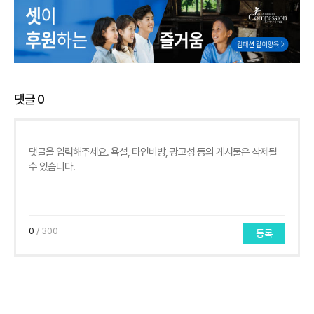
댓글
0
0
/ 300
등록