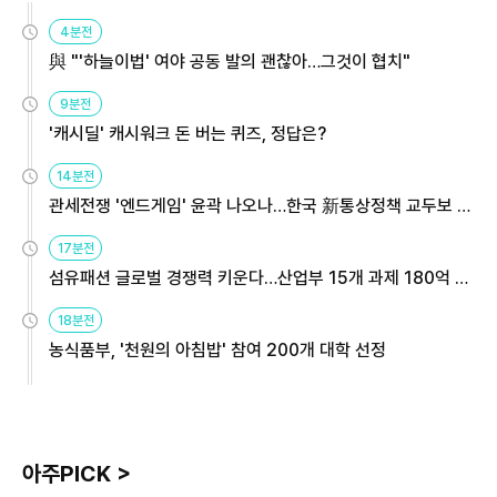
4분전
與 "'하늘이법' 여야 공동 발의 괜찮아…그것이 협치"
9분전
'캐시딜' 캐시워크 돈 버는 퀴즈, 정답은?
14분전
관세전쟁 '엔드게임' 윤곽 나오나…한국 新통상정책 교두보 활
용해야
17분전
섬유패션 글로벌 경쟁력 키운다…산업부 15개 과제 180억 지
원
18분전
농식품부, '천원의 아침밥' 참여 200개 대학 선정
아주PICK >