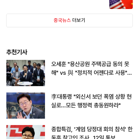
중국뉴스
더보기
추천기사
오세훈 "용산공원 주택공급 동의 못
해" vs 與 "정치적 어젠다로 사용"
맞불
李대통령 "외신서 보던 폭염 상황 현
실로…모든 행정력 총동원하라"
종합특검, '계엄 당정대 회의 참석' 한
동훈 참고인 조사...12일 통보