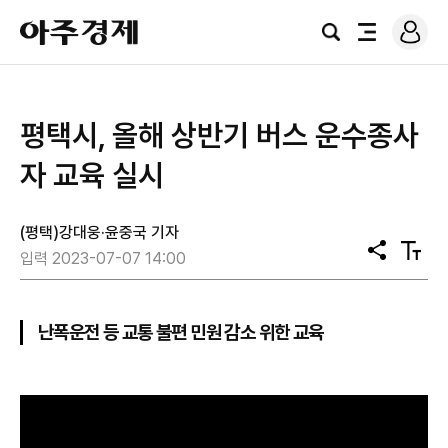
로
아
그
검
전
주
인
색
체
경
메
제
뉴
평택시, 올해 상반기 버스 운수종사
자 교육 실시
(평택)강대웅·윤중국 기자
공
텍
입력 2023-07-07 14:00
유
스
트
크
기
난폭운전 등 교통 불편 민원 감소 위한 교육