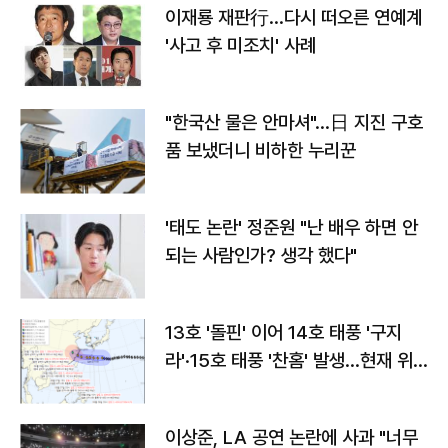
이재룡 재판行…다시 떠오른 연예계
'사고 후 미조치' 사례
"한국산 물은 안마셔"…日 지진 구호
품 보냈더니 비하한 누리꾼
'태도 논란' 정준원 "난 배우 하면 안
되는 사람인가? 생각 했다"
13호 '돌핀' 이어 14호 태풍 '구지
라'·15호 태풍 '찬홈' 발생…현재 위
치와 이동경로는?
이상준, LA 공연 논란에 사과 "너무