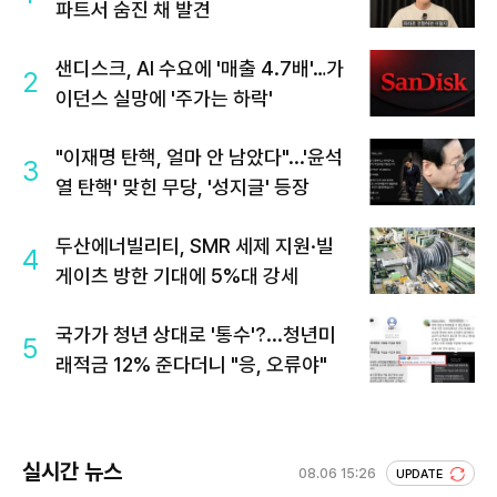
파트서 숨진 채 발견
샌디스크, AI 수요에 '매출 4.7배'…가
2
이던스 실망에 '주가는 하락'
"이재명 탄핵, 얼마 안 남았다"...'윤석
3
열 탄핵' 맞힌 무당, '성지글' 등장
두산에너빌리티, SMR 세제 지원·빌
4
게이츠 방한 기대에 5%대 강세
국가가 청년 상대로 '통수'?...청년미
5
래적금 12% 준다더니 "응, 오류야"
실시간 뉴스
08.06 15:26
UPDATE