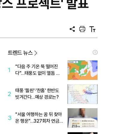
스 프로젝트' 발표
공
프
텍
유
린
스
트
트
크
기
트렌드 뉴스
"다음 주 기온 뚝 떨어진
1
다"…태풍도 없이 열돔 박
살 낸 '이것'
태풍 '돌핀'·'찬홈' 한반도
2
빗겨간다…예상 경로는?
"서울 여행하는 꿈 뒤 찾아
3
온 행운"…327회차 연금
복권720+ 당첨번호조회