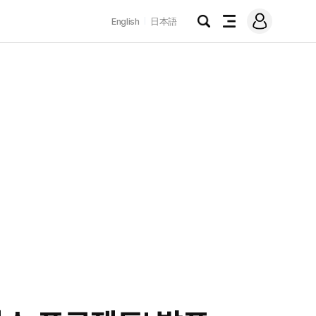
로
English
日本語
그
검
전
인
색
체
메
뉴