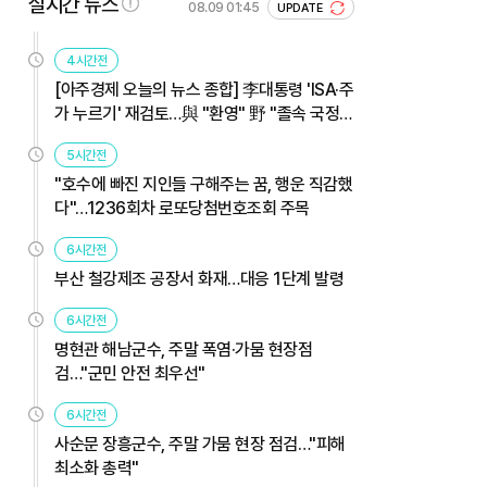
실시간 뉴스
08.09 01:45
UPDATE
4시간전
[아주경제 오늘의 뉴스 종합] 李대통령 'ISA·주
가 누르기' 재검토…與 "환영" 野 "졸속 국정"
外
5시간전
"호수에 빠진 지인들 구해주는 꿈, 행운 직감했
다"…1236회차 로또당첨번호조회 주목
6시간전
부산 철강제조 공장서 화재…대응 1단계 발령
6시간전
명현관 해남군수, 주말 폭염·가뭄 현장점
검…"군민 안전 최우선"
6시간전
사순문 장흥군수, 주말 가뭄 현장 점검…"피해
최소화 총력"