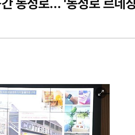
공간 동성로… '동성로 르네상
이
미
지
확
대