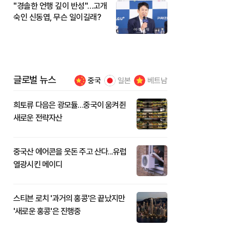
"경솔한 언행 깊이 반성"…고개
숙인 신동엽, 무슨 일이길래?
글로벌 뉴스
중국
일본
베트남
희토류 다음은 광모듈…중국이 움켜쥔
새로운 전략자산
중국산 에어콘을 웃돈 주고 산다...유럽
열광시킨 메이디
스티븐 로치 '과거의 홍콩'은 끝났지만
'새로운 홍콩'은 진행중