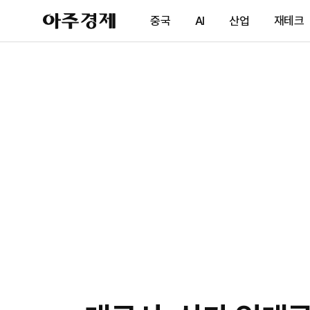
아
중국
AI
산업
재테크
주
경
제