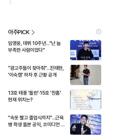
아주PICK
임영웅, 데뷔 10주년…"난 늘
부족한 사람이었다"
"광고주들이 찾아줘"…진태현,
'이숙캠' 하차 후 근황 공개
13호 태풍 '돌핀'·15호 '찬홈'
현재 위치는?
"속옷 빨고 졸업식까지"…근육
병 학생 돌본 공익, 코미디언 김
규원이었다