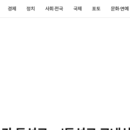
경제
정치
사회·전국
국제
포토
문화·연예