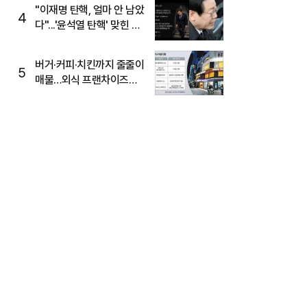
주목
"이재명 탄핵, 얼마 안 남았
4
다"...'윤석열 탄핵' 맞힌 무
당, '성지글' 등장
버거·커피·치킨까지 줄줄이
5
매물…외식 프랜차이즈
M&A '활기'