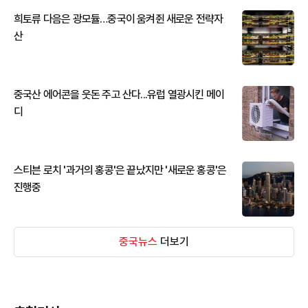
희토류 다음은 광모듈…중국이 움켜쥔 새로운 전략자
산
중국산 에어콘을 웃돈 주고 산다...유럽 열광시킨 메이
디
스티븐 로치 '과거의 홍콩'은 끝났지만 '새로운 홍콩'은
진행중
중국뉴스
더보기