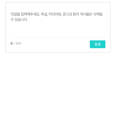
0
/ 300
등록