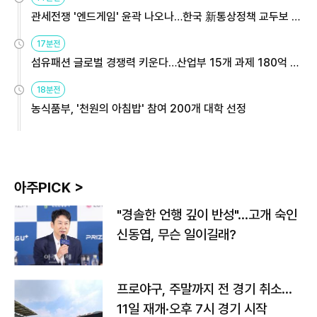
관세전쟁 '엔드게임' 윤곽 나오나…한국 新통상정책 교두보 활
용해야
17분전
섬유패션 글로벌 경쟁력 키운다…산업부 15개 과제 180억 지
원
18분전
농식품부, '천원의 아침밥' 참여 200개 대학 선정
아주PICK >
"경솔한 언행 깊이 반성"…고개 숙인
신동엽, 무슨 일이길래?
프로야구, 주말까지 전 경기 취소…
11일 재개·오후 7시 경기 시작