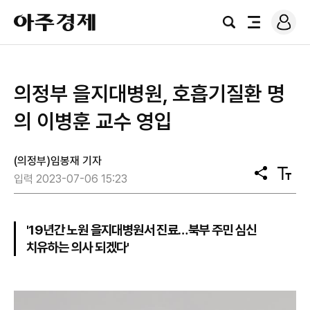
로
아
그
검
전
주
인
색
체
경
메
제
뉴
의정부 을지대병원, 호흡기질환 명
의 이병훈 교수 영입
(의정부)임봉재 기자
공
텍
입력 2023-07-06 15:23
유
스
트
크
기
'19년간 노원 을지대병원서 진료…북부 주민 심신
치유하는 의사 되겠다'