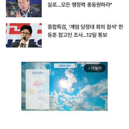
실로…모든 행정력 총동원하라"
종합특검, '계엄 당정대 회의 참석' 한
동훈 참고인 조사...12일 통보
더보기
arrow_forward_ios
Unmute