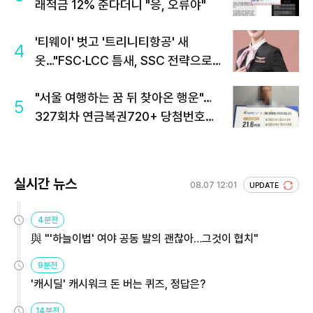
래적금 12% 준다더니 "응, 오류야"
'티웨이' 벗고 '트리니티항공' 새
4
옷…"FSC·LCC 틈새, SSC 전략으로
공략"
"서울 여행하는 꿈 뒤 찾아온 행운"…
5
327회차 연금복권720+ 당첨번호조
회 주목
실시간 뉴스
08.07 12:01
UPDATE
4분전
與 "'하늘이법' 여야 공동 발의 괜찮아…그것이 협치"
9분전
'캐시딜' 캐시워크 돈 버는 퀴즈, 정답은?
14분전