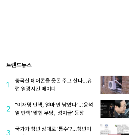
트렌드뉴스
중국산 에어콘을 웃돈 주고 산다...유
1
럽 열광시킨 메이디
"이재명 탄핵, 얼마 안 남았다"...'윤석
2
열 탄핵' 맞힌 무당, '성지글' 등장
국가가 청년 상대로 '통수'?...청년미
3