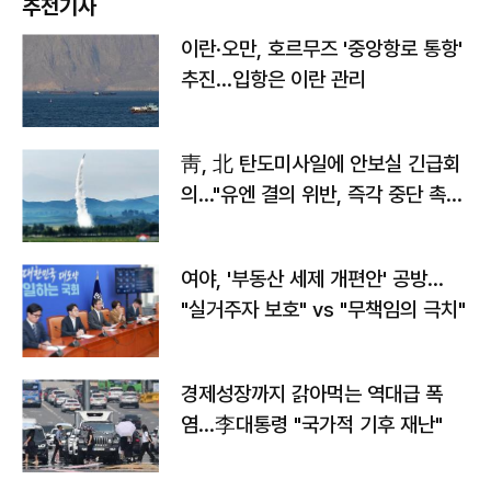
추천기사
이란·오만, 호르무즈 '중앙항로 통항'
추진…입항은 이란 관리
靑, 北 탄도미사일에 안보실 긴급회
의…"유엔 결의 위반, 즉각 중단 촉
구"
여야, '부동산 세제 개편안' 공방…
"실거주자 보호" vs "무책임의 극치"
경제성장까지 갉아먹는 역대급 폭
염…李대통령 "국가적 기후 재난"