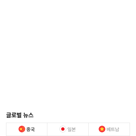
글로벌 뉴스
중국
일본
베트남