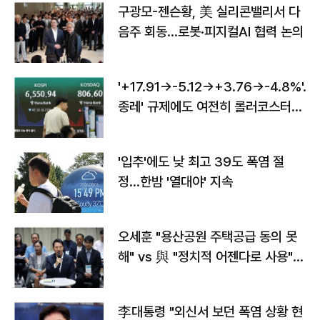
구광모-젠슨황, 美 실리콘밸리서 다
음주 회동…로봇·피지컬AI 협력 논의
'+17.91→-5.12→+3.76→-4.8%'…'
종레' 규제에도 여전히 롤러코스터
타는 코스피
'입추'에도 낮 최고 39도 폭염 절
정…한밤 '열대야' 지속
오세훈 "용산공원 주택공급 동의 못
해" vs 與 "정치적 어젠다로 사용"
맞불
李대통령 "외신서 보던 폭염 상황 현