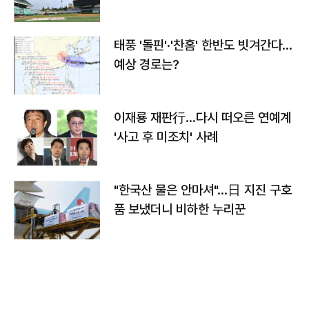
태풍 '돌핀'·'찬홈' 한반도 빗겨간다…
예상 경로는?
이재룡 재판行…다시 떠오른 연예계
'사고 후 미조치' 사례
"한국산 물은 안마셔"…日 지진 구호
품 보냈더니 비하한 누리꾼