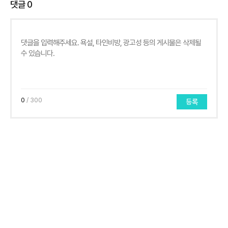
댓글
0
0
/ 300
등록