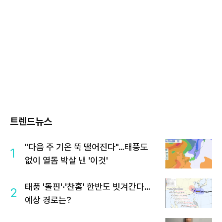
트렌드뉴스
"다음 주 기온 뚝 떨어진다"…태풍도
1
없이 열돔 박살 낸 '이것'
태풍 '돌핀'·'찬홈' 한반도 빗겨간다…
2
예상 경로는?