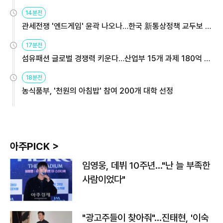
14분전
관세전쟁 '엔드게임' 윤곽 나오나…한국 新통상정책 교두보 활
용해야
17분전
섬유패션 글로벌 경쟁력 키운다…산업부 15개 과제 180억 지
원
18분전
농식품부, '천원의 아침밥' 참여 200개 대학 선정
아주PICK >
임영웅, 데뷔 10주년…"난 늘 부족한
사람이었다"
"광고주들이 찾아줘"…진태현, '이숙