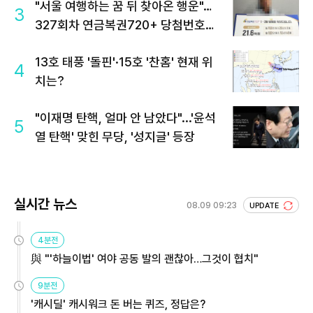
"서울 여행하는 꿈 뒤 찾아온 행운"…
3
327회차 연금복권720+ 당첨번호조
회 주목
13호 태풍 '돌핀'·15호 '찬홈' 현재 위
4
치는?
"이재명 탄핵, 얼마 안 남았다"...'윤석
5
열 탄핵' 맞힌 무당, '성지글' 등장
실시간 뉴스
08.09 09:23
UPDATE
4분전
與 "'하늘이법' 여야 공동 발의 괜찮아…그것이 협치"
9분전
'캐시딜' 캐시워크 돈 버는 퀴즈, 정답은?