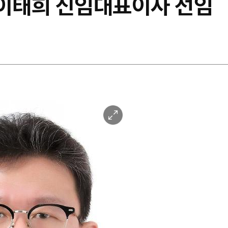
방 이태희 신임대표이사 선임
이
미
지
확
대