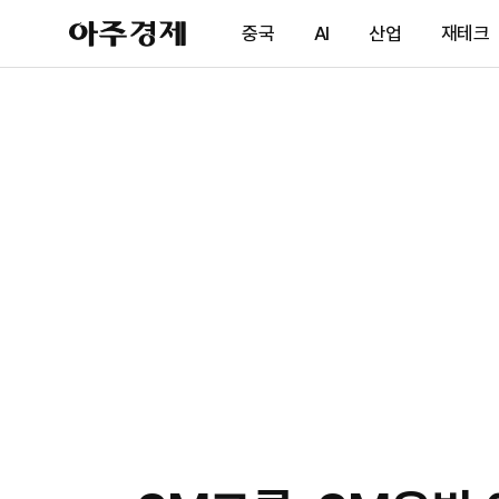
아
중국
AI
산업
재테크
주
경
제