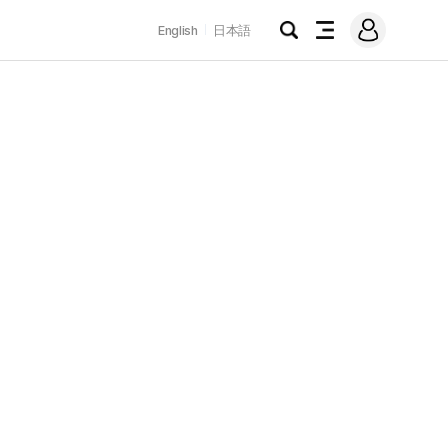
로
English
日本語
그
검
전
인
색
체
메
뉴