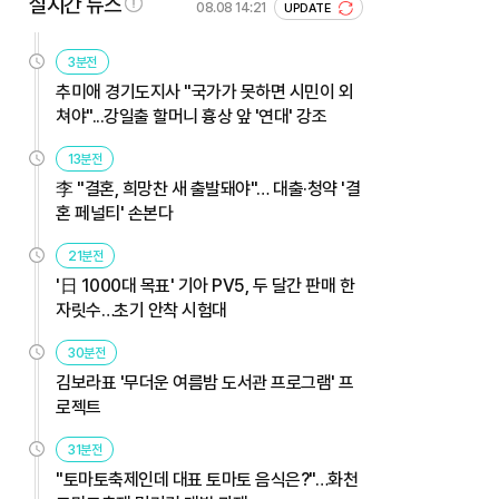
실시간 뉴스
08.08 14:21
UPDATE
3분전
추미애 경기도지사 "국가가 못하면 시민이 외
쳐야"...강일출 할머니 흉상 앞 '연대' 강조
13분전
李 "결혼, 희망찬 새 출발돼야"… 대출·청약 '결
혼 페널티' 손본다
21분전
'日 1000대 목표' 기아 PV5, 두 달간 판매 한
자릿수…초기 안착 시험대
30분전
김보라표 '무더운 여름밤 도서관 프로그램' 프
로젝트
31분전
"토마토축제인데 대표 토마토 음식은?"…화천