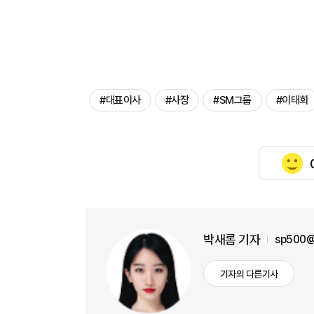
#대표이사
#사장
#SM그룹
#이태희
박새롬 기자
sp500@
기자의 다른기사