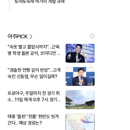
토마토축제 먹거리 개발 과제
아주PICK
"속옷 빨고 졸업식까지"…근육
병 학생 돌본 공익, 코미디언 김
규원이었다
"경솔한 언행 깊이 반성"…고개
숙인 신동엽, 무슨 일이길래?
프로야구, 주말까지 전 경기 취
소…11일 재개·오후 7시 경기
시작
태풍 '돌핀'·'찬홈' 한반도 빗겨
간다…예상 경로는?