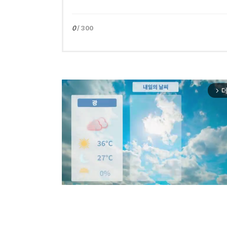
0
/ 300
더
arrow_forward_ios
Mut