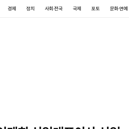
경제
정치
사회·전국
국제
포토
문화·연예