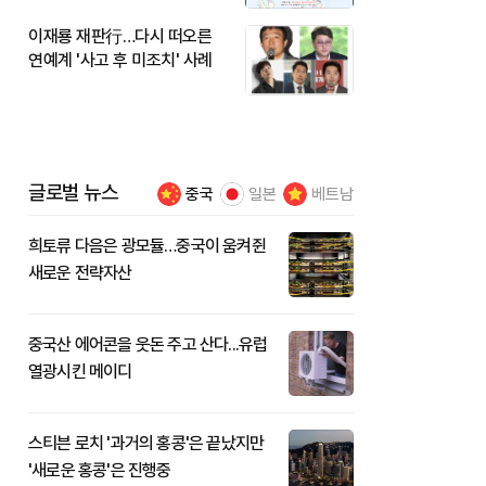
이재룡 재판行…다시 떠오른
연예계 '사고 후 미조치' 사례
글로벌 뉴스
중국
일본
베트남
희토류 다음은 광모듈…중국이 움켜쥔
새로운 전략자산
중국산 에어콘을 웃돈 주고 산다...유럽
열광시킨 메이디
스티븐 로치 '과거의 홍콩'은 끝났지만
'새로운 홍콩'은 진행중