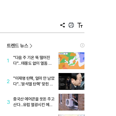
공
프
텍
유
린
스
트
트
크
기
트렌드 뉴스
"다음 주 기온 뚝 떨어진
1
다"…태풍도 없이 열돔 박
살 낸 '이것'
"이재명 탄핵, 얼마 안 남았
2
다"...'윤석열 탄핵' 맞힌 무
당, '성지글' 등장
중국산 에어콘을 웃돈 주고
3
산다...유럽 열광시킨 메이
디