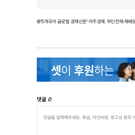
©'5개국어 글로벌 경제신문' 아주경제. 무단전재·재배
댓글
0