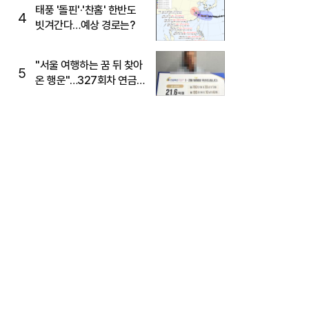
태풍 '돌핀'·'찬홈' 한반도
4
빗겨간다…예상 경로는?
"서울 여행하는 꿈 뒤 찾아
5
온 행운"…327회차 연금
복권720+ 당첨번호조회
주목