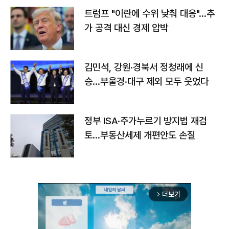
트럼프 "이란에 수위 낮춰 대응"…추
가 공격 대신 경제 압박
김민석, 강원·경북서 정청래에 신
승…부울경·대구 제외 모두 웃었다
정부 ISA·주가누르기 방지법 재검
토…부동산세제 개편안도 손질
더보기
arrow_forward_ios