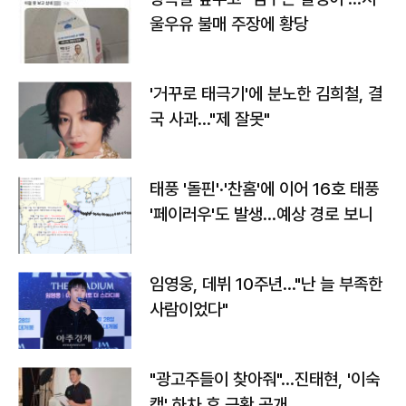
울우유 불매 주장에 황당
'거꾸로 태극기'에 분노한 김희철, 결
국 사과…"제 잘못"
태풍 '돌핀'·'찬홈'에 이어 16호 태풍
'페이러우'도 발생…예상 경로 보니
임영웅, 데뷔 10주년…"난 늘 부족한
사람이었다"
"광고주들이 찾아줘"…진태현, '이숙
캠' 하차 후 근황 공개