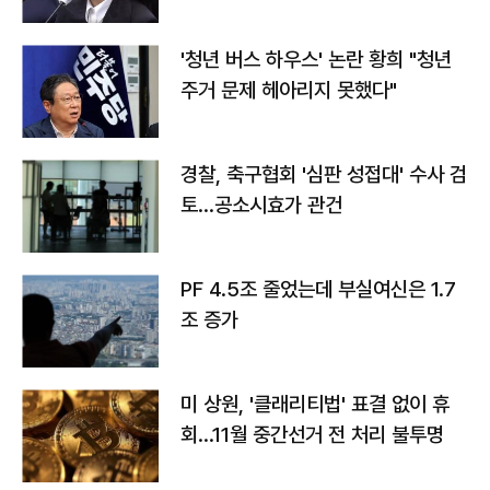
라"
'청년 버스 하우스' 논란 황희 "청년
주거 문제 헤아리지 못했다"
경찰, 축구협회 '심판 성접대' 수사 검
토…공소시효가 관건
PF 4.5조 줄었는데 부실여신은 1.7
조 증가
미 상원, '클래리티법' 표결 없이 휴
회…11월 중간선거 전 처리 불투명