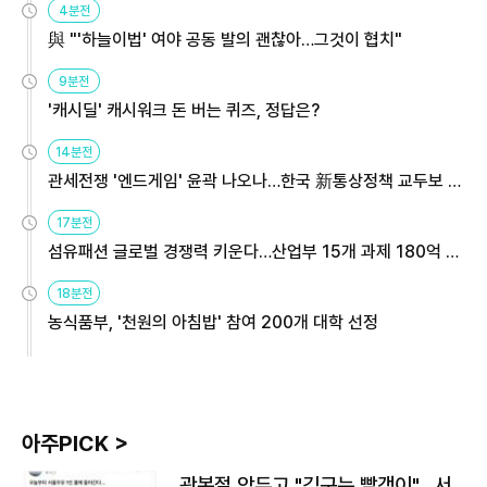
4분전
與 "'하늘이법' 여야 공동 발의 괜찮아…그것이 협치"
9분전
'캐시딜' 캐시워크 돈 버는 퀴즈, 정답은?
14분전
관세전쟁 '엔드게임' 윤곽 나오나…한국 新통상정책 교두보 활
용해야
17분전
섬유패션 글로벌 경쟁력 키운다…산업부 15개 과제 180억 지
원
18분전
농식품부, '천원의 아침밥' 참여 200개 대학 선정
아주PICK >
광복절 앞두고 "김구는 빨갱이"…서