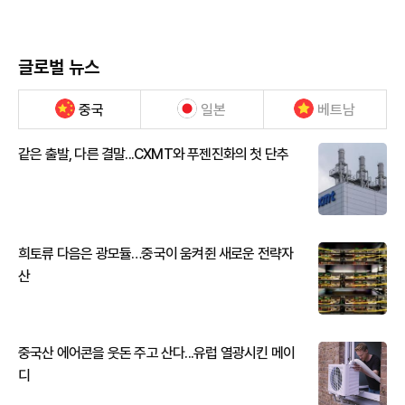
글로벌 뉴스
중국
일본
베트남
같은 출발, 다른 결말...CXMT와 푸젠진화의 첫 단추
희토류 다음은 광모듈…중국이 움켜쥔 새로운 전략자
산
중국산 에어콘을 웃돈 주고 산다...유럽 열광시킨 메이
디