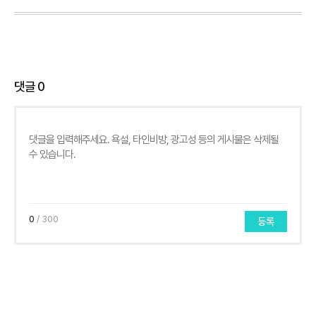
댓글
0
0
/ 300
등록