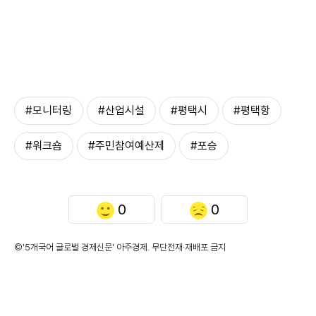
#모니터링
#산업시설
#평택시
#평택항
#워크숍
#주민참여예산제
#포승
0
0
©'5개국어 글로벌 경제신문' 아주경제. 무단전재·재배포 금지