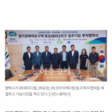
평택시가 ㈜에치디엘, ㈜유원, ㈜코리아케미칼 등과 투자협약을 체
결하고 기념사진을 찍고 있다. [사진=평택시]