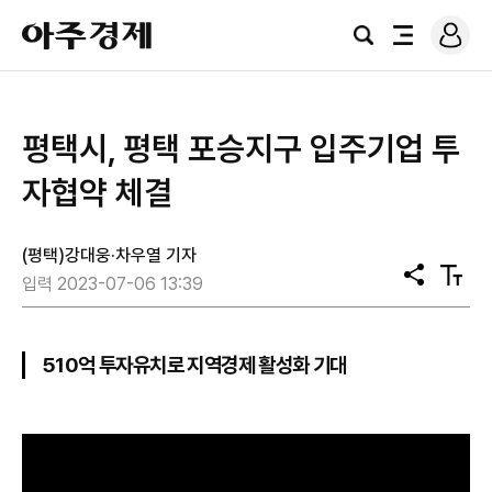
로
아
그
검
전
주
인
색
체
경
메
제
뉴
평택시, 평택 포승지구 입주기업 투
자협약 체결
(평택)강대웅·차우열 기자
공
텍
입력 2023-07-06 13:39
유
스
트
크
기
510억 투자유치로 지역경제 활성화 기대