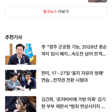
중국뉴스
더보기
추천기사
李 "광주 군공항 기능, 2028년 중순
까지 임시 배치…속도전 넘어 전격
전"
한미, 17∼27일 '을지 자유의 방패'
연습…전작권 전환 시험대
김건희, '로저비비에 가방 의혹' 김기
현 부부 재판서 "범죄 연상시키지 말