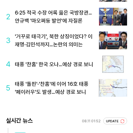
6·25 적국 수장 어록 읊은 국방장관…
2
안규백 '마오쩌둥 발언'에 자질론
'거꾸로 태극기', 북한 상징이었다? 이
3
재명·김민석까지…논란의 의미는
4
태풍 '찬홈' 한국 오나…예상 경로 보니
태풍 '돌핀'·'찬홈'에 이어 16호 태풍
5
'페이러우'도 발생…예상 경로 보니
실시간 뉴스
08.11 01:52
UPDATE