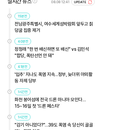
실시간 뉴스
08.08 12:41
UPDATE
15분전
전남광주특별시, 여수세계섬박람회 앞두고 칡
덩굴 집중 제거
40분전
정청래 "한 번 배신하면 또 배신" vs 김민석
"합당, 폭탄선언 안 돼"
41분전
'입추' 지나도 폭염 지속...정부, 늦더위 야외활
동 자제 당부
1시간전
화천 붕어섬에 전국 드론 마니아 모인다…
15~16일 첫 '드론 페스타'
1시간전
"감기 아니었다?"…39도 폭염 속 당신이 골골