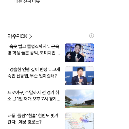
대는 진짜 이유
아주PICK
"속옷 빨고 졸업식까지"…근육
병 학생 돌본 공익, 코미디언 김
규원이었다
"경솔한 언행 깊이 반성"…고개
숙인 신동엽, 무슨 일이길래?
프로야구, 주말까지 전 경기 취
소…11일 재개·오후 7시 경기
시작
태풍 '돌핀'·'찬홈' 한반도 빗겨
간다…예상 경로는?