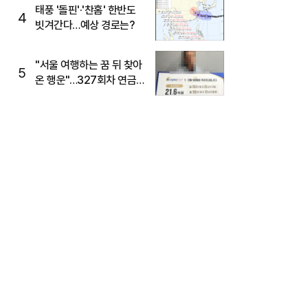
태풍 '돌핀'·'찬홈' 한반도
4
빗겨간다…예상 경로는?
"서울 여행하는 꿈 뒤 찾아
5
온 행운"…327회차 연금
복권720+ 당첨번호조회
주목