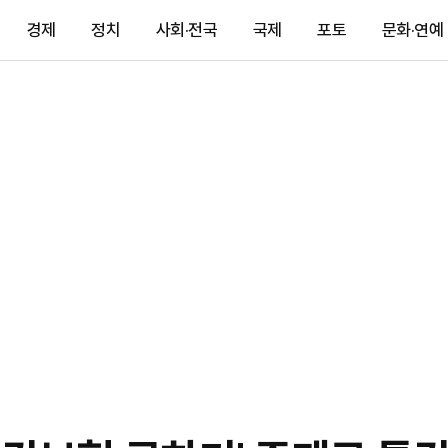
경제
정치
사회·전국
국제
포토
문화·연예