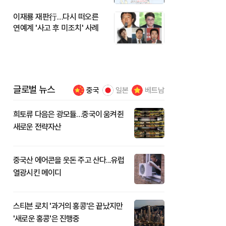
이재룡 재판行…다시 떠오른
연예계 '사고 후 미조치' 사례
글로벌 뉴스
중국
일본
베트남
희토류 다음은 광모듈…중국이 움켜쥔
새로운 전략자산
중국산 에어콘을 웃돈 주고 산다...유럽
열광시킨 메이디
스티븐 로치 '과거의 홍콩'은 끝났지만
'새로운 홍콩'은 진행중