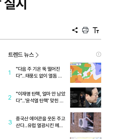
 실시
공
프
텍
유
린
스
트
트
크
기
트렌드 뉴스
"다음 주 기온 뚝 떨어진
1
다"…태풍도 없이 열돔 박
살 낸 '이것'
"이재명 탄핵, 얼마 안 남았
2
다"...'윤석열 탄핵' 맞힌 무
당, '성지글' 등장
중국산 에어콘을 웃돈 주고
3
산다...유럽 열광시킨 메이
디