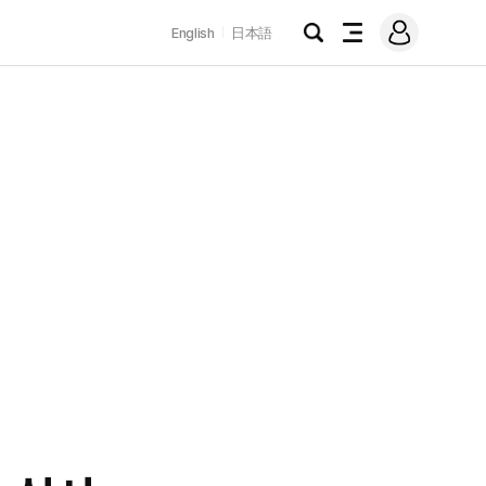
로
English
日本語
그
검
전
인
색
체
메
뉴