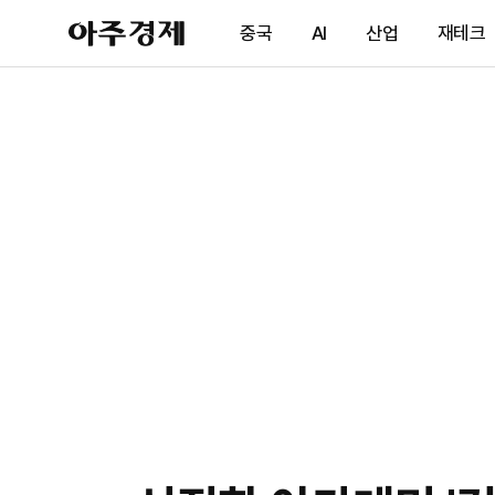
아
중국
AI
산업
재테크
주
경
제