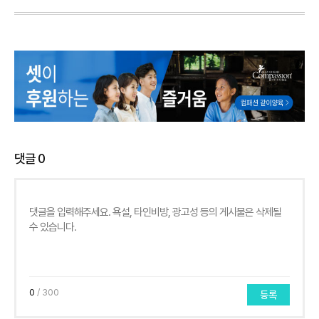
댓글
0
0
/ 300
등록