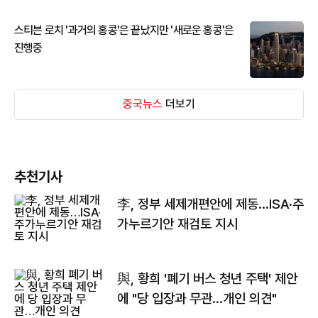
스티븐 로치 '과거의 홍콩'은 끝났지만 '새로운 홍콩'은
진행중
중국뉴스
더보기
추천기사
李, 정부 세제개편안에 제동…ISA·주
가누르기안 재검토 지시
與, 황희 '폐기 버스 청년 주택' 제안
에 "당 입장과 무관…개인 의견"