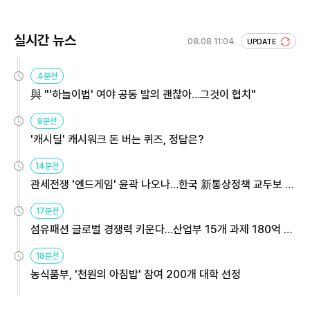
실시간 뉴스
08.08 11:04
UPDATE
4분전
與 "'하늘이법' 여야 공동 발의 괜찮아…그것이 협치"
9분전
'캐시딜' 캐시워크 돈 버는 퀴즈, 정답은?
14분전
관세전쟁 '엔드게임' 윤곽 나오나…한국 新통상정책 교두보 활
용해야
17분전
섬유패션 글로벌 경쟁력 키운다…산업부 15개 과제 180억 지
원
18분전
농식품부, '천원의 아침밥' 참여 200개 대학 선정