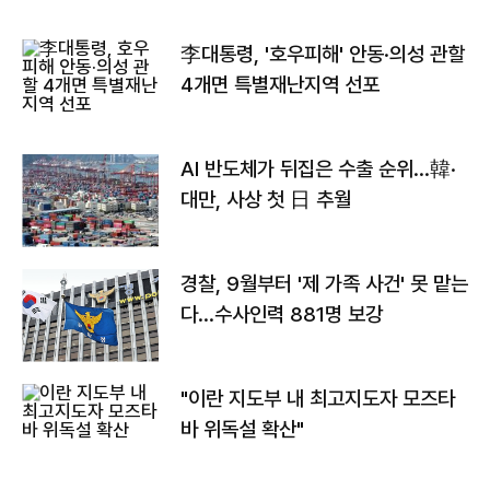
李대통령, '호우피해' 안동·의성 관할
4개면 특별재난지역 선포
AI 반도체가 뒤집은 수출 순위…韓·
대만, 사상 첫 日 추월
경찰, 9월부터 '제 가족 사건' 못 맡는
다…수사인력 881명 보강
"이란 지도부 내 최고지도자 모즈타
바 위독설 확산"