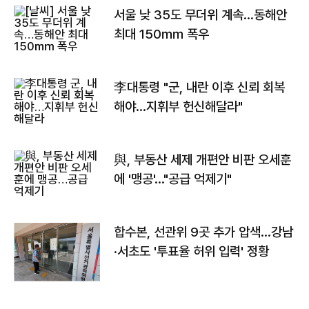
서울 낮 35도 무더위 계속…동해안
최대 150㎜ 폭우
李대통령 "군, 내란 이후 신뢰 회복
해야…지휘부 헌신해달라"
與, 부동산 세제 개편안 비판 오세훈
에 '맹공'…"공급 억제기"
합수본, 선관위 9곳 추가 압색…강남
·서초도 '투표율 허위 입력' 정황