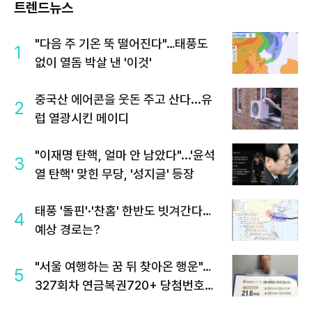
트렌드뉴스
"다음 주 기온 뚝 떨어진다"…태풍도
1
없이 열돔 박살 낸 '이것'
중국산 에어콘을 웃돈 주고 산다...유
2
럽 열광시킨 메이디
"이재명 탄핵, 얼마 안 남았다"...'윤석
3
열 탄핵' 맞힌 무당, '성지글' 등장
태풍 '돌핀'·'찬홈' 한반도 빗겨간다…
4
예상 경로는?
"서울 여행하는 꿈 뒤 찾아온 행운"…
5
327회차 연금복권720+ 당첨번호조
회 주목