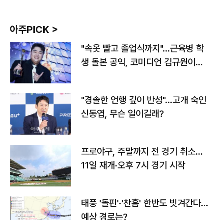
아주PICK >
"속옷 빨고 졸업식까지"…근육병 학
생 돌본 공익, 코미디언 김규원이었
다
"경솔한 언행 깊이 반성"…고개 숙인
신동엽, 무슨 일이길래?
프로야구, 주말까지 전 경기 취소…
11일 재개·오후 7시 경기 시작
태풍 '돌핀'·'찬홈' 한반도 빗겨간다…
예상 경로는?