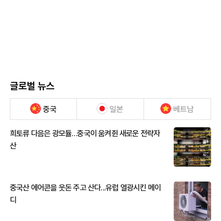
글로벌 뉴스
중국
일본
베트남
희토류 다음은 광모듈…중국이 움켜쥔 새로운 전략자
산
중국산 에어콘을 웃돈 주고 산다...유럽 열광시킨 메이
디