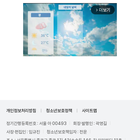
더보기
arrow_forward_ios
Unmute
개인정보처리방침
청소년보호정책
사이트맵
정기간행등록번호 : 서울 아 00493
회장·발행인 : 곽영길
사장·편집인 : 임규진
청소년보호책임자 : 전운