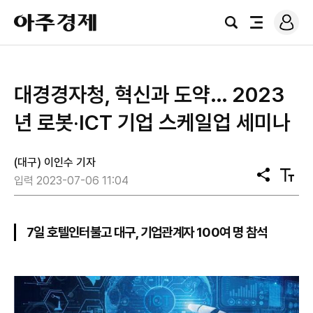
로
아
그
검
전
주
인
색
체
경
메
제
뉴
대경경자청, 혁신과 도약… 2023
년 로봇‧ICT 기업 스케일업 세미나
(대구) 이인수 기자
공
텍
입력 2023-07-06 11:04
유
스
트
크
기
7일 호텔인터불고 대구, 기업관계자 100여 명 참석