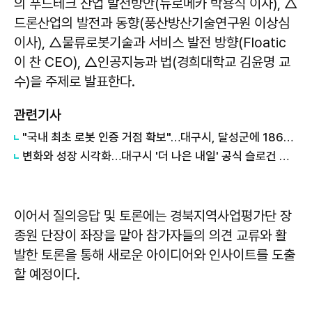
의 푸드테크 산업 발전방안(뉴로메카 박용식 이사), △
드론산업의 발전과 동향(풍산방산기술연구원 이상심
이사), △물류로봇기술과 서비스 발전 방향(Floatic
이 찬 CEO), △인공지능과 법(경희대학교 김윤명 교
수)을 주제로 발표한다.
관련기사
"국내 최초 로봇 인증 거점 확보"…대구시, 달성군에 186억 투입해 휴머노이드 센터 구축
변화와 성장 시각화…대구시 '더 나은 내일' 공식 슬로건 디자인 공개
이어서 질의응답 및 토론에는 경북지역사업평가단 장
종원 단장이 좌장을 맡아 참가자들의 의견 교류와 활
발한 토론을 통해 새로운 아이디어와 인사이트를 도출
할 예정이다.