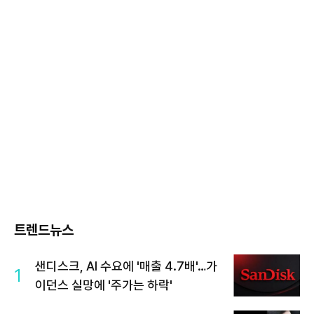
트렌드뉴스
샌디스크, AI 수요에 '매출 4.7배'…가
1
이던스 실망에 '주가는 하락'