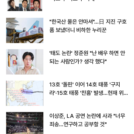
"한국산 물은 안마셔"…日 지진 구호
품 보냈더니 비하한 누리꾼
'태도 논란' 정준원 "난 배우 하면 안
되는 사람인가? 생각 했다"
13호 '돌핀' 이어 14호 태풍 '구지
라'·15호 태풍 '찬홈' 발생…현재 위
치와 이동경로는?
이상준, LA 공연 논란에 사과 "너무
죄송…연구하고 공부할 것"