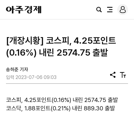
로
아
그
검
전
주
인
색
체
경
메
제
뉴
[개장시황] 코스피, 4.25포인트
(0.16%) 내린 2574.75 출발
송하준 기자
공
텍
입력 2023-07-06 09:03
유
스
트
크
기
코스피, 4.25포인트(0.16%) 내린 2574.75 출발
코스닥, 1.88포인트(0.21%) 내린 889.30 출발