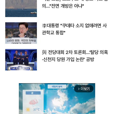
의…"전면 개방은 아냐"
李대통령 "쿠데타 소지 없애려면 사
관학교 통합"
與 전당대회 2차 토론회…'탈당 의혹
·신천지 당원 가입 논란' 공방
더보기
arrow_forward_ios