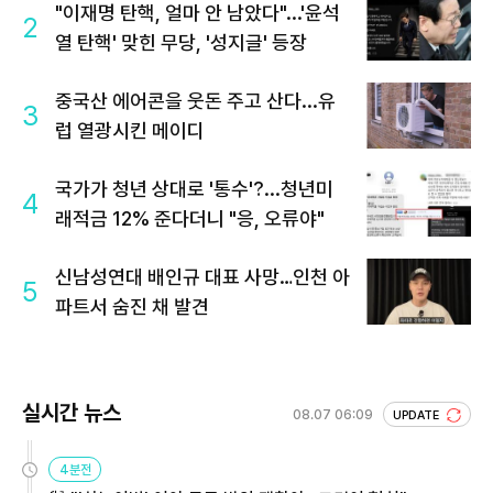
"이재명 탄핵, 얼마 안 남았다"...'윤석
2
열 탄핵' 맞힌 무당, '성지글' 등장
중국산 에어콘을 웃돈 주고 산다...유
3
럽 열광시킨 메이디
국가가 청년 상대로 '통수'?...청년미
4
래적금 12% 준다더니 "응, 오류야"
신남성연대 배인규 대표 사망…인천 아
5
파트서 숨진 채 발견
실시간 뉴스
08.07 06:09
UPDATE
4분전