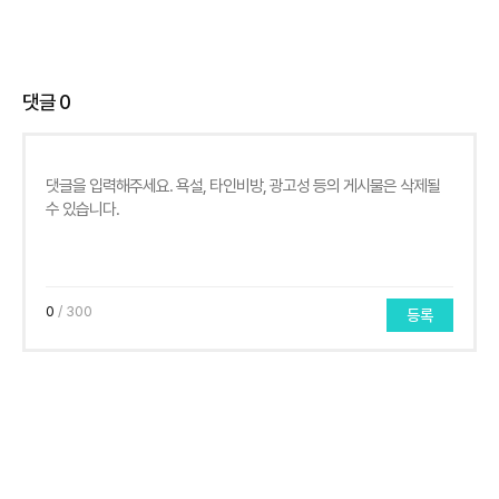
댓글
0
0
/ 300
등록