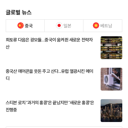
글로벌 뉴스
중국
일본
베트남
희토류 다음은 광모듈…중국이 움켜쥔 새로운 전략자
산
중국산 에어콘을 웃돈 주고 산다...유럽 열광시킨 메이
디
스티븐 로치 '과거의 홍콩'은 끝났지만 '새로운 홍콩'은
진행중