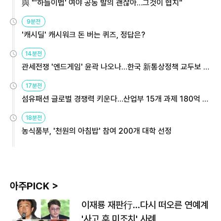
與 "'하늘이법' 여야 공동 발의 괜찮아…그것이 협치"
9분전
'캐시딜' 캐시워크 돈 버는 퀴즈, 정답은?
14분전
관세전쟁 '엔드게임' 윤곽 나오나…한국 新통상정책 교두보 활
용해야
17분전
섬유패션 글로벌 경쟁력 키운다…산업부 15개 과제 180억 지
원
18분전
농식품부, '천원의 아침밥' 참여 200개 대학 선정
아주PICK >
이재룡 재판行…다시 떠오른 연예계
'사고 후 미조치' 사례