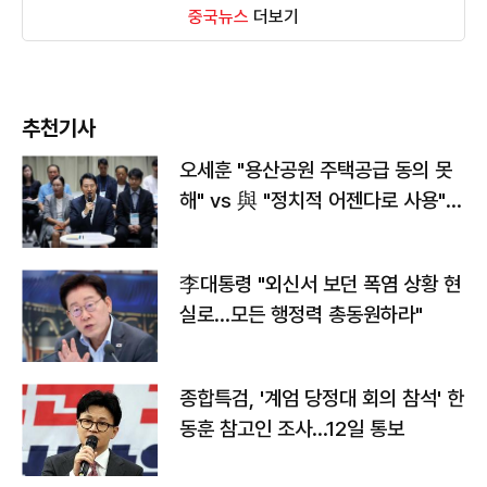
중국뉴스
더보기
추천기사
오세훈 "용산공원 주택공급 동의 못
해" vs 與 "정치적 어젠다로 사용"
맞불
李대통령 "외신서 보던 폭염 상황 현
실로…모든 행정력 총동원하라"
종합특검, '계엄 당정대 회의 참석' 한
동훈 참고인 조사...12일 통보