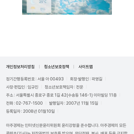
Unmute
개인정보처리방침
청소년보호정책
사이트맵
정기간행등록번호 : 서울 아 00493
회장·발행인 : 곽영길
사장·편집인 : 임규진
청소년보호책임자 : 전운
주소 : 서울특별시 종로구 종로 1길 42(수송동 146-1) 이마빌딩 11층
전화 : 02-767-1500
발행일자 : 2007년 11월 15일
등록일자 : 2008년 01월10일
아주경제는 인터넷신문윤리위원회 윤리강령을 준수합니다. 아주경제의 모든
콘텐츠(기사)는 저작권법의 보호를 받으며, 무단전재, 복사, 배포 등을 금지합