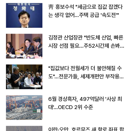
靑 홍보수석 "세금으로 집값 잡겠다
는 생각 없어…주택 공급 '속도전'"
김정관 산업장관 "반도체 산업, 빠른
시장 선점 필요…주52시간제 손봐
야"
"집값보다 전월세가 더 불안해질 수
도"…전문가들, 세제개편안 부작용
우려
6월 경상흑자, 497억달러 '사상 최
대'…OECD 2위 수준
이란·오만, 호르무즈 새 항로 좌표 합