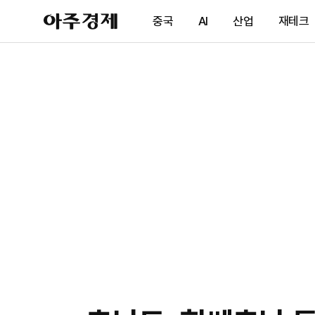
아
중국
AI
산업
재테크
주
경
제