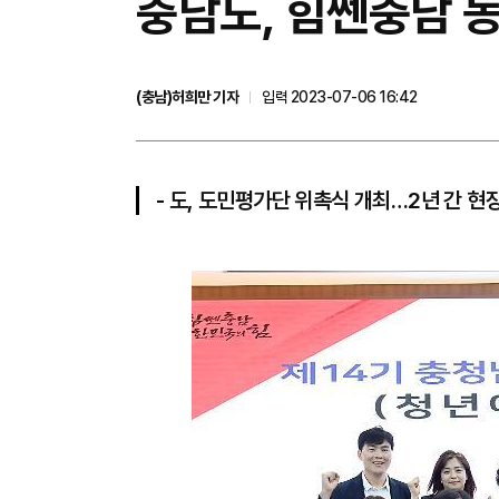
충남도, 힘쎈충남 동
(충남)허희만 기자
입력 2023-07-06 16:42
- 도, 도민평가단 위촉식 개최…2년 간 현