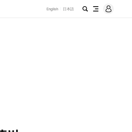
로
English
日本語
그
검
전
인
색
체
메
뉴