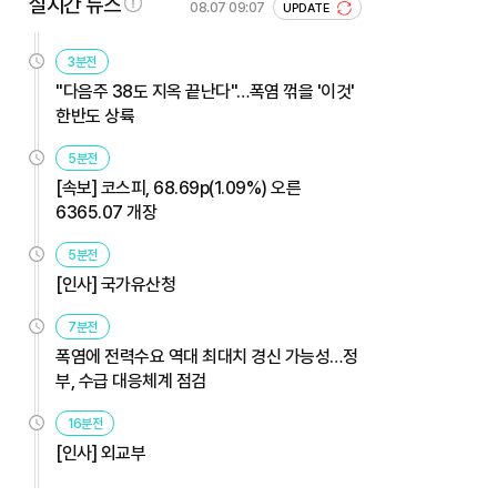
실시간 뉴스
08.07 09:07
UPDATE
3분전
"다음주 38도 지옥 끝난다"…폭염 꺾을 '이것'
한반도 상륙
5분전
[속보] 코스피, 68.69p(1.09%) 오른
6365.07 개장
5분전
[인사] 국가유산청
7분전
폭염에 전력수요 역대 최대치 경신 가능성…정
부, 수급 대응체계 점검
16분전
[인사] 외교부