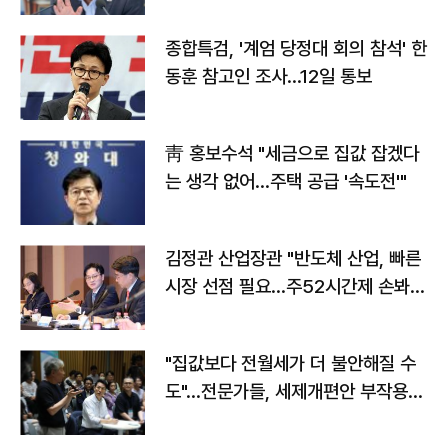
종합특검, '계엄 당정대 회의 참석' 한
동훈 참고인 조사...12일 통보
靑 홍보수석 "세금으로 집값 잡겠다
는 생각 없어…주택 공급 '속도전'"
김정관 산업장관 "반도체 산업, 빠른
시장 선점 필요…주52시간제 손봐
야"
"집값보다 전월세가 더 불안해질 수
도"…전문가들, 세제개편안 부작용
우려