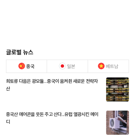
글로벌 뉴스
중국
일본
베트남
희토류 다음은 광모듈…중국이 움켜쥔 새로운 전략자
산
중국산 에어콘을 웃돈 주고 산다...유럽 열광시킨 메이
디