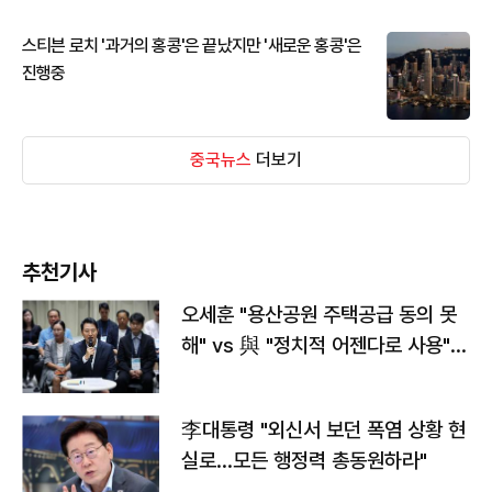
스티븐 로치 '과거의 홍콩'은 끝났지만 '새로운 홍콩'은
진행중
중국뉴스
더보기
추천기사
오세훈 "용산공원 주택공급 동의 못
해" vs 與 "정치적 어젠다로 사용"
맞불
李대통령 "외신서 보던 폭염 상황 현
실로…모든 행정력 총동원하라"