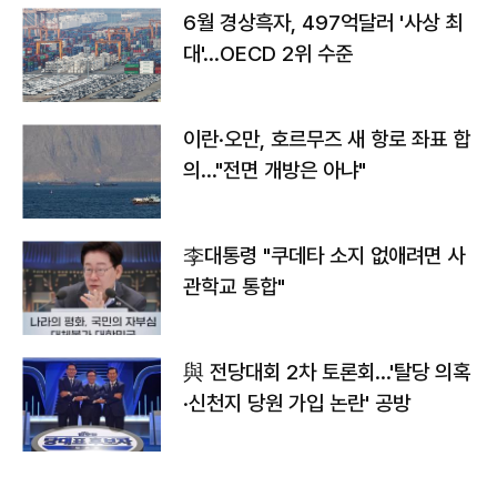
6월 경상흑자, 497억달러 '사상 최
대'…OECD 2위 수준
이란·오만, 호르무즈 새 항로 좌표 합
의…"전면 개방은 아냐"
李대통령 "쿠데타 소지 없애려면 사
관학교 통합"
與 전당대회 2차 토론회…'탈당 의혹
·신천지 당원 가입 논란' 공방