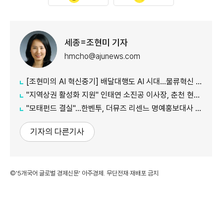
세종=조현미 기자
hmcho@ajunews.com
[조현미의 AI 혁신중기] 배달대행도 AI 시대…물류혁신 선도하는 부릉
"지역상권 활성화 지원" 인태연 소진공 이사장, 춘천 현장방문
"모태펀드 결실"…한벤투, 더뮤즈 리센느 명예홍보대사 임명
기자의 다른기사
©'5개국어 글로벌 경제신문' 아주경제. 무단전재·재배포 금지