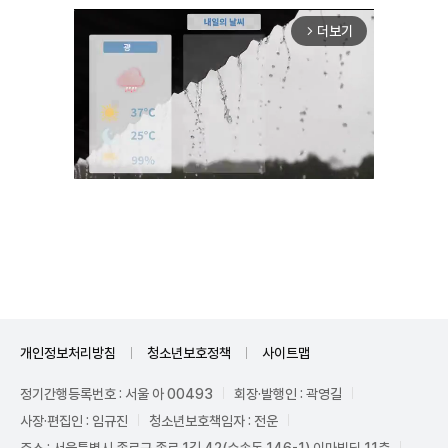
더보기
arrow_forward_ios
Unmute
개인정보처리방침
청소년보호정책
사이트맵
정기간행등록번호 : 서울 아 00493
회장·발행인 : 곽영길
사장·편집인 : 임규진
청소년보호책임자 : 전운