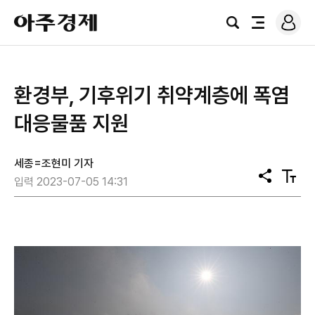
로
아
그
검
전
주
인
색
체
경
메
제
뉴
환경부, 기후위기 취약계층에 폭염
대응물품 지원
세종=조현미 기자
공
텍
입력 2023-07-05 14:31
유
스
트
크
기