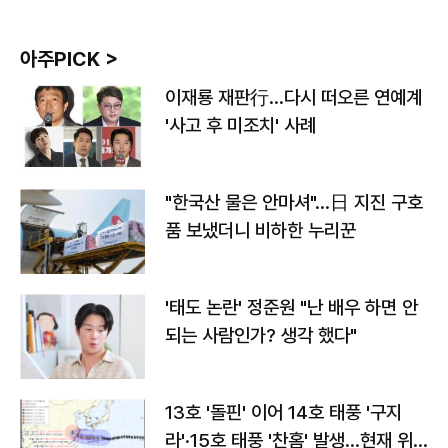
아주PICK >
이재룡 재판行…다시 떠오른 연예계
'사고 후 미조치' 사례
"한국산 물은 안마셔"…日 지진 구호
품 보냈더니 비하한 누리꾼
'태도 논란' 정준원 "난 배우 하면 안
되는 사람인가? 생각 했다"
13호 '돌핀' 이어 14호 태풍 '구지
라'·15호 태풍 '찬홈' 발생…현재 위