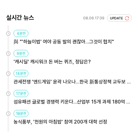
실시간 뉴스
08.06 17:39
UPDATE
4분전
與 "'하늘이법' 여야 공동 발의 괜찮아…그것이 협치"
9분전
'캐시딜' 캐시워크 돈 버는 퀴즈, 정답은?
14분전
관세전쟁 '엔드게임' 윤곽 나오나…한국 新통상정책 교두보 활
용해야
17분전
섬유패션 글로벌 경쟁력 키운다…산업부 15개 과제 180억 지
원
18분전
농식품부, '천원의 아침밥' 참여 200개 대학 선정