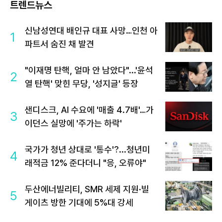
트렌드뉴스
신남성연대 배인규 대표 사망…인천 아
1
파트서 숨진 채 발견
"이재명 탄핵, 얼마 안 남았다"...'윤석
2
열 탄핵' 맞힌 무당, '성지글' 등장
샌디스크, AI 수요에 '매출 4.7배'…가
3
이던스 실망에 '주가는 하락'
국가가 청년 상대로 '통수'?...청년미
4
래적금 12% 준다더니 "응, 오류야"
두산에너빌리티, SMR 세제 지원·빌
5
게이츠 방한 기대에 5%대 강세