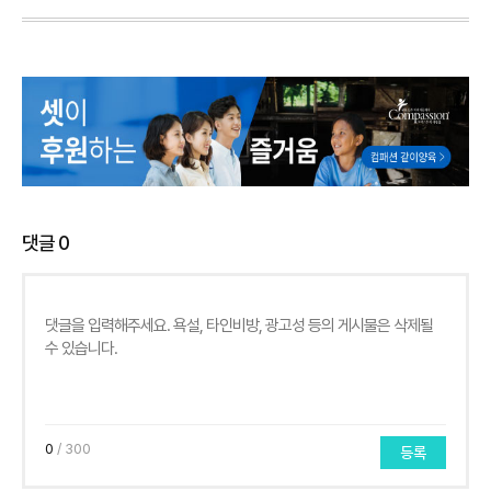
댓글
0
0
/ 300
등록