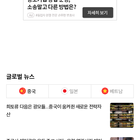
글로벌 뉴스
중국
일본
베트남
희토류 다음은 광모듈…중국이 움켜쥔 새로운 전략자
산