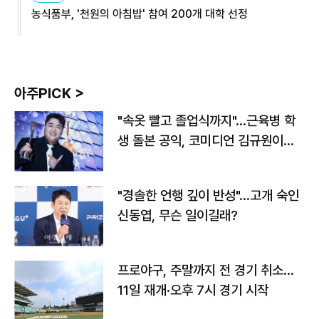
농식품부, '천원의 아침밥' 참여 200개 대학 선정
아주PICK >
"속옷 빨고 졸업식까지"…근육병 학
생 돌본 공익, 코미디언 김규원이었
다
"경솔한 언행 깊이 반성"…고개 숙인
신동엽, 무슨 일이길래?
프로야구, 주말까지 전 경기 취소…
11일 재개·오후 7시 경기 시작