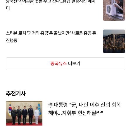
중국산 에어콘을 웃돈 주고 산다...유럽 열광시킨 메이
디
스티븐 로치 '과거의 홍콩'은 끝났지만 '새로운 홍콩'은
진행중
중국뉴스
더보기
추천기사
李대통령 "군, 내란 이후 신뢰 회복
해야…지휘부 헌신해달라"