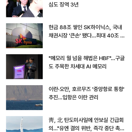
심도 징역 3년
현금 88조 쌓인 SK하이닉스, 국내
채권시장 '큰손' 됐다…최대 40조 투
자
"메모리 월 넘을 해법은 HBF"…구글
도 주목한 차세대 AI 메모리
이란·오만, 호르무즈 '중앙항로 통항'
추진…입항은 이란 관리
靑, 北 탄도미사일에 안보실 긴급회
의…"유엔 결의 위반, 즉각 중단 촉