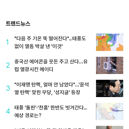
트렌드뉴스
"다음 주 기온 뚝 떨어진다"…태풍도
1
없이 열돔 박살 낸 '이것'
중국산 에어콘을 웃돈 주고 산다...유
2
럽 열광시킨 메이디
"이재명 탄핵, 얼마 안 남았다"...'윤석
3
열 탄핵' 맞힌 무당, '성지글' 등장
태풍 '돌핀'·'찬홈' 한반도 빗겨간다…
4
예상 경로는?