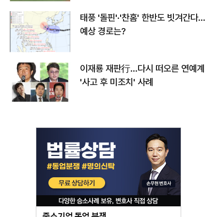
태풍 '돌핀'·'찬홈' 한반도 빗겨간다…
예상 경로는?
이재룡 재판行…다시 떠오른 연예계
'사고 후 미조치' 사례