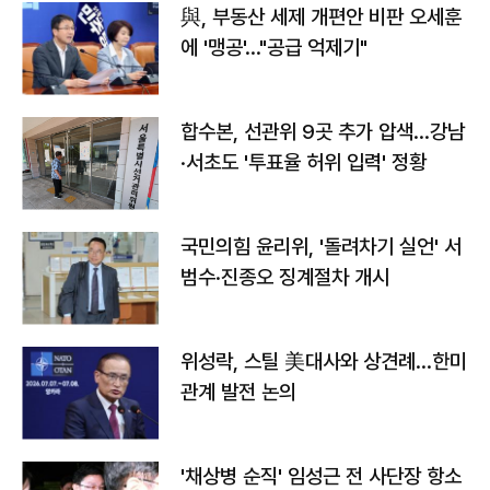
與, 부동산 세제 개편안 비판 오세훈
에 '맹공'…"공급 억제기"
합수본, 선관위 9곳 추가 압색…강남
·서초도 '투표율 허위 입력' 정황
국민의힘 윤리위, '돌려차기 실언' 서
범수·진종오 징계절차 개시
위성락, 스틸 美대사와 상견례…한미
관계 발전 논의
'채상병 순직' 임성근 전 사단장 항소