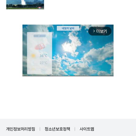
구"
더보기
arrow_forward_ios
Mute
개인정보처리방침
청소년보호정책
사이트맵