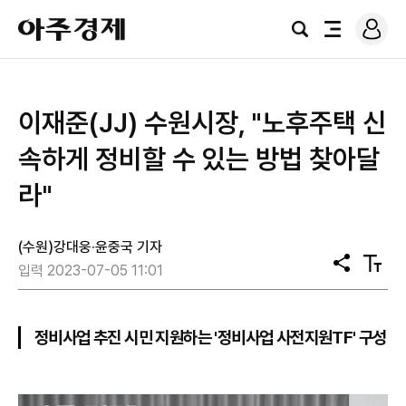
로
아
그
검
전
주
인
색
체
경
메
제
뉴
이재준(JJ) 수원시장, "노후주택 신
속하게 정비할 수 있는 방법 찾아달
라"
(수원)강대웅·윤중국 기자
공
텍
입력 2023-07-05 11:01
유
스
트
크
기
정비사업 추진 시민 지원하는 '정비사업 사전지원TF' 구성