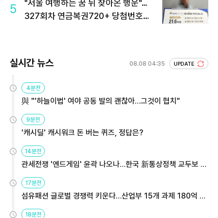
"서울 여행하는 꿈 뒤 찾아온 행운"…
5
327회차 연금복권720+ 당첨번호조
회 주목
실시간 뉴스
08.08 04:35
UPDATE
4분전
與 "'하늘이법' 여야 공동 발의 괜찮아…그것이 협치"
9분전
'캐시딜' 캐시워크 돈 버는 퀴즈, 정답은?
14분전
관세전쟁 '엔드게임' 윤곽 나오나…한국 新통상정책 교두보 활
용해야
17분전
섬유패션 글로벌 경쟁력 키운다…산업부 15개 과제 180억 지
원
18분전