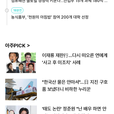
섬유패션 글로벌 경쟁력 키운다…산업부 15개 과제 180억 지
원
18분전
농식품부, '천원의 아침밥' 참여 200개 대학 선정
아주PICK >
이재룡 재판行…다시 떠오른 연예계
'사고 후 미조치' 사례
"한국산 물은 안마셔"…日 지진 구호
품 보냈더니 비하한 누리꾼
'태도 논란' 정준원 "난 배우 하면 안