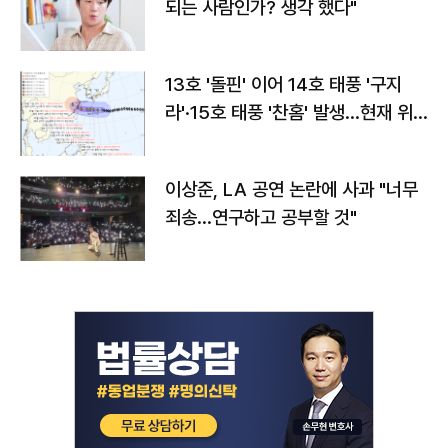
되는 사람인가? 생각 했다"
13호 '돌핀' 이어 14호 태풍 '구지
라'·15호 태풍 '찬홈' 발생…현재 위
치와 이동경로는?
이상준, LA 공연 논란에 사과 "너무
죄송…연구하고 공부할 것"