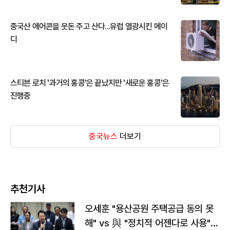
중국산 에어콘을 웃돈 주고 산다...유럽 열광시킨 메이
디
스티븐 로치 '과거의 홍콩'은 끝났지만 '새로운 홍콩'은
진행중
중국뉴스
더보기
추천기사
오세훈 "용산공원 주택공급 동의 못
해" vs 與 "정치적 어젠다로 사용"