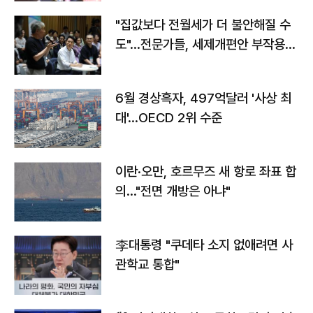
"집값보다 전월세가 더 불안해질 수
도"…전문가들, 세제개편안 부작용
우려
6월 경상흑자, 497억달러 '사상 최
대'…OECD 2위 수준
이란·오만, 호르무즈 새 항로 좌표 합
의…"전면 개방은 아냐"
李대통령 "쿠데타 소지 없애려면 사
관학교 통합"