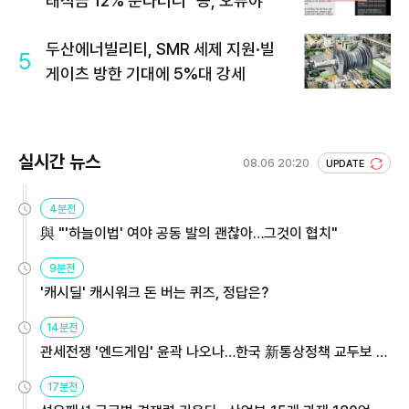
래적금 12% 준다더니 "응, 오류야"
두산에너빌리티, SMR 세제 지원·빌
5
게이츠 방한 기대에 5%대 강세
실시간 뉴스
08.06 20:20
UPDATE
4분전
與 "'하늘이법' 여야 공동 발의 괜찮아…그것이 협치"
9분전
'캐시딜' 캐시워크 돈 버는 퀴즈, 정답은?
14분전
관세전쟁 '엔드게임' 윤곽 나오나…한국 新통상정책 교두보 활
용해야
17분전