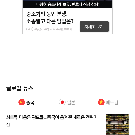
글로벌 뉴스
중국
일본
베트남
희토류 다음은 광모듈…중국이 움켜쥔 새로운 전략자
산