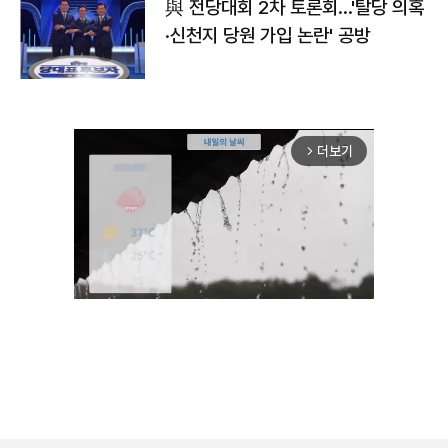
與 전당대회 2차 토론회…'탈당 의혹
·신천지 당원 가입 논란' 공방
더보기
arrow_forward_ios
Unmute