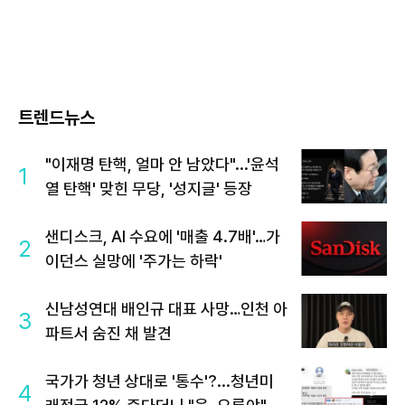
트렌드뉴스
"이재명 탄핵, 얼마 안 남았다"...'윤석
1
열 탄핵' 맞힌 무당, '성지글' 등장
샌디스크, AI 수요에 '매출 4.7배'…가
2
이던스 실망에 '주가는 하락'
신남성연대 배인규 대표 사망…인천 아
3
파트서 숨진 채 발견
국가가 청년 상대로 '통수'?...청년미
4