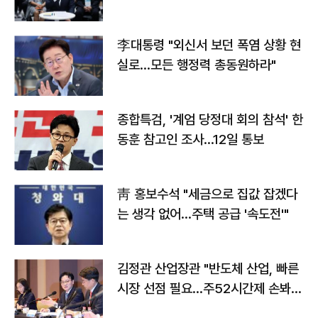
맞불
李대통령 "외신서 보던 폭염 상황 현
실로…모든 행정력 총동원하라"
종합특검, '계엄 당정대 회의 참석' 한
동훈 참고인 조사...12일 통보
靑 홍보수석 "세금으로 집값 잡겠다
는 생각 없어…주택 공급 '속도전'"
김정관 산업장관 "반도체 산업, 빠른
시장 선점 필요…주52시간제 손봐
야"