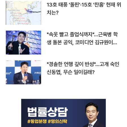
13호 태풍 '돌핀'·15호 '찬홈' 현재 위
치는?
"속옷 빨고 졸업식까지"…근육병 학
생 돌본 공익, 코미디언 김규원이었
다
"경솔한 언행 깊이 반성"…고개 숙인
신동엽, 무슨 일이길래?