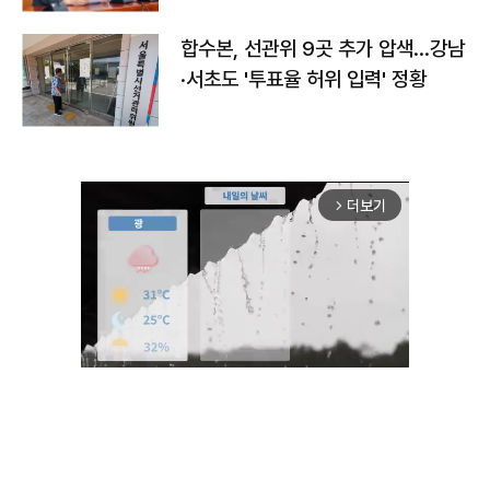
합수본, 선관위 9곳 추가 압색…강남
·서초도 '투표율 허위 입력' 정황
더보기
arrow_forward_ios
Mute