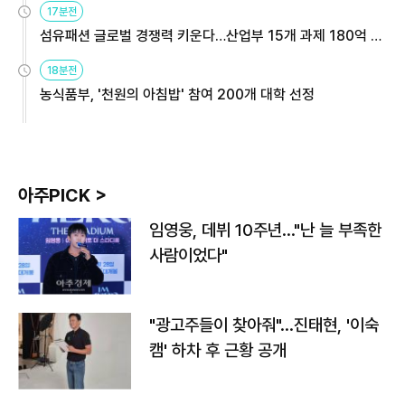
17분전
섬유패션 글로벌 경쟁력 키운다…산업부 15개 과제 180억 지
원
18분전
농식품부, '천원의 아침밥' 참여 200개 대학 선정
아주PICK >
임영웅, 데뷔 10주년…"난 늘 부족한
사람이었다"
"광고주들이 찾아줘"…진태현, '이숙
캠' 하차 후 근황 공개