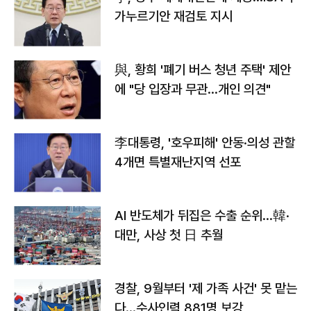
가누르기안 재검토 지시
與, 황희 '폐기 버스 청년 주택' 제안
에 "당 입장과 무관…개인 의견"
李대통령, '호우피해' 안동·의성 관할
4개면 특별재난지역 선포
AI 반도체가 뒤집은 수출 순위…韓·
대만, 사상 첫 日 추월
경찰, 9월부터 '제 가족 사건' 못 맡는
다…수사인력 881명 보강