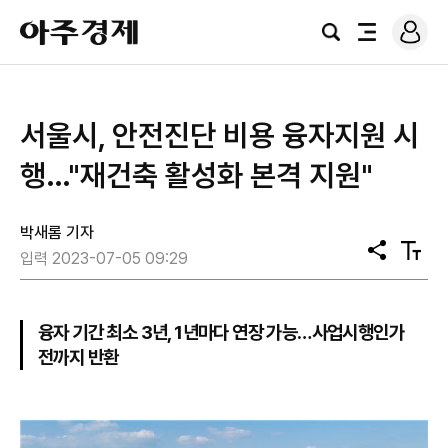
로
아
그
검
전
주
인
색
체
경
메
제
뉴
서울시, 안전진단 비용 융자지원 시
행…"재건축 활성화 본격 지원"
박새롬 기자
공
텍
입력 2023-07-05 09:29
유
스
트
크
기
융자 기간 최소 3년, 1년마다 연장 가능…사업시행인가
전까지 반환