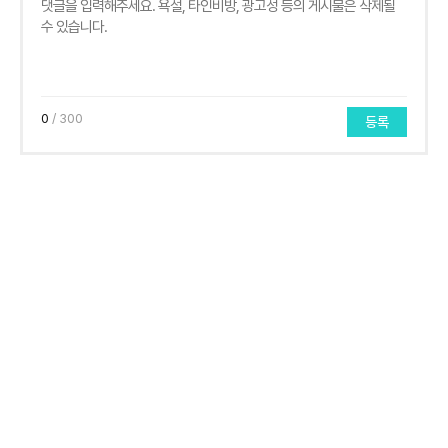
0
/ 300
등록