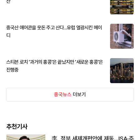
산
중국산 에어콘을 웃돈 주고 산다...유럽 열광시킨 메이
디
스티븐 로치 '과거의 홍콩'은 끝났지만 '새로운 홍콩'은
진행중
중국뉴스
더보기
추천기사
李, 정부 세제개편안에 제동…ISA·주