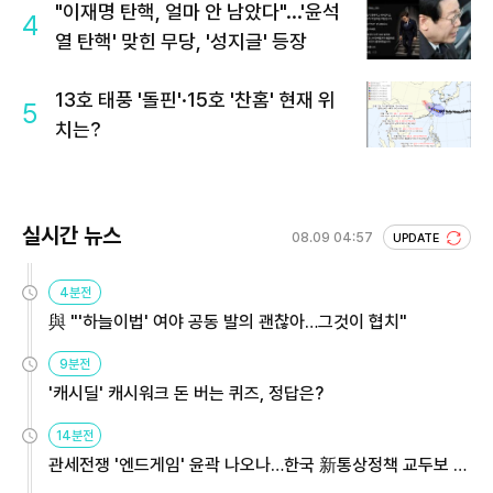
"이재명 탄핵, 얼마 안 남았다"...'윤석
4
열 탄핵' 맞힌 무당, '성지글' 등장
13호 태풍 '돌핀'·15호 '찬홈' 현재 위
5
치는?
실시간 뉴스
08.09 04:57
UPDATE
4분전
與 "'하늘이법' 여야 공동 발의 괜찮아…그것이 협치"
9분전
'캐시딜' 캐시워크 돈 버는 퀴즈, 정답은?
14분전
관세전쟁 '엔드게임' 윤곽 나오나…한국 新통상정책 교두보 활
용해야