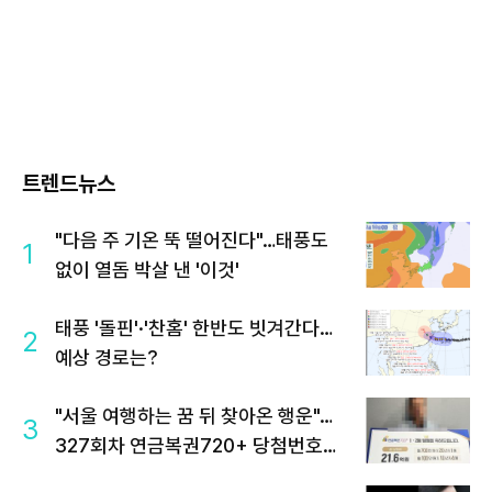
트렌드뉴스
"다음 주 기온 뚝 떨어진다"…태풍도
1
없이 열돔 박살 낸 '이것'
태풍 '돌핀'·'찬홈' 한반도 빗겨간다…
2
예상 경로는?
"서울 여행하는 꿈 뒤 찾아온 행운"…
3
327회차 연금복권720+ 당첨번호조
회 주목