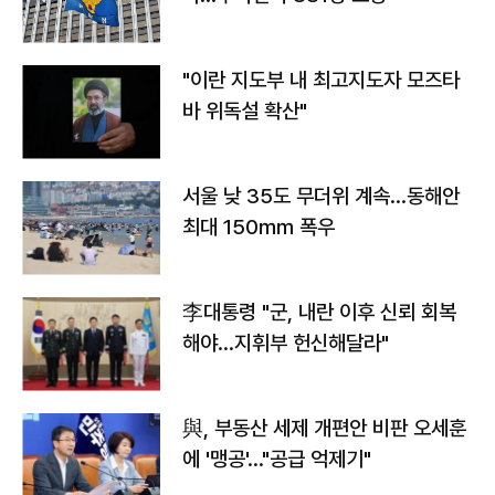
"이란 지도부 내 최고지도자 모즈타
바 위독설 확산"
서울 낮 35도 무더위 계속…동해안
최대 150㎜ 폭우
李대통령 "군, 내란 이후 신뢰 회복
해야…지휘부 헌신해달라"
與, 부동산 세제 개편안 비판 오세훈
에 '맹공'…"공급 억제기"