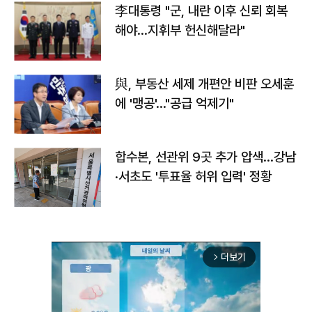
李대통령 "군, 내란 이후 신뢰 회복
해야…지휘부 헌신해달라"
與, 부동산 세제 개편안 비판 오세훈
에 '맹공'…"공급 억제기"
합수본, 선관위 9곳 추가 압색…강남
·서초도 '투표율 허위 입력' 정황
더보기
arrow_forward_ios