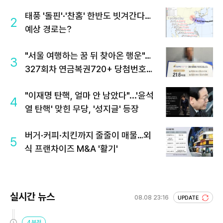
태풍 '돌핀'·'찬홈' 한반도 빗겨간다…
2
예상 경로는?
"서울 여행하는 꿈 뒤 찾아온 행운"…
3
327회차 연금복권720+ 당첨번호조
회 주목
"이재명 탄핵, 얼마 안 남았다"...'윤석
4
열 탄핵' 맞힌 무당, '성지글' 등장
버거·커피·치킨까지 줄줄이 매물…외
5
식 프랜차이즈 M&A '활기'
실시간 뉴스
08.08 23:16
UPDATE
4분전