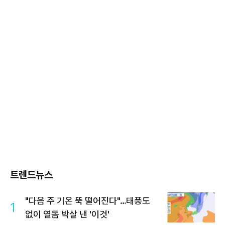
트렌드뉴스
"다음 주 기온 뚝 떨어진다"…태풍도
1
없이 열돔 박살 낸 '이것'