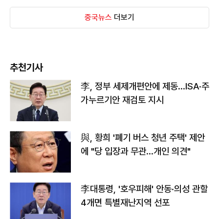
중국뉴스
더보기
추천기사
李, 정부 세제개편안에 제동…ISA·주
가누르기안 재검토 지시
與, 황희 '폐기 버스 청년 주택' 제안
에 "당 입장과 무관…개인 의견"
李대통령, '호우피해' 안동·의성 관할
4개면 특별재난지역 선포