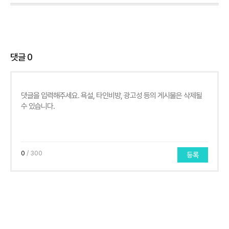
댓글
0
0
/ 300
등록