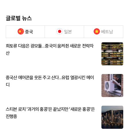
글로벌 뉴스
중국
일본
베트남
희토류 다음은 광모듈…중국이 움켜쥔 새로운 전략자
산
중국산 에어콘을 웃돈 주고 산다...유럽 열광시킨 메이
디
스티븐 로치 '과거의 홍콩'은 끝났지만 '새로운 홍콩'은
진행중