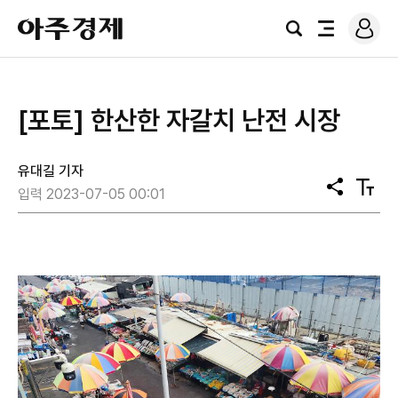
로
아
그
검
전
주
인
색
체
경
메
제
뉴
[포토] 한산한 자갈치 난전 시장
유대길 기자
공
텍
입력 2023-07-05 00:01
유
스
트
크
기