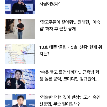
사람이었다"
"광고주들이 찾아줘"…진태현, '이숙
캠' 하차 후 근황 공개
13호 태풍 '돌핀'·15호 '찬홈' 현재 위
치는?
"속옷 빨고 졸업식까지"…근육병 학
생 돌본 공익, 코미디언 김규원이었
다
"경솔한 언행 깊이 반성"…고개 숙인
신동엽, 무슨 일이길래?