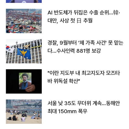
AI 반도체가 뒤집은 수출 순위…韓·
대만, 사상 첫 日 추월
경찰, 9월부터 '제 가족 사건' 못 맡는
다…수사인력 881명 보강
"이란 지도부 내 최고지도자 모즈타
바 위독설 확산"
서울 낮 35도 무더위 계속…동해안
최대 150㎜ 폭우