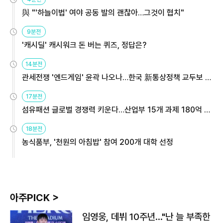
與 "'하늘이법' 여야 공동 발의 괜찮아…그것이 협치"
9분전
'캐시딜' 캐시워크 돈 버는 퀴즈, 정답은?
14분전
관세전쟁 '엔드게임' 윤곽 나오나…한국 新통상정책 교두보 활
용해야
17분전
섬유패션 글로벌 경쟁력 키운다…산업부 15개 과제 180억 지
원
18분전
농식품부, '천원의 아침밥' 참여 200개 대학 선정
아주PICK >
임영웅, 데뷔 10주년…"난 늘 부족한