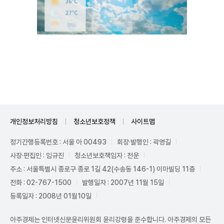
Unmute
개인정보처리방침
청소년보호정책
사이트맵
정기간행등록번호 : 서울 아 00493
회장·발행인 : 곽영길
사장·편집인 : 임규진
청소년보호책임자 : 전운
주소 : 서울특별시 종로구 종로 1길 42(수송동 146-1) 이마빌딩 11층
전화 : 02-767-1500
발행일자 : 2007년 11월 15일
등록일자 : 2008년 01월10일
아주경제는 인터넷신문윤리위원회 윤리강령을 준수합니다. 아주경제의 모든