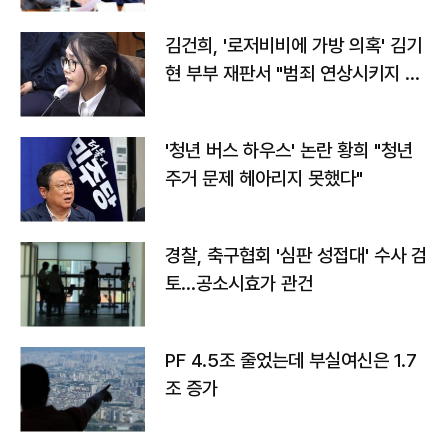
김건희, '로저비비에 가방 의혹' 김기
현 부부 재판서 "범죄 연상시키지 말
라"
'청년 버스 하우스' 논란 황희 "청년
주거 문제 헤아리지 못했다"
경찰, 축구협회 '심판 성접대' 수사 검
토…공소시효가 관건
PF 4.5조 줄었는데 부실여신은 1.7
조 증가