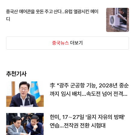
중국산 에어콘을 웃돈 주고 산다...유럽 열광시킨 메이
디
중국뉴스
더보기
추천기사
李 "광주 군공항 기능, 2028년 중순
까지 임시 배치…속도전 넘어 전격
전"
한미, 17∼27일 '을지 자유의 방패'
연습…전작권 전환 시험대