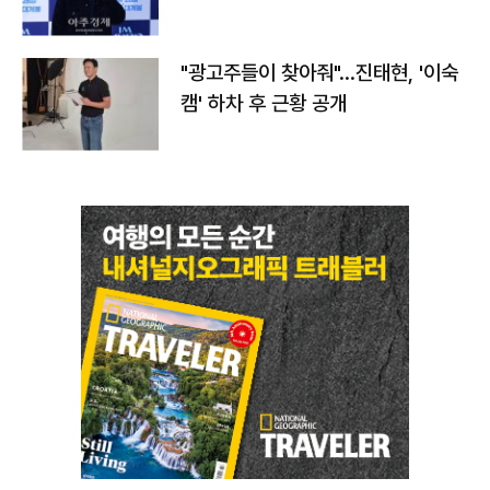
"광고주들이 찾아줘"…진태현, '이숙
캠' 하차 후 근황 공개