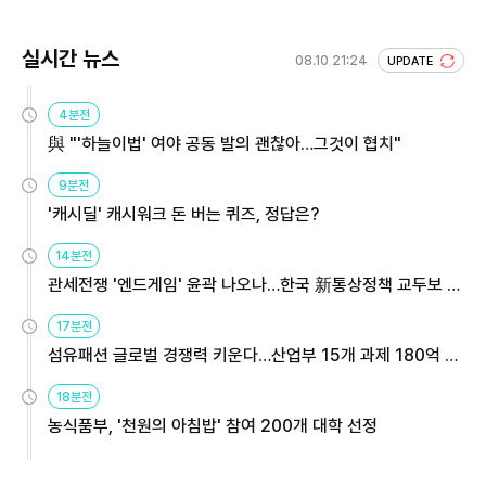
실시간 뉴스
08.10 21:24
UPDATE
4분전
與 "'하늘이법' 여야 공동 발의 괜찮아…그것이 협치"
9분전
'캐시딜' 캐시워크 돈 버는 퀴즈, 정답은?
14분전
관세전쟁 '엔드게임' 윤곽 나오나…한국 新통상정책 교두보 활
용해야
17분전
섬유패션 글로벌 경쟁력 키운다…산업부 15개 과제 180억 지
원
18분전
농식품부, '천원의 아침밥' 참여 200개 대학 선정