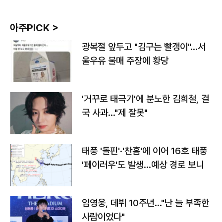
아주PICK >
광복절 앞두고 "김구는 빨갱이"…서
울우유 불매 주장에 황당
'거꾸로 태극기'에 분노한 김희철, 결
국 사과…"제 잘못"
태풍 '돌핀'·'찬홈'에 이어 16호 태풍
'페이러우'도 발생…예상 경로 보니
임영웅, 데뷔 10주년…"난 늘 부족한
사람이었다"