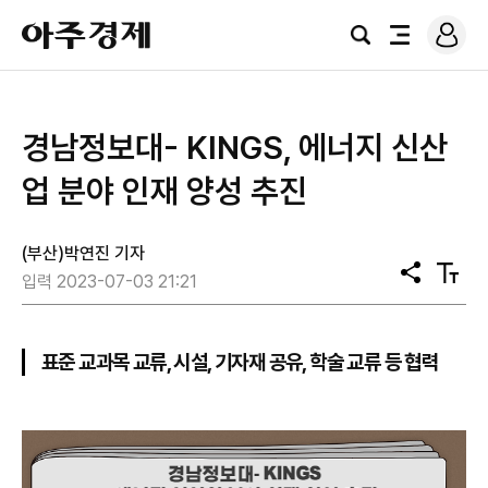
로
아
그
검
전
주
인
색
체
경
메
제
뉴
​경남정보대- KINGS, 에너지 신산
업 분야 인재 양성 추진
(부산)박연진 기자
공
텍
입력 2023-07-03 21:21
유
스
트
크
기
표준 교과목 교류, 시설, 기자재 공유, 학술 교류 등 협력