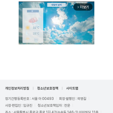
더보기
arrow_forward_ios
Unmute
개인정보처리방침
청소년보호정책
사이트맵
정기간행등록번호 : 서울 아 00493
회장·발행인 : 곽영길
사장·편집인 : 임규진
청소년보호책임자 : 전운
주소 : 서울특별시 종로구 종로 1길 42(수송동 146-1) 이마빌딩 11층