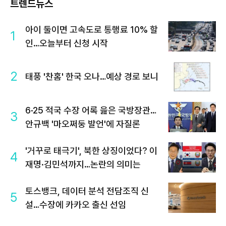
트렌드뉴스
아이 둘이면 고속도로 통행료 10% 할
1
인…오늘부터 신청 시작
2
태풍 '찬홈' 한국 오나…예상 경로 보니
6·25 적국 수장 어록 읊은 국방장관…
3
안규백 '마오쩌둥 발언'에 자질론
'거꾸로 태극기', 북한 상징이었다? 이
4
재명·김민석까지…논란의 의미는
토스뱅크, 데이터 분석 전담조직 신
5
설…수장에 카카오 출신 선임