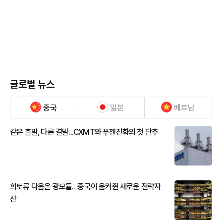
글로벌 뉴스
중국
일본
베트남
같은 출발, 다른 결말...CXMT와 푸젠진화의 첫 단추
희토류 다음은 광모듈…중국이 움켜쥔 새로운 전략자
산