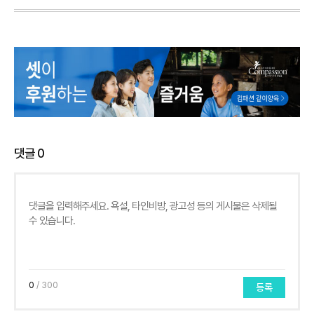
댓글
0
0
/ 300
등록