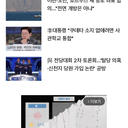
이란·오만, 호르무즈 새 항로 좌표 합
의…"전면 개방은 아냐"
李대통령 "쿠데타 소지 없애려면 사
관학교 통합"
與 전당대회 2차 토론회…'탈당 의혹
·신천지 당원 가입 논란' 공방
더보기
arrow_forward_ios