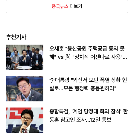
중국뉴스
더보기
추천기사
오세훈 "용산공원 주택공급 동의 못
해" vs 與 "정치적 어젠다로 사용"
맞불
李대통령 "외신서 보던 폭염 상황 현
실로…모든 행정력 총동원하라"
종합특검, '계엄 당정대 회의 참석' 한
동훈 참고인 조사...12일 통보