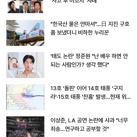
'사고 후 미조치' 사례
"한국산 물은 안마셔"…日 지진 구호
품 보냈더니 비하한 누리꾼
'태도 논란' 정준원 "난 배우 하면 안
되는 사람인가? 생각 했다"
13호 '돌핀' 이어 14호 태풍 '구지
라'·15호 태풍 '찬홈' 발생…현재 위
치와 이동경로는?
이상준, LA 공연 논란에 사과 "너무
죄송…연구하고 공부할 것"