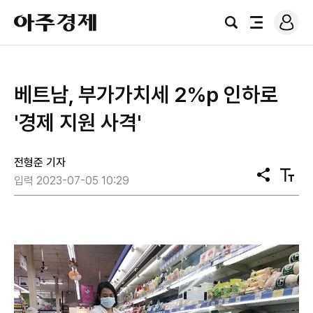
로
아
그
검
전
주
인
색
체
경
메
제
뉴
베트남, 부가가치세 2%p 인하로
'경제 지원 사격'
전형준 기자
공
텍
입력 2023-07-05 10:29
유
스
트
크
기