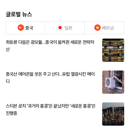
글로벌 뉴스
중국
일본
베트남
희토류 다음은 광모듈…중국이 움켜쥔 새로운 전략자
산
중국산 에어콘을 웃돈 주고 산다...유럽 열광시킨 메이
디
스티븐 로치 '과거의 홍콩'은 끝났지만 '새로운 홍콩'은
진행중