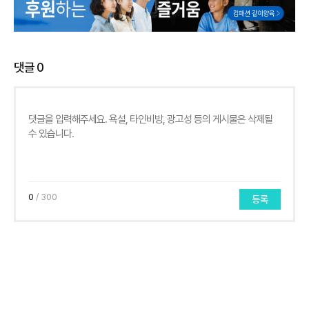
댓글
0
0
/ 300
등록