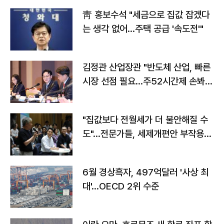
靑 홍보수석 "세금으로 집값 잡겠다
는 생각 없어…주택 공급 '속도전'"
김정관 산업장관 "반도체 산업, 빠른
시장 선점 필요…주52시간제 손봐
야"
"집값보다 전월세가 더 불안해질 수
도"…전문가들, 세제개편안 부작용
우려
6월 경상흑자, 497억달러 '사상 최
대'…OECD 2위 수준