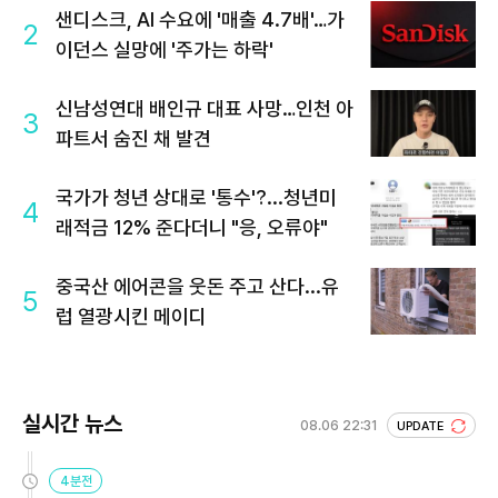
샌디스크, AI 수요에 '매출 4.7배'…가
2
이던스 실망에 '주가는 하락'
신남성연대 배인규 대표 사망…인천 아
3
파트서 숨진 채 발견
국가가 청년 상대로 '통수'?...청년미
4
래적금 12% 준다더니 "응, 오류야"
중국산 에어콘을 웃돈 주고 산다...유
5
럽 열광시킨 메이디
실시간 뉴스
08.06 22:31
UPDATE
4분전