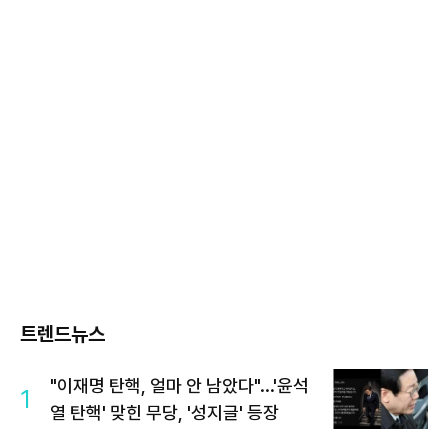
트렌드뉴스
"이재명 탄핵, 얼마 안 남았다"...'윤석
1
열 탄핵' 맞힌 무당, '성지글' 등장