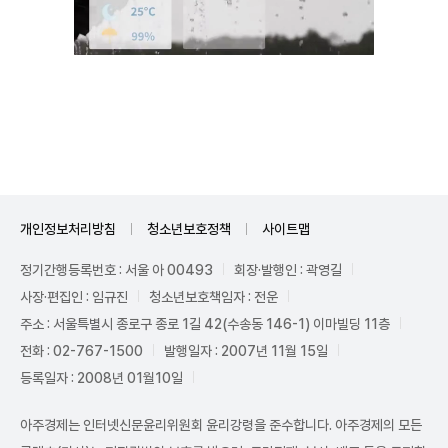
Unmute
개인정보처리방침
청소년보호정책
사이트맵
정기간행등록번호 : 서울 아 00493
회장·발행인 : 곽영길
사장·편집인 : 임규진
청소년보호책임자 : 전운
주소 : 서울특별시 종로구 종로 1길 42(수송동 146-1) 이마빌딩 11층
전화 : 02-767-1500
발행일자 : 2007년 11월 15일
등록일자 : 2008년 01월10일
아주경제는 인터넷신문윤리위원회 윤리강령을 준수합니다. 아주경제의 모든