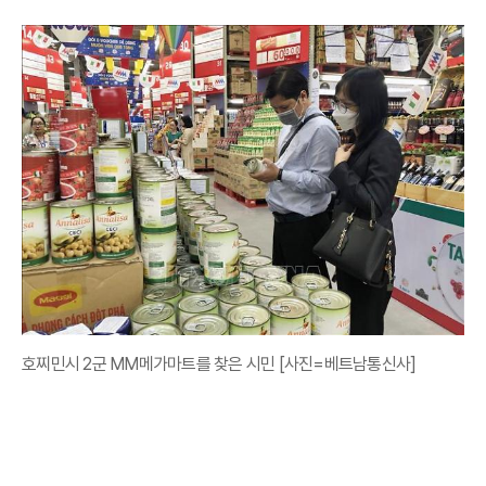
호찌민시 2군 MM메가마트를 찾은 시민 [사진=베트남통신사]