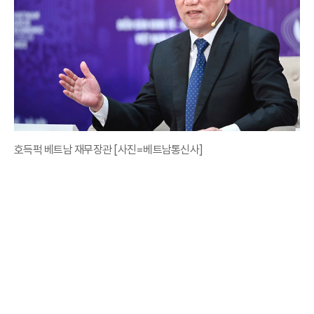
호득퍽 베트남 재무장관 [사진=베트남통신사]