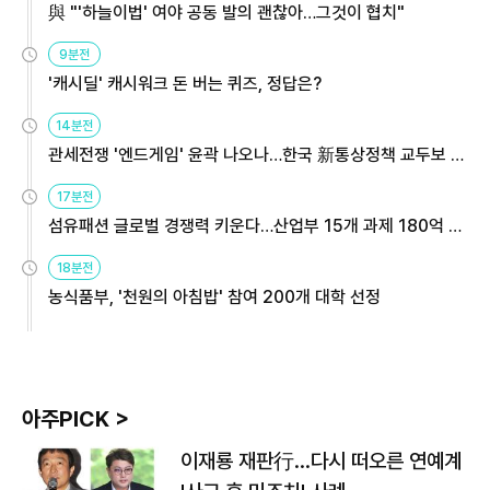
與 "'하늘이법' 여야 공동 발의 괜찮아…그것이 협치"
9분전
'캐시딜' 캐시워크 돈 버는 퀴즈, 정답은?
14분전
관세전쟁 '엔드게임' 윤곽 나오나…한국 新통상정책 교두보 활
용해야
17분전
섬유패션 글로벌 경쟁력 키운다…산업부 15개 과제 180억 지
원
18분전
농식품부, '천원의 아침밥' 참여 200개 대학 선정
아주PICK >
이재룡 재판行…다시 떠오른 연예계