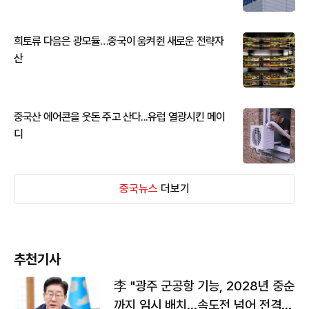
희토류 다음은 광모듈…중국이 움켜쥔 새로운 전략자
산
중국산 에어콘을 웃돈 주고 산다...유럽 열광시킨 메이
디
중국뉴스
더보기
추천기사
李 "광주 군공항 기능, 2028년 중순
까지 임시 배치…속도전 넘어 전격