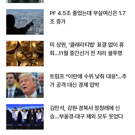
PF 4.5조 줄었는데 부실여신은 1.7
조 증가
미 상원, '클래리티법' 표결 없이 휴
회…11월 중간선거 전 처리 불투명
트럼프 "이란에 수위 낮춰 대응"…추
가 공격 대신 경제 압박
김민석, 강원·경북서 정청래에 신
승…부울경·대구 제외 모두 웃었다