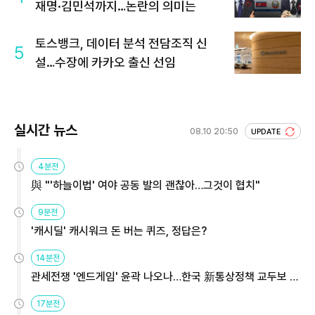
재명·김민석까지…논란의 의미는
토스뱅크, 데이터 분석 전담조직 신
5
설…수장에 카카오 출신 선임
실시간 뉴스
08.10 20:50
UPDATE
4분전
與 "'하늘이법' 여야 공동 발의 괜찮아…그것이 협치"
9분전
'캐시딜' 캐시워크 돈 버는 퀴즈, 정답은?
14분전
관세전쟁 '엔드게임' 윤곽 나오나…한국 新통상정책 교두보 활
용해야
17분전