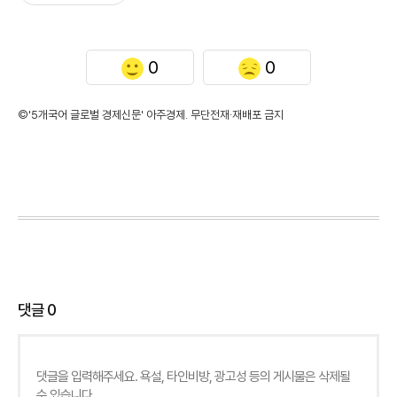
0
0
©'5개국어 글로벌 경제신문' 아주경제. 무단전재·재배포 금지
댓글
0