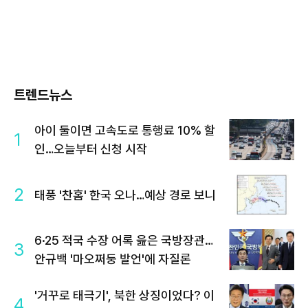
트렌드뉴스
아이 둘이면 고속도로 통행료 10% 할
1
인…오늘부터 신청 시작
2
태풍 '찬홈' 한국 오나…예상 경로 보니
6·25 적국 수장 어록 읊은 국방장관…
3
안규백 '마오쩌둥 발언'에 자질론
'거꾸로 태극기', 북한 상징이었다? 이
4