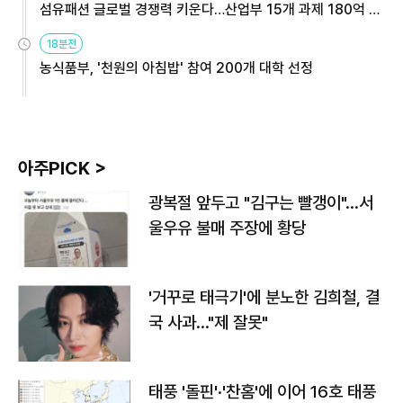
섬유패션 글로벌 경쟁력 키운다…산업부 15개 과제 180억 지
원
18분전
농식품부, '천원의 아침밥' 참여 200개 대학 선정
아주PICK >
광복절 앞두고 "김구는 빨갱이"…서
울우유 불매 주장에 황당
'거꾸로 태극기'에 분노한 김희철, 결
국 사과…"제 잘못"
태풍 '돌핀'·'찬홈'에 이어 16호 태풍