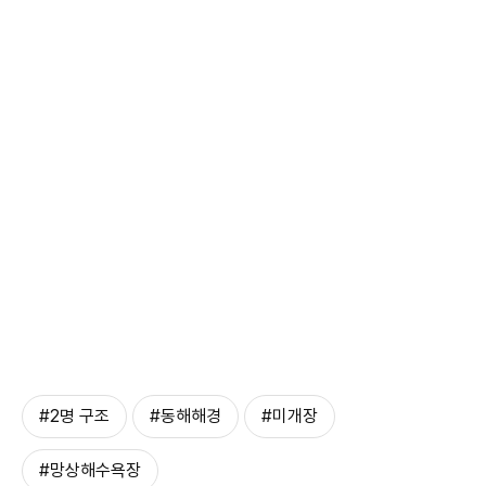
#2명 구조
#동해해경
#미개장
#망상해수욕장