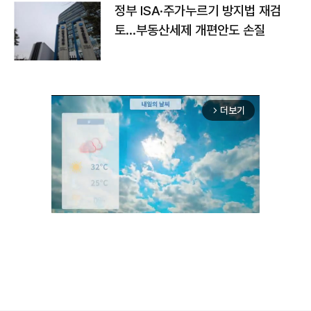
정부 ISA·주가누르기 방지법 재검
토…부동산세제 개편안도 손질
더보기
arrow_forward_ios
Unmute