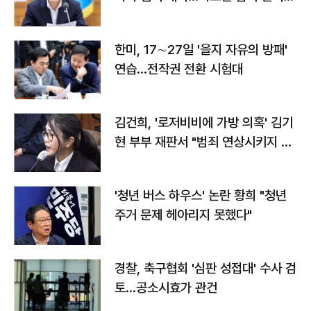
전"
한미, 17∼27일 '을지 자유의 방패'
연습…전작권 전환 시험대
김건희, '로저비비에 가방 의혹' 김기
현 부부 재판서 "범죄 연상시키지 말
라"
'청년 버스 하우스' 논란 황희 "청년
주거 문제 헤아리지 못했다"
경찰, 축구협회 '심판 성접대' 수사 검
토…공소시효가 관건