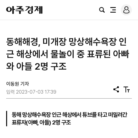
로
아
그
검
전
주
인
색
체
경
메
제
뉴
동해해경, 미개장 망상해수욕장 인
근 해상에서 물놀이 중 표류된 아빠
와 아들 2명 구조
이동원 기자
공
텍
입력 2023-07-03 17:39
유
스
트
크
기
동해 망상해수욕장 인근 해상에서 튜브를 타고 떠밀려간
표류자(아빠, 아들) 2명 구조