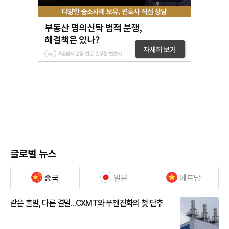
글로벌 뉴스
중국
일본
베트남
같은 출발, 다른 결말...CXMT와 푸젠진화의 첫 단추