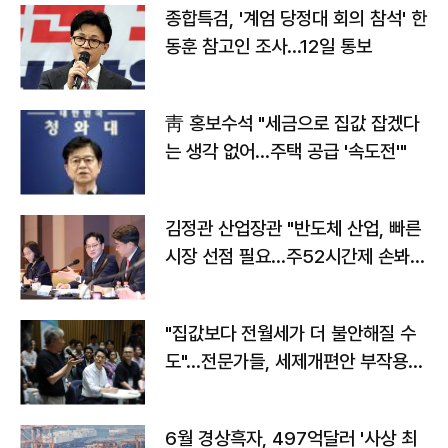
종합특검, '계엄 당정대 회의 참석' 한
동훈 참고인 조사...12일 통보
靑 홍보수석 "세금으로 집값 잡겠다
는 생각 없어…주택 공급 '속도전'"
김정관 산업장관 "반도체 산업, 빠른
시장 선점 필요…주52시간제 손봐
야"
"집값보다 전월세가 더 불안해질 수
도"…전문가들, 세제개편안 부작용
우려
6월 경상흑자, 497억달러 '사상 최