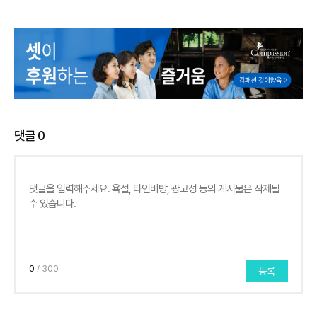
댓글
0
0
/ 300
등록