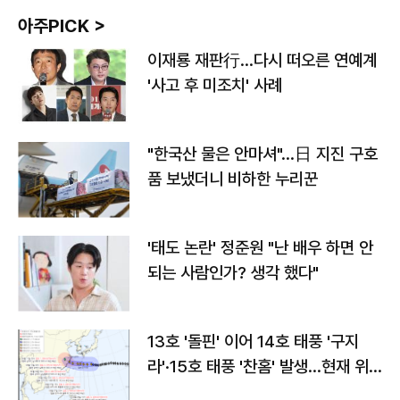
아주PICK >
이재룡 재판行…다시 떠오른 연예계
'사고 후 미조치' 사례
"한국산 물은 안마셔"…日 지진 구호
품 보냈더니 비하한 누리꾼
'태도 논란' 정준원 "난 배우 하면 안
되는 사람인가? 생각 했다"
13호 '돌핀' 이어 14호 태풍 '구지
라'·15호 태풍 '찬홈' 발생…현재 위
치와 이동경로는?