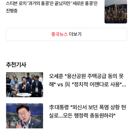
스티븐 로치 '과거의 홍콩'은 끝났지만 '새로운 홍콩'은
진행중
중국뉴스
더보기
추천기사
오세훈 "용산공원 주택공급 동의 못
해" vs 與 "정치적 어젠다로 사용"
맞불
李대통령 "외신서 보던 폭염 상황 현
실로…모든 행정력 총동원하라"