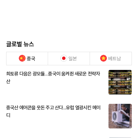
글로벌 뉴스
중국
일본
베트남
희토류 다음은 광모듈…중국이 움켜쥔 새로운 전략자
산
중국산 에어콘을 웃돈 주고 산다...유럽 열광시킨 메이
디