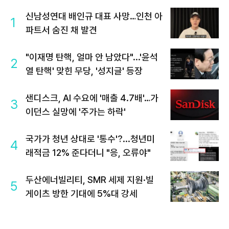
신남성연대 배인규 대표 사망…인천 아
1
파트서 숨진 채 발견
"이재명 탄핵, 얼마 안 남았다"...'윤석
2
열 탄핵' 맞힌 무당, '성지글' 등장
샌디스크, AI 수요에 '매출 4.7배'…가
3
이던스 실망에 '주가는 하락'
국가가 청년 상대로 '통수'?...청년미
4
래적금 12% 준다더니 "응, 오류야"
두산에너빌리티, SMR 세제 지원·빌
5
게이츠 방한 기대에 5%대 강세