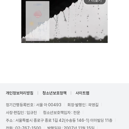
더보기
arrow_forward_ios
Unmute
개인정보처리방침
청소년보호정책
사이트맵
정기간행등록번호 : 서울 아 00493
회장·발행인 : 곽영길
사장·편집인 : 임규진
청소년보호책임자 : 전운
주소 : 서울특별시 종로구 종로 1길 42(수송동 146-1) 이마빌딩 11층
전화 : 02-767-1500
발행일자 : 2007년 11월 15일