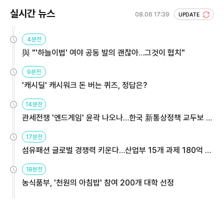
실시간 뉴스
08.06 17:39
UPDATE
4분전
與 "'하늘이법' 여야 공동 발의 괜찮아…그것이 협치"
9분전
'캐시딜' 캐시워크 돈 버는 퀴즈, 정답은?
14분전
관세전쟁 '엔드게임' 윤곽 나오나…한국 新통상정책 교두보 활
용해야
17분전
섬유패션 글로벌 경쟁력 키운다…산업부 15개 과제 180억 지
원
18분전
농식품부, '천원의 아침밥' 참여 200개 대학 선정