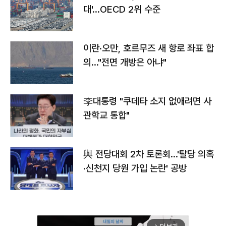
대'…OECD 2위 수준
이란·오만, 호르무즈 새 항로 좌표 합
의…"전면 개방은 아냐"
李대통령 "쿠데타 소지 없애려면 사
관학교 통합"
與 전당대회 2차 토론회…'탈당 의혹
·신천지 당원 가입 논란' 공방