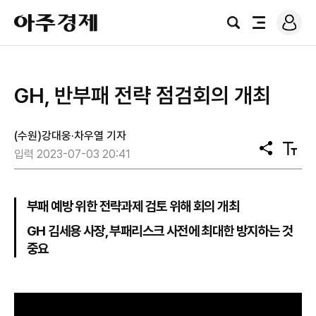
로
아
그
검
전
주
인
색
체
경
메
제
뉴
GH, 반부패 전략 점검회의 개최
(수원)강대웅·차우열 기자
공
텍
입력 2023-07-03 20:41
유
스
트
크
기
부패 예방 위한 전략과제 검토 위해 회의 개최
GH 김세용 사장, 부패리스크 사전에 최대한 방지하는 것
중요