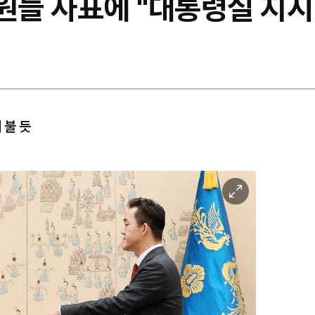
원들 사표에 "대통령실 지시
 불 듯
이
미
지
확
대