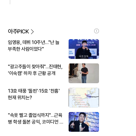
아주PICK
임영웅, 데뷔 10주년…"난 늘
부족한 사람이었다"
"광고주들이 찾아줘"…진태현,
'이숙캠' 하차 후 근황 공개
13호 태풍 '돌핀'·15호 '찬홈'
현재 위치는?
"속옷 빨고 졸업식까지"…근육
병 학생 돌본 공익, 코미디언 김
규원이었다