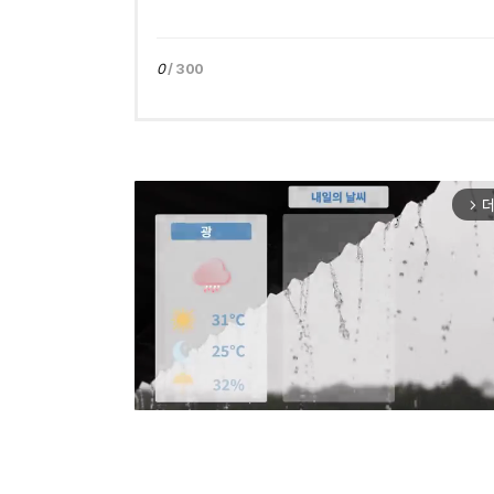
0
/ 300
더
arrow_forward_ios
Mut