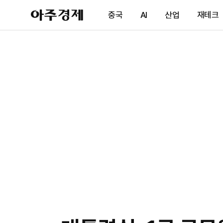
아
중국
AI
산업
재테크
주
경
제