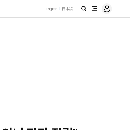
로
English
日本語
그
검
전
인
색
체
메
뉴