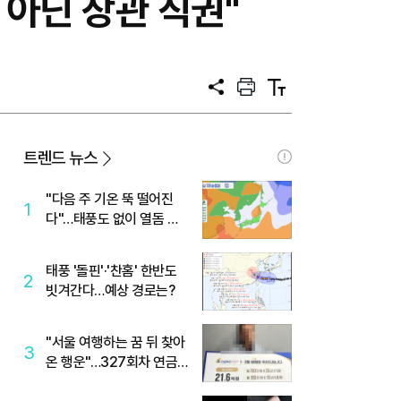
 아닌 장관 직권"
공
프
텍
유
린
스
트
트
크
기
트렌드 뉴스
"다음 주 기온 뚝 떨어진
1
다"…태풍도 없이 열돔 박
살 낸 '이것'
태풍 '돌핀'·'찬홈' 한반도
2
빗겨간다…예상 경로는?
"서울 여행하는 꿈 뒤 찾아
3
온 행운"…327회차 연금
복권720+ 당첨번호조회