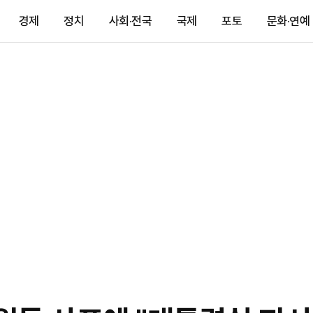
경제
정치
사회·전국
국제
포토
문화·연예