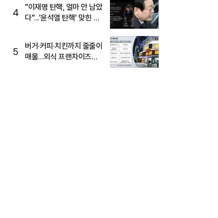
주목
"이재명 탄핵, 얼마 안 남았
4
다"...'윤석열 탄핵' 맞힌 무
당, '성지글' 등장
버거·커피·치킨까지 줄줄이
5
매물…외식 프랜차이즈
M&A '활기'