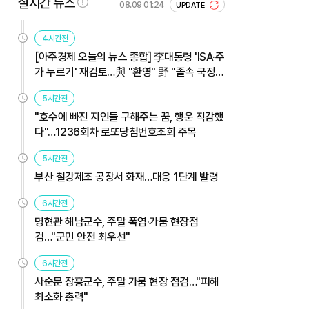
실시간 뉴스
08.09 01:24
UPDATE
4시간전
[아주경제 오늘의 뉴스 종합] 李대통령 'ISA·주
가 누르기' 재검토…與 "환영" 野 "졸속 국정"
外
5시간전
"호수에 빠진 지인들 구해주는 꿈, 행운 직감했
다"…1236회차 로또당첨번호조회 주목
5시간전
부산 철강제조 공장서 화재…대응 1단계 발령
6시간전
명현관 해남군수, 주말 폭염·가뭄 현장점
검…"군민 안전 최우선"
6시간전
사순문 장흥군수, 주말 가뭄 현장 점검…"피해
최소화 총력"