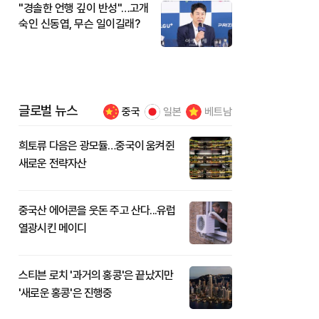
"경솔한 언행 깊이 반성"…고개
숙인 신동엽, 무슨 일이길래?
글로벌 뉴스
중국
일본
베트남
희토류 다음은 광모듈…중국이 움켜쥔
새로운 전략자산
중국산 에어콘을 웃돈 주고 산다...유럽
열광시킨 메이디
스티븐 로치 '과거의 홍콩'은 끝났지만
'새로운 홍콩'은 진행중