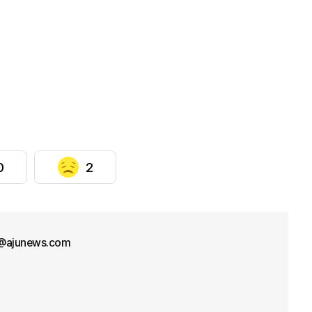
0
2
l@ajunews.com