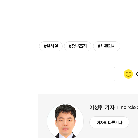
#윤석열
#정부조직
#차관인사
이성휘 기자
noircie
기자의 다른기사