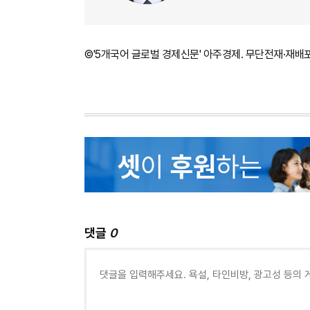
©'5개국어 글로벌 경제신문' 아주경제. 무단전재·재배
댓글
0