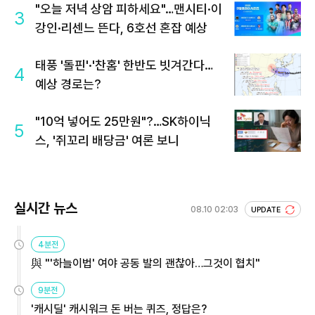
"오늘 저녁 상암 피하세요"…맨시티·이
3
강인·리센느 뜬다, 6호선 혼잡 예상
태풍 '돌핀'·'찬홈' 한반도 빗겨간다…
4
예상 경로는?
"10억 넣어도 25만원"?…SK하이닉
5
스, '쥐꼬리 배당금' 여론 보니
실시간 뉴스
08.10 02:03
UPDATE
4분전
與 "'하늘이법' 여야 공동 발의 괜찮아…그것이 협치"
9분전
'캐시딜' 캐시워크 돈 버는 퀴즈, 정답은?