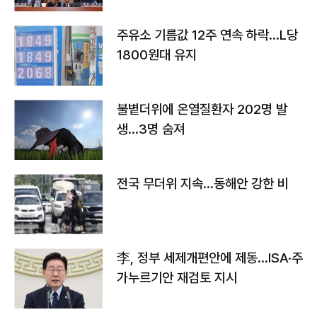
주유소 기름값 12주 연속 하락…L당
1800원대 유지
불볕더위에 온열질환자 202명 발
생…3명 숨져
전국 무더위 지속…동해안 강한 비
李, 정부 세제개편안에 제동…ISA·주
가누르기안 재검토 지시