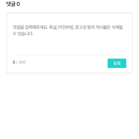
댓글
0
0
/ 300
등록