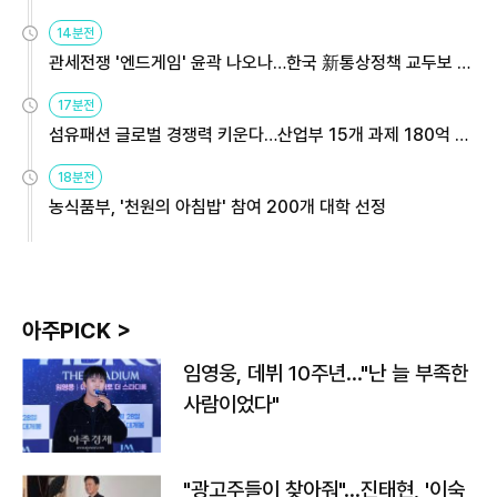
14분전
관세전쟁 '엔드게임' 윤곽 나오나…한국 新통상정책 교두보 활
용해야
17분전
섬유패션 글로벌 경쟁력 키운다…산업부 15개 과제 180억 지
원
18분전
농식품부, '천원의 아침밥' 참여 200개 대학 선정
아주PICK >
임영웅, 데뷔 10주년…"난 늘 부족한
사람이었다"
"광고주들이 찾아줘"…진태현, '이숙