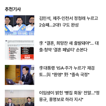
추천기사
김민석, 제주·인천서 정청래 누르고
2승째…2대1 구도 완성
李 "결혼, 희망찬 새 출발돼야"… 대
출·청약 '결혼 페널티' 손본다
李대통령 'ISA·주가 누르기' 재검
토…與 "환영" 野 "졸속 국정"
이임생이 밝힌 '빵집 회동' 전말…"정
몽규, 홍명보로 하라 지시"