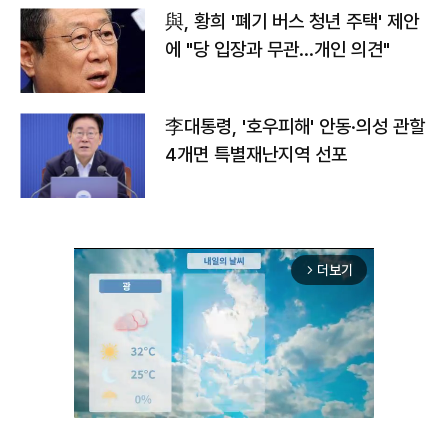
與, 황희 '폐기 버스 청년 주택' 제안
에 "당 입장과 무관…개인 의견"
李대통령, '호우피해' 안동·의성 관할
4개면 특별재난지역 선포
더보기
arrow_forward_ios