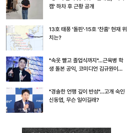
캠' 하차 후 근황 공개
13호 태풍 '돌핀'·15호 '찬홈' 현재 위
치는?
"속옷 빨고 졸업식까지"…근육병 학
생 돌본 공익, 코미디언 김규원이었
다
"경솔한 언행 깊이 반성"…고개 숙인
신동엽, 무슨 일이길래?