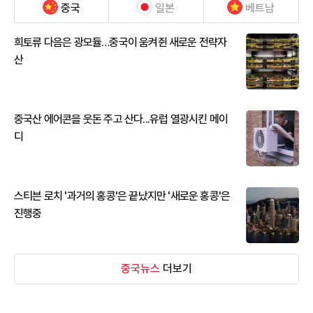
중국
일본
베트남
희토류 다음은 광모듈…중국이 움켜쥔 새로운 전략자
산
중국산 에어콘을 웃돈 주고 산다...유럽 열광시킨 메이
디
스티븐 로치 '과거의 홍콩'은 끝났지만 '새로운 홍콩'은
진행중
중국뉴스
더보기