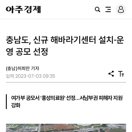
로
아
그
검
전
주
인
색
체
경
메
제
뉴
충남도, 신규 해바라기센터 설치·운
영 공모 선정
(충남)허희만 기자
공
텍
입력 2023-07-03 09:35
유
스
트
크
기
여가부 공모서 '홍성의료원' 선정…서남부권 피해자 지원
강화