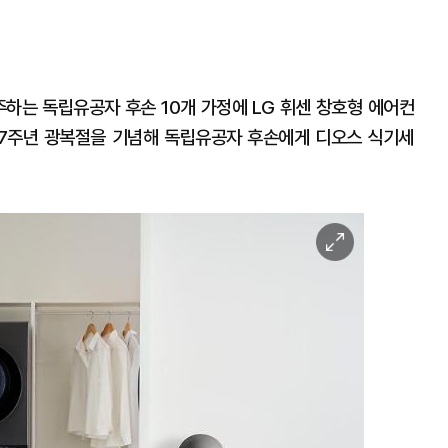
주하는 독립유공자 후손 10개 가정에 LG 휘센 창호형 에어컨
77주년 광복절을 기념해 독립유공자 후손에게 디오스 식기세
이
미
지
확
대