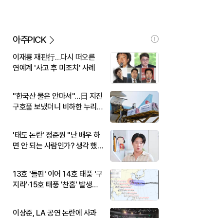
아주PICK
이재룡 재판行…다시 떠오른
연예계 '사고 후 미조치' 사례
"한국산 물은 안마셔"…日 지진
구호품 보냈더니 비하한 누리
꾼
'태도 논란' 정준원 "난 배우 하
면 안 되는 사람인가? 생각 했
다"
13호 '돌핀' 이어 14호 태풍 '구
지라'·15호 태풍 '찬홈' 발생…
현재 위치와 이동경로는?
이상준, LA 공연 논란에 사과