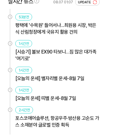
실시간 뉴스
08.07 01:07
UPDATE
53분전
평택에 '수목원' 들어서나...최원용 시장, 박은
식 산림청장에게 국유지 활용 건의
1시간전
[시승기] 볼보 EX90 타보니…짐 많은 대가족
'여기로'
1시간전
[오늘의 운세] 별자리별 운세-8월 7일
1시간전
[오늘의 운세] 띠별 운세-8월 7일
2시간전
포스코에어솔루션, 항공우주·방산용 고순도 가
스 소재분야 글로벌 인증 획득