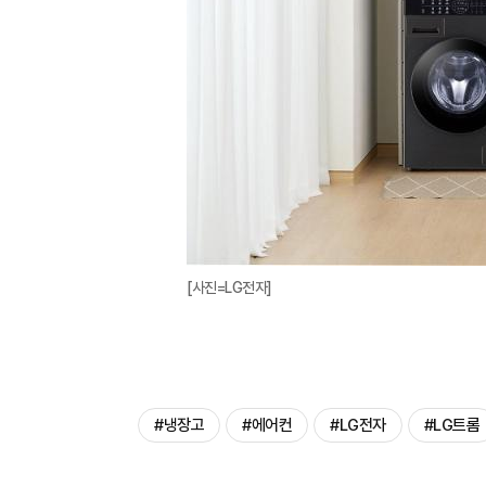
[사진=LG전자]
#냉장고
#에어컨
#LG전자
#LG트롬