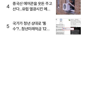
중국산 에어콘을 웃돈 주고
4
산다...유럽 열광시킨 메이
디
국가가 청년 상대로 '통
5
수'?...청년미래적금 12%
준다더니 "응, 오류야"