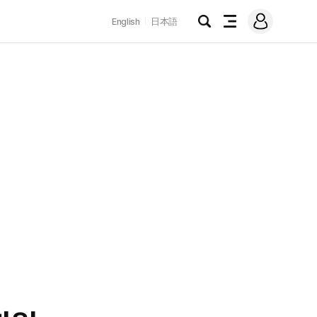
로
English
日本語
그
검
전
인
색
체
메
뉴