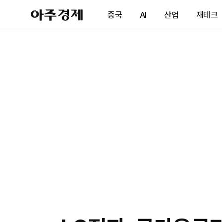
아
중국
AI
산업
재테크
주
경
제