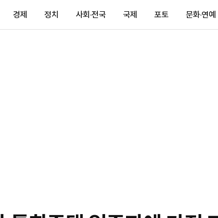
경제
정치
사회·전국
국제
포토
문화·연예