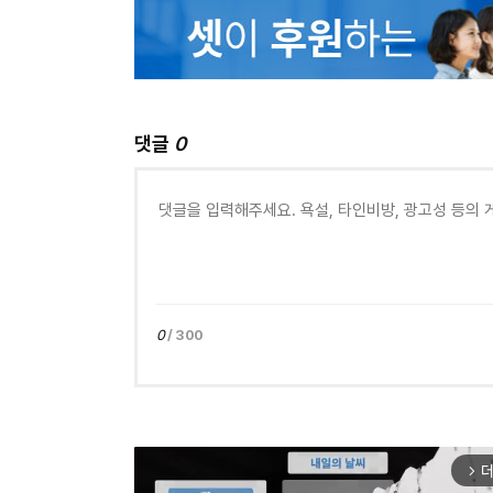
댓글
0
0
/ 300
더
arrow_forward_ios