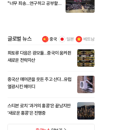
"너무 죄송…연구하고 공부할
것"
글로벌 뉴스
중국
일본
베트남
희토류 다음은 광모듈…중국이 움켜쥔
새로운 전략자산
중국산 에어콘을 웃돈 주고 산다...유럽
열광시킨 메이디
스티븐 로치 '과거의 홍콩'은 끝났지만
'새로운 홍콩'은 진행중