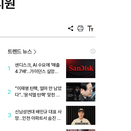
지원
공
프
텍
유
린
스
트
트
크
기
트렌드 뉴스
샌디스크, AI 수요에 '매출
1
4.7배'…가이던스 실망에
'주가는 하락'
"이재명 탄핵, 얼마 안 남았
2
다"...'윤석열 탄핵' 맞힌 무
당, '성지글' 등장
신남성연대 배인규 대표 사
3
망…인천 아파트서 숨진 채
발견