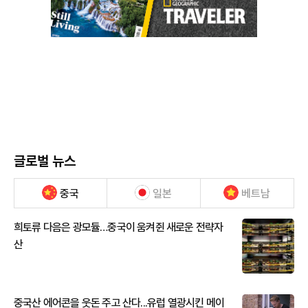
글로벌 뉴스
중국
일본
베트남
희토류 다음은 광모듈…중국이 움켜쥔 새로운 전략자
산
중국산 에어콘을 웃돈 주고 산다...유럽 열광시킨 메이