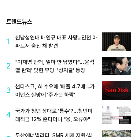
트렌드뉴스
신남성연대 배인규 대표 사망…인천 아
1
파트서 숨진 채 발견
"이재명 탄핵, 얼마 안 남았다"...'윤석
2
열 탄핵' 맞힌 무당, '성지글' 등장
샌디스크, AI 수요에 '매출 4.7배'…가
3
이던스 실망에 '주가는 하락'
국가가 청년 상대로 '통수'?...청년미
4
래적금 12% 준다더니 "응, 오류야"
두산에너빌리티, SMR 세제 지원·빌