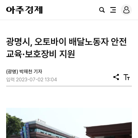
로
아
그
검
전
주
인
색
체
경
메
제
뉴
광명시, 오토바이 배달노동자 안전
교육·보호장비 지원
(광명) 박재천 기자
공
텍
입력 2023-07-02 13:04
유
스
트
크
기