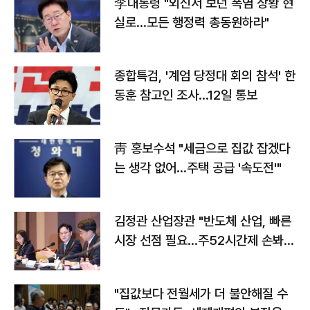
李대통령 "외신서 보던 폭염 상황 현
실로…모든 행정력 총동원하라"
종합특검, '계엄 당정대 회의 참석' 한
동훈 참고인 조사...12일 통보
靑 홍보수석 "세금으로 집값 잡겠다
는 생각 없어…주택 공급 '속도전'"
김정관 산업장관 "반도체 산업, 빠른
시장 선점 필요…주52시간제 손봐
야"
"집값보다 전월세가 더 불안해질 수