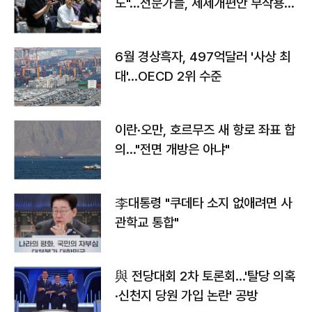
도"…전문가들, 세제개편안 부작용
우려
6월 경상흑자, 497억달러 '사상 최
대'…OECD 2위 수준
이란·오만, 호르무즈 새 항로 좌표 합
의…"전면 개방은 아냐"
李대통령 "쿠데타 소지 없애려면 사
관학교 통합"
與 전당대회 2차 토론회…'탈당 의혹
·신천지 당원 가입 논란' 공방