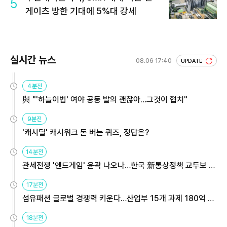
5
게이츠 방한 기대에 5%대 강세
실시간 뉴스
08.06 17:40
UPDATE
4분전
與 "'하늘이법' 여야 공동 발의 괜찮아…그것이 협치"
9분전
'캐시딜' 캐시워크 돈 버는 퀴즈, 정답은?
14분전
관세전쟁 '엔드게임' 윤곽 나오나…한국 新통상정책 교두보 활
용해야
17분전
섬유패션 글로벌 경쟁력 키운다…산업부 15개 과제 180억 지
원
18분전