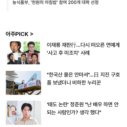
농식품부, '천원의 아침밥' 참여 200개 대학 선정
아주PICK >
이재룡 재판行…다시 떠오른 연예계
'사고 후 미조치' 사례
"한국산 물은 안마셔"…日 지진 구호
품 보냈더니 비하한 누리꾼
'태도 논란' 정준원 "난 배우 하면 안
되는 사람인가? 생각 했다"