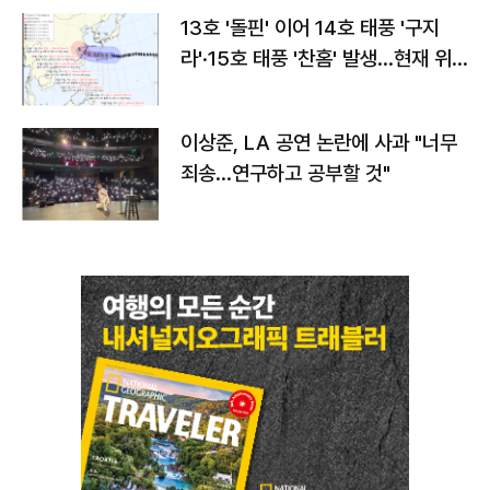
13호 '돌핀' 이어 14호 태풍 '구지
라'·15호 태풍 '찬홈' 발생…현재 위
치와 이동경로는?
이상준, LA 공연 논란에 사과 "너무
죄송…연구하고 공부할 것"