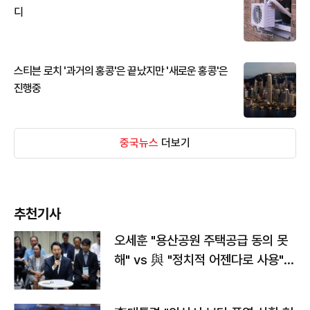
디
스티븐 로치 '과거의 홍콩'은 끝났지만 '새로운 홍콩'은
진행중
중국뉴스
더보기
추천기사
오세훈 "용산공원 주택공급 동의 못
해" vs 與 "정치적 어젠다로 사용"
맞불