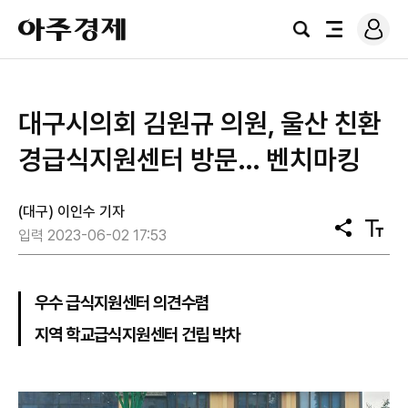
로
아
그
검
전
주
인
색
체
경
메
제
뉴
대구시의회 김원규 의원, 울산 친환
경급식지원센터 방문… 벤치마킹
(대구) 이인수 기자
공
텍
입력 2023-06-02 17:53
유
스
트
크
기
우수 급식지원센터 의견수렴
지역 학교급식지원센터 건립 박차