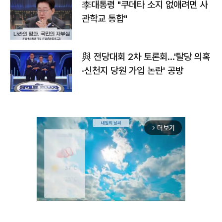
李대통령 "쿠데타 소지 없애려면 사
관학교 통합"
與 전당대회 2차 토론회…'탈당 의혹
·신천지 당원 가입 논란' 공방
더보기
arrow_forward_ios