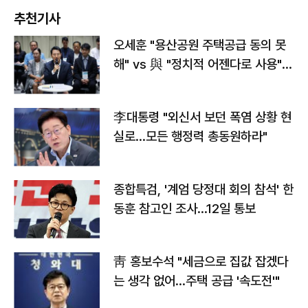
추천기사
오세훈 "용산공원 주택공급 동의 못
해" vs 與 "정치적 어젠다로 사용"
맞불
李대통령 "외신서 보던 폭염 상황 현
실로…모든 행정력 총동원하라"
종합특검, '계엄 당정대 회의 참석' 한
동훈 참고인 조사...12일 통보
靑 홍보수석 "세금으로 집값 잡겠다
는 생각 없어…주택 공급 '속도전'"