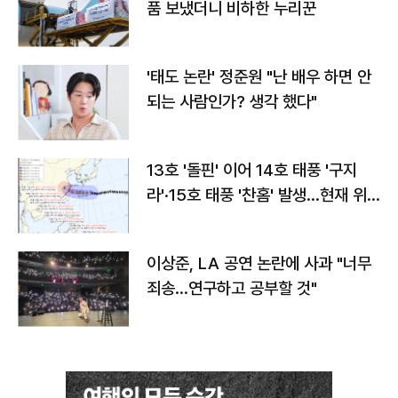
품 보냈더니 비하한 누리꾼
'태도 논란' 정준원 "난 배우 하면 안
되는 사람인가? 생각 했다"
13호 '돌핀' 이어 14호 태풍 '구지
라'·15호 태풍 '찬홈' 발생…현재 위
치와 이동경로는?
이상준, LA 공연 논란에 사과 "너무
죄송…연구하고 공부할 것"