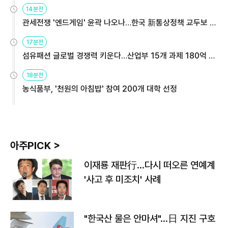
14분전
관세전쟁 '엔드게임' 윤곽 나오나…한국 新통상정책 교두보 활
용해야
17분전
섬유패션 글로벌 경쟁력 키운다…산업부 15개 과제 180억 지
원
18분전
농식품부, '천원의 아침밥' 참여 200개 대학 선정
아주PICK >
이재룡 재판行…다시 떠오른 연예계
'사고 후 미조치' 사례
"한국산 물은 안마셔"…日 지진 구호