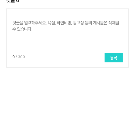
댓글
0
0
/ 300
등록