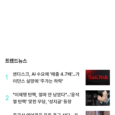
트렌드뉴스
샌디스크, AI 수요에 '매출 4.7배'…가
1
이던스 실망에 '주가는 하락'
"이재명 탄핵, 얼마 안 남았다"...'윤석
2
열 탄핵' 맞힌 무당, '성지글' 등장