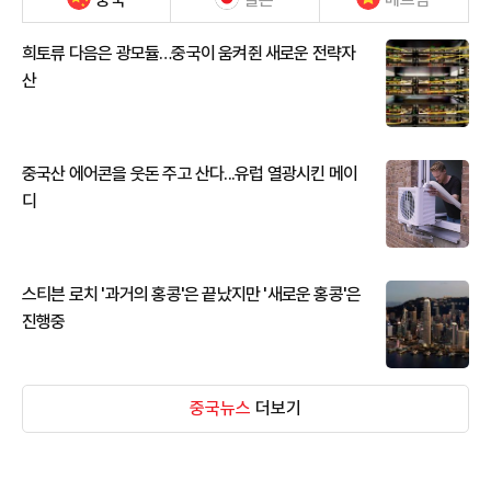
희토류 다음은 광모듈…중국이 움켜쥔 새로운 전략자
산
중국산 에어콘을 웃돈 주고 산다...유럽 열광시킨 메이
디
스티븐 로치 '과거의 홍콩'은 끝났지만 '새로운 홍콩'은
진행중
중국뉴스
더보기