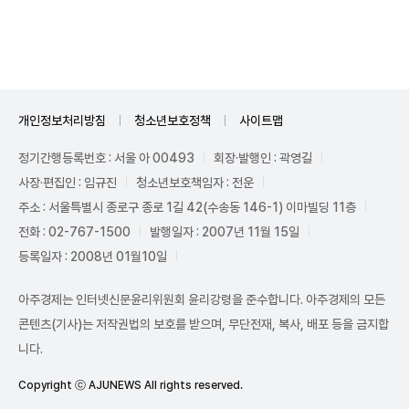
Unmute
개인정보처리방침
청소년보호정책
사이트맵
정기간행등록번호 : 서울 아 00493
회장·발행인 : 곽영길
사장·편집인 : 임규진
청소년보호책임자 : 전운
주소 : 서울특별시 종로구 종로 1길 42(수송동 146-1) 이마빌딩 11층
전화 : 02-767-1500
발행일자 : 2007년 11월 15일
등록일자 : 2008년 01월10일
아주경제는 인터넷신문윤리위원회 윤리강령을 준수합니다. 아주경제의 모든
콘텐츠(기사)는 저작권법의 보호를 받으며, 무단전재, 복사, 배포 등을 금지합
니다.
Copyright ⓒ AJUNEWS All rights reserved.