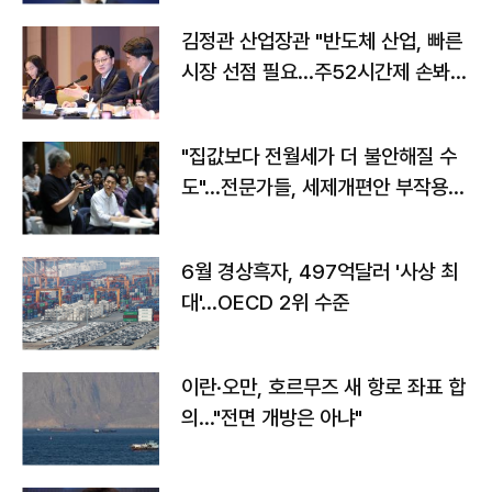
김정관 산업장관 "반도체 산업, 빠른
시장 선점 필요…주52시간제 손봐
야"
"집값보다 전월세가 더 불안해질 수
도"…전문가들, 세제개편안 부작용
우려
6월 경상흑자, 497억달러 '사상 최
대'…OECD 2위 수준
이란·오만, 호르무즈 새 항로 좌표 합
의…"전면 개방은 아냐"