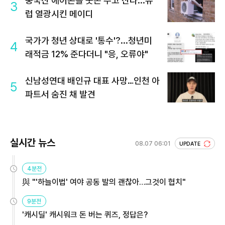
중국산 에어콘을 웃돈 주고 산다...유
3
럽 열광시킨 메이디
국가가 청년 상대로 '통수'?...청년미
4
래적금 12% 준다더니 "응, 오류야"
신남성연대 배인규 대표 사망…인천 아
5
파트서 숨진 채 발견
실시간 뉴스
08.07 06:01
UPDATE
4분전
與 "'하늘이법' 여야 공동 발의 괜찮아…그것이 협치"
9분전
'캐시딜' 캐시워크 돈 버는 퀴즈, 정답은?