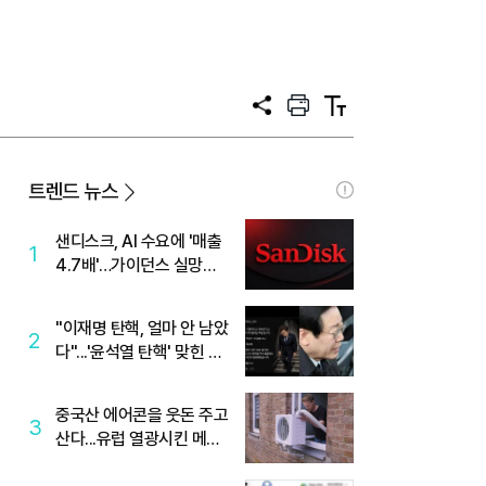
공
프
텍
유
린
스
트
트
크
기
트렌드 뉴스
샌디스크, AI 수요에 '매출
1
4.7배'…가이던스 실망에
'주가는 하락'
"이재명 탄핵, 얼마 안 남았
2
다"...'윤석열 탄핵' 맞힌 무
당, '성지글' 등장
중국산 에어콘을 웃돈 주고
3
산다...유럽 열광시킨 메이
디