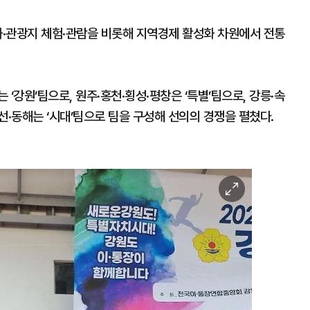
화·관광지 체험·관람을 비롯해 지역경제 활성화 차원에서 전통
‘강원’팀으로, 원주·홍천·횡성·평창은 ‘특별’팀으로, 강릉·속
정선·동해는 ‘시대’팀으로 팀을 구성해 선의의 경쟁을 펼쳤다.
이
미
지
확
대