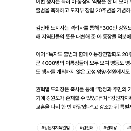
이번 행사는 특히 이·통장의 역량을 한 데 모아
출범을 축하하고 도지부 창립 20주년을 기념하
김진태 도지사는 격려사를 통해 “300만 강원
해 지역민들의 뜻을 대변해 준 이·통장들 덕분
이어 “특자도 출범과 함께 이통장연합회도 20주
군 4000명의 이통장들이 모두 모여 영동도 영
도 행사를 개최하지 않은 고성·양양·철원에서도
권혁열 도의장은 축사를 통해 “행정과 주민의 
기에 강원도가 존재할 수 있었다”며 “강원자치
교훈을 다시 한 번 깨달았다”고 강조한 뒤 특
#강원자치특별법
#김진태
#원제용
#