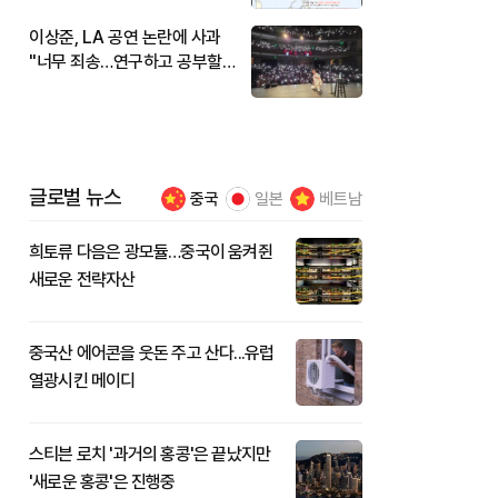
이상준, LA 공연 논란에 사과
"너무 죄송…연구하고 공부할
것"
글로벌 뉴스
중국
일본
베트남
희토류 다음은 광모듈…중국이 움켜쥔
새로운 전략자산
중국산 에어콘을 웃돈 주고 산다...유럽
열광시킨 메이디
스티븐 로치 '과거의 홍콩'은 끝났지만
'새로운 홍콩'은 진행중