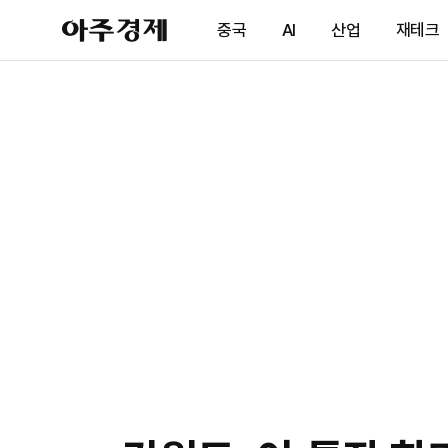
아
중국
AI
산업
재테크
주
경
제