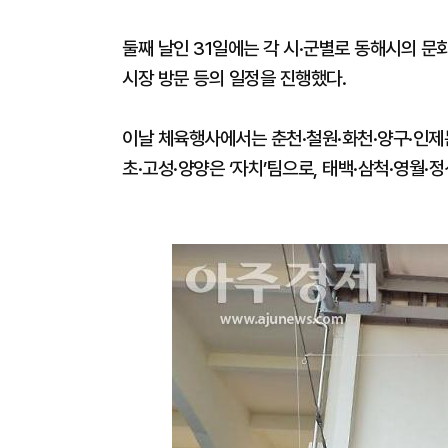
둘째 날인 31일에는 각 시·군별로 동해시의 문
시장 방문 등의 일정을 진행했다.
이날 체육행사에서는 춘천·철원·화천·양구·인제는 
초·고성·양양은 ‘자치’팀으로, 태백·삼척·영월·