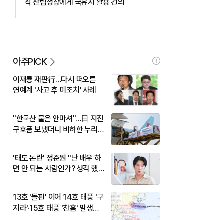
식 산림청장에게 국유지 활용 건의
아주PICK
이재룡 재판行…다시 떠오른
연예계 '사고 후 미조치' 사례
"한국산 물은 안마셔"…日 지진
구호품 보냈더니 비하한 누리
꾼
'태도 논란' 정준원 "난 배우 하
면 안 되는 사람인가? 생각 했
다"
13호 '돌핀' 이어 14호 태풍 '구
지라'·15호 태풍 '찬홈' 발생…
현재 위치와 이동경로는?