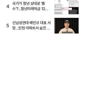
국가가 청년 상대로 '통
4
수'?...청년미래적금 12%
준다더니 "응, 오류야"
신남성연대 배인규 대표 사
5
망…인천 아파트서 숨진 채
발견