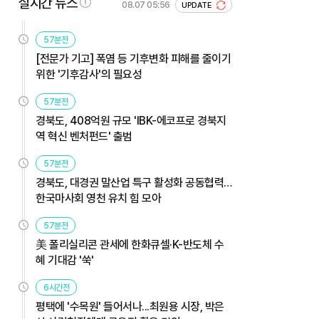
실시간 뉴스
08.07 05:56
UPDATE
57분전
[전문가 기고] 폭염 등 기후변화 피해를 줄이기
위한 '기후감사'의 필요성
57분전
경북도, 408억원 규모 'IBK-에코프로 경북지
역 혁신 벤처펀드' 출범
57분전
경북도, 대경권 말산업 특구 활성화 공동협력…
한국마사회 영천 유치 힘 모아
57분전
美 폴리실리콘 관세에 한화큐셀·K-반도체 수
혜 기대감 '쑥'
6시간전
평택에 '수목원' 들어서나...최원용 시장, 박은