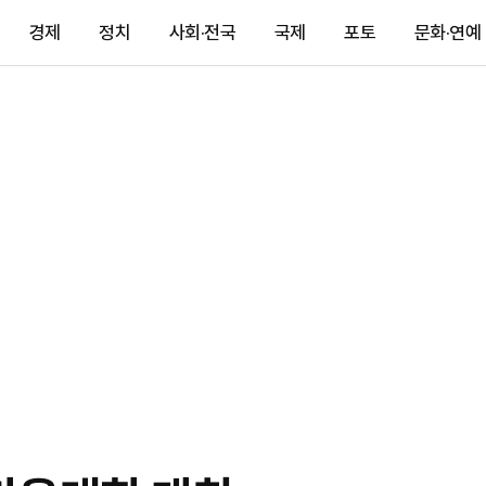
경제
정치
사회·전국
국제
포토
문화·연예