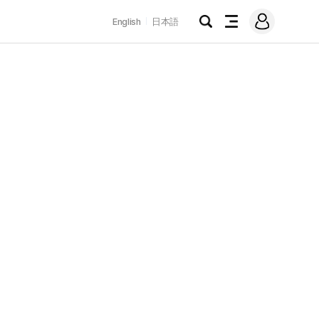
로
English
日本語
그
검
전
인
색
체
메
뉴