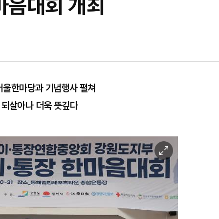
한마음대회 개최
사 어울한마당과 기념행사 펼쳐
 되살아나 더욱 뜻깊다
이
미
지
확
대