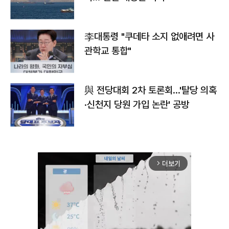
李대통령 "쿠데타 소지 없애려면 사
관학교 통합"
與 전당대회 2차 토론회…'탈당 의혹
·신천지 당원 가입 논란' 공방
더보기
arrow_forward_ios