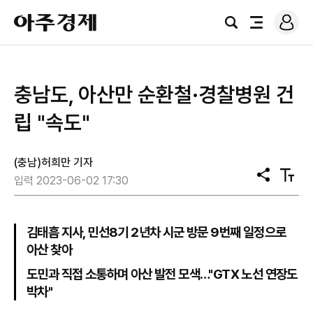
로
아
그
검
전
주
인
색
체
경
메
제
뉴
충남도, 아산만 순환철·경찰병원 건
립 "속도"
(충남)허희만 기자
공
텍
입력 2023-06-02 17:30
유
스
트
크
기
김태흠 지사, 민선8기 2년차 시군 방문 9번째 일정으로
아산 찾아
도민과 직접 소통하며 아산 발전 모색…"GTX 노선 연장도
박차"