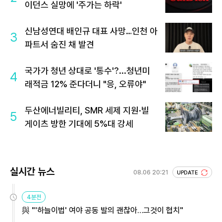
이던스 실망에 '주가는 하락'
신남성연대 배인규 대표 사망…인천 아
3
파트서 숨진 채 발견
국가가 청년 상대로 '통수'?...청년미
4
래적금 12% 준다더니 "응, 오류야"
두산에너빌리티, SMR 세제 지원·빌
5
게이츠 방한 기대에 5%대 강세
실시간 뉴스
08.06 20:21
UPDATE
4분전
與 "'하늘이법' 여야 공동 발의 괜찮아…그것이 협치"