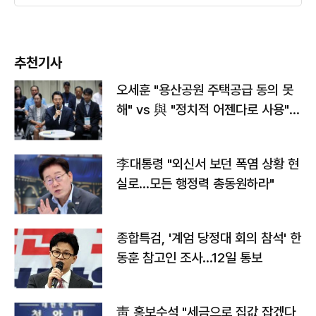
추천기사
오세훈 "용산공원 주택공급 동의 못
해" vs 與 "정치적 어젠다로 사용"
맞불
李대통령 "외신서 보던 폭염 상황 현
실로…모든 행정력 총동원하라"
종합특검, '계엄 당정대 회의 참석' 한
동훈 참고인 조사...12일 통보
靑 홍보수석 "세금으로 집값 잡겠다