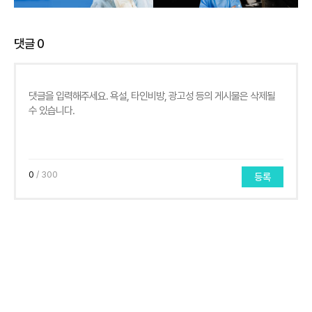
댓글
0
0
/ 300
등록