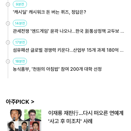
9분전
'캐시딜' 캐시워크 돈 버는 퀴즈, 정답은?
14분전
관세전쟁 '엔드게임' 윤곽 나오나…한국 新통상정책 교두보 활
용해야
17분전
섬유패션 글로벌 경쟁력 키운다…산업부 15개 과제 180억 지
원
18분전
농식품부, '천원의 아침밥' 참여 200개 대학 선정
아주PICK >
이재룡 재판行…다시 떠오른 연예계
'사고 후 미조치' 사례