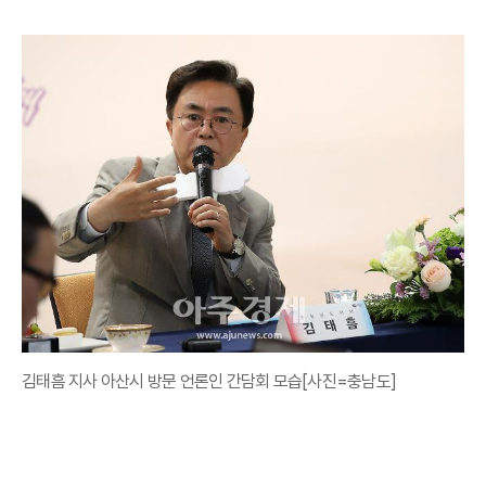
김태흠 지사 아산시 방문 언론인 간담회 모습[사진=충남도]