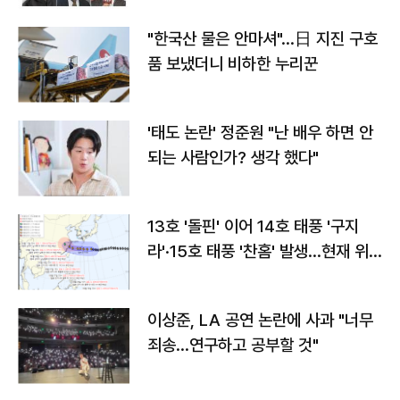
"한국산 물은 안마셔"…日 지진 구호
품 보냈더니 비하한 누리꾼
'태도 논란' 정준원 "난 배우 하면 안
되는 사람인가? 생각 했다"
13호 '돌핀' 이어 14호 태풍 '구지
라'·15호 태풍 '찬홈' 발생…현재 위
치와 이동경로는?
이상준, LA 공연 논란에 사과 "너무
죄송…연구하고 공부할 것"