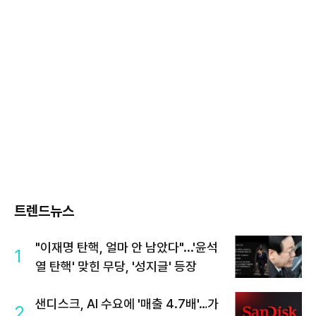
트렌드뉴스
"이재명 탄핵, 얼마 안 남았다"...'윤석
1
열 탄핵' 맞힌 무당, '성지글' 등장
샌디스크, AI 수요에 '매출 4.7배'…가
2