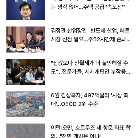
는 생각 없어…주택 공급 '속도전'"
김정관 산업장관 "반도체 산업, 빠른
시장 선점 필요…주52시간제 손봐
야"
"집값보다 전월세가 더 불안해질 수
도"…전문가들, 세제개편안 부작용
우려
6월 경상흑자, 497억달러 '사상 최
대'…OECD 2위 수준
이란·오만, 호르무즈 새 항로 좌표 합
의…"전면 개방은 아냐"