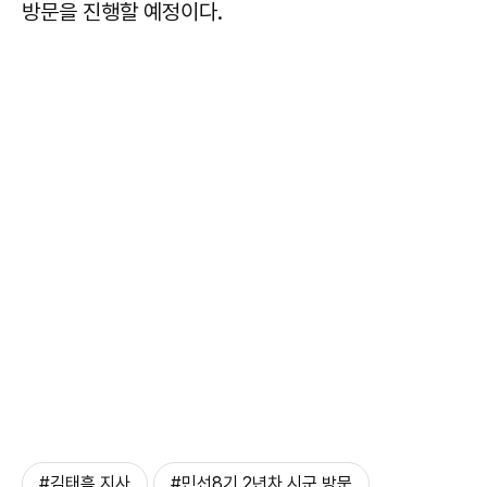
방문을 진행할 예정이다.
#김태흠 지사
#민선8기 2년차 시군 방문