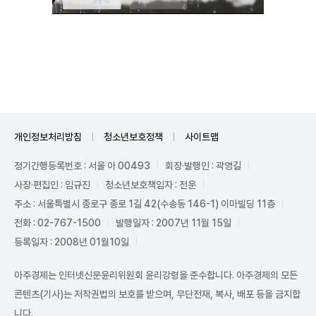
Unmute
개인정보처리방침
청소년보호정책
사이트맵
정기간행등록번호 : 서울 아 00493
회장·발행인 : 곽영길
사장·편집인 : 임규진
청소년보호책임자 : 전운
주소 : 서울특별시 종로구 종로 1길 42(수송동 146-1) 이마빌딩 11층
전화 : 02-767-1500
발행일자 : 2007년 11월 15일
등록일자 : 2008년 01월10일
아주경제는 인터넷신문윤리위원회 윤리강령을 준수합니다. 아주경제의 모든
콘텐츠(기사)는 저작권법의 보호를 받으며, 무단전재, 복사, 배포 등을 금지합
니다.