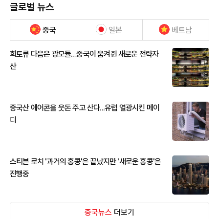
글로벌 뉴스
중국
일본
베트남
희토류 다음은 광모듈…중국이 움켜쥔 새로운 전략자
산
중국산 에어콘을 웃돈 주고 산다...유럽 열광시킨 메이
디
스티븐 로치 '과거의 홍콩'은 끝났지만 '새로운 홍콩'은
진행중
중국뉴스
더보기