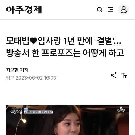
로
아
그
검
전
주
인
색
체
경
메
제
뉴
모태범♥임사랑 1년 만에 '결별'...
방송서 한 프로포즈는 어떻게 하고
최오현 기자
공
텍
입력 2023-06-02 16:03
유
스
트
크
기