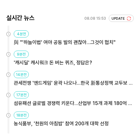
실시간 뉴스
08.08 15:53
UPDATE
4분전
與 "'하늘이법' 여야 공동 발의 괜찮아…그것이 협치"
9분전
'캐시딜' 캐시워크 돈 버는 퀴즈, 정답은?
14분전
관세전쟁 '엔드게임' 윤곽 나오나…한국 新통상정책 교두보 활
용해야
17분전
섬유패션 글로벌 경쟁력 키운다…산업부 15개 과제 180억 지
원
18분전
농식품부, '천원의 아침밥' 참여 200개 대학 선정