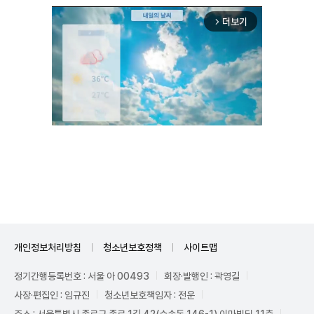
더보기
arrow_forward_ios
Unmute
개인정보처리방침
청소년보호정책
사이트맵
정기간행등록번호 : 서울 아 00493
회장·발행인 : 곽영길
사장·편집인 : 임규진
청소년보호책임자 : 전운
주소 : 서울특별시 종로구 종로 1길 42(수송동 146-1) 이마빌딩 11층