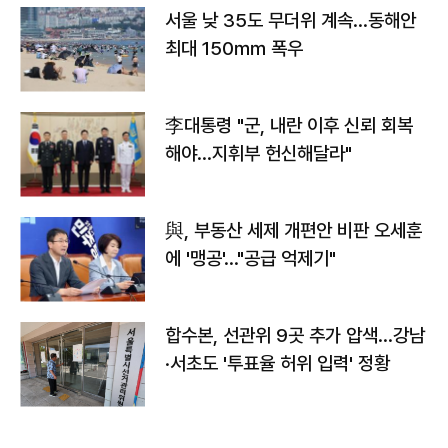
서울 낮 35도 무더위 계속…동해안
최대 150㎜ 폭우
李대통령 "군, 내란 이후 신뢰 회복
해야…지휘부 헌신해달라"
與, 부동산 세제 개편안 비판 오세훈
에 '맹공'…"공급 억제기"
합수본, 선관위 9곳 추가 압색…강남
·서초도 '투표율 허위 입력' 정황