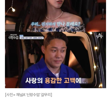
[사진= 채널A '신랑수업' 갈무리]