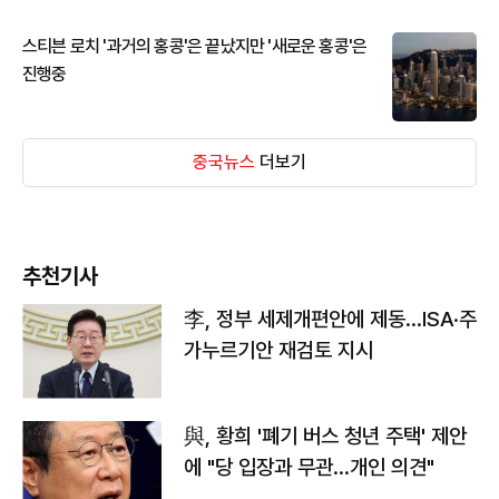
스티븐 로치 '과거의 홍콩'은 끝났지만 '새로운 홍콩'은
진행중
중국뉴스
더보기
추천기사
李, 정부 세제개편안에 제동…ISA·주
가누르기안 재검토 지시
與, 황희 '폐기 버스 청년 주택' 제안
에 "당 입장과 무관…개인 의견"