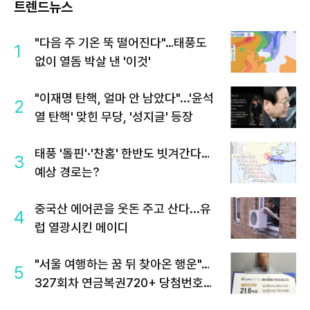
트렌드뉴스
"다음 주 기온 뚝 떨어진다"…태풍도
1
없이 열돔 박살 낸 '이것'
"이재명 탄핵, 얼마 안 남았다"...'윤석
2
열 탄핵' 맞힌 무당, '성지글' 등장
태풍 '돌핀'·'찬홈' 한반도 빗겨간다…
3
예상 경로는?
중국산 에어콘을 웃돈 주고 산다...유
4
럽 열광시킨 메이디
"서울 여행하는 꿈 뒤 찾아온 행운"…
5
327회차 연금복권720+ 당첨번호조
회 주목