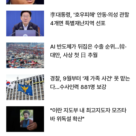
李대통령, '호우피해' 안동·의성 관할
4개면 특별재난지역 선포
AI 반도체가 뒤집은 수출 순위…韓·
대만, 사상 첫 日 추월
경찰, 9월부터 '제 가족 사건' 못 맡는
다…수사인력 881명 보강
"이란 지도부 내 최고지도자 모즈타
바 위독설 확산"