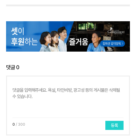
댓글
0
0
/ 300
등록