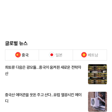
글로벌 뉴스
중국
일본
베트남
희토류 다음은 광모듈…중국이 움켜쥔 새로운 전략자
산
중국산 에어콘을 웃돈 주고 산다...유럽 열광시킨 메이
디