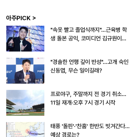
아주PICK >
"속옷 빨고 졸업식까지"…근육병 학
생 돌본 공익, 코미디언 김규원이었
다
"경솔한 언행 깊이 반성"…고개 숙인
신동엽, 무슨 일이길래?
프로야구, 주말까지 전 경기 취소…
11일 재개·오후 7시 경기 시작
태풍 '돌핀'·'찬홈' 한반도 빗겨간다…
예상 경로는?