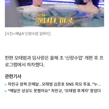
[사진=채널A '신랑수업' 갈무리]
한편 모태범과 임사랑은 올해 초 '신랑수업' 개편 후 프
로그램에서 하차했다.
관련기사
차민규 깜짝 은메달...모태범 김준호 SNS 외모 투표.."누가 더 잘 생겼나요?"
“메달은 상상도 못했어요” 차민규, ‘모태범 후계자’ 찾았다